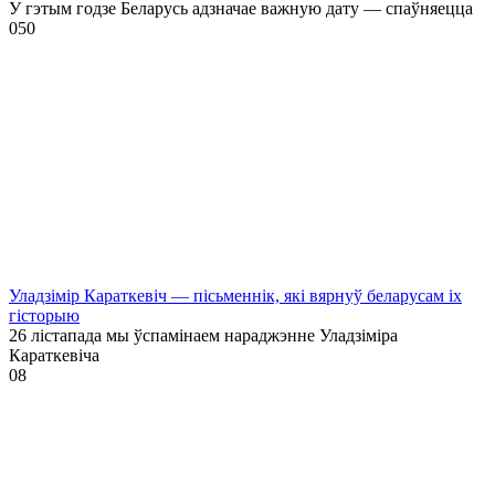
У гэтым годзе Беларусь адзначае важную дату — спаўняецца
0
50
Уладзімір Караткевіч — пісьменнік, які вярнуў беларусам іх
гісторыю
26 лістапада мы ўспамінаем нараджэнне Уладзіміра
Караткевіча
0
8