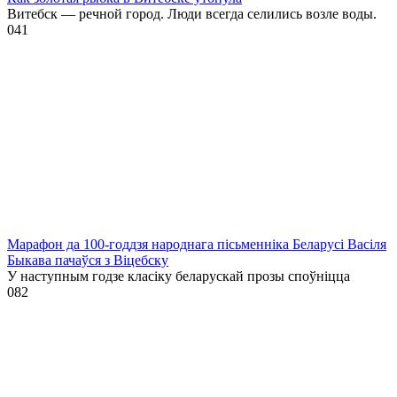
Витебск — речной город. Люди всегда селились возле воды.
0
41
Марафон да 100-годдзя народнага пісьменніка Беларусі Васіля
Быкава пачаўся з Віцебску
У наступным годзе класіку беларускай прозы споўніцца
0
82