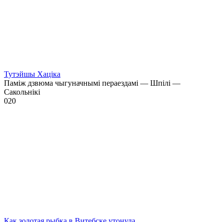
Тутэйшы Хаціка
Паміж дзвюма чыгуначнымі пераездамі — Шпілі —
Сакольнікі
0
20
Как золотая рыбка в Витебске утонула