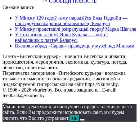
☞
СООБЩИ НОВОСТЬ
Свежие записи
У Мінску 120 гадоў таму нарадзіўся Ежы Гедройц —
паслядоўны абаронца незалежнасці Беларусі
У Мінску прадставілі рэпрадукцыі твораў Марка Шагала
У гэты дзень загінуў Янка Купала — адзін з
найвялікшых паэтаў Беларусі
Вясновы абрад «Саракі» правядуць у музеі пад Мінскам
Газета «Витебский курьер» - новости Витебска и области:
происшествия, мероприятия, экономика, культура, погода,
общество, политика, авто.
Перепечатка материалов «Витебского курьера» возможна
только с письменного согласия редакции, с активной и
индексируемой гиперссылкой на сайт https://vkurier.by.
© 1906 - 2026 vkurier.by. Все права защищены. E-mail:
feedback@vkurier.by
Мы используем куки для наилучшего представления нашего
сайта. Если Вы продолжите использовать сайт, мы будем
считать что Вас это устраивает.
Ok