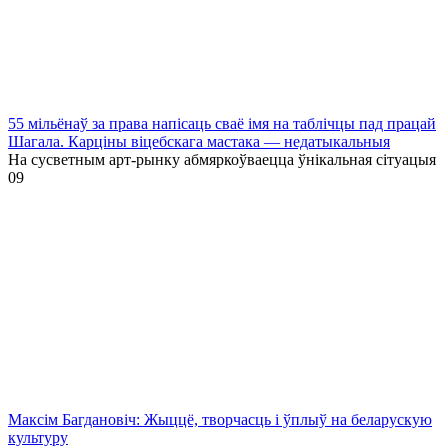
55 мільёнаў за права напісаць сваё імя на таблічцы пад працай
Шагала. Карціны віцебскага мастака — недатыкальныя
На сусветным арт-рынку абмяркоўваецца ўнікальная сітуацыя
0
9
Максім Багдановіч: Жыццё, творчасць і ўплыў на беларускую
культуру