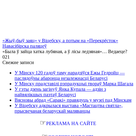
«Жыў-быў заяц» у Віцебску, а потым на «Перекрёсток»
Навасібірска паляцеў
«Была ў зайца хатка лубяная, а ў лісы ледзяная»… Ведаеце?
0
21
Свежие записи
У Мінску 120 гадоў таму нарадзіўся Ежы Гедройц —
паслядоўны абаронца незалежнасці Беларусі
У Мінску прадставілі рэпрадукцыі твораў Марка Шагала
У гэты дзень загінуў Янка Купала — адзін з
найвялікшых паэтаў Беларусі
Вясновы абрад «Саракі» правядуць у музеі пад Мінскам
У Віцебску адкрылася выстава «Мастацтва святла»,
прысвечаная беларускай маляванцы
☞
РЕКЛАМА НА САЙТЕ