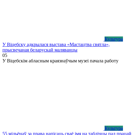
Культура
У Віцебску адкрылася выстава «Мастацтва святла»,
прысвечаная беларускай маляванцы
0
5
У Віцебскім абласным краязнаўчым музеі пачала работу
Культура
55 мільёнаў за права напісаць сваё імя на таблічцы пад працай