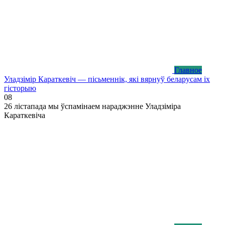
Главное
Уладзімір Караткевіч — пісьменнік, які вярнуў беларусам іх
гісторыю
0
8
26 лістапада мы ўспамінаем нараджэнне Уладзіміра
Караткевіча