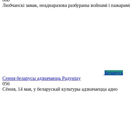
Любчанскі замак, неаднаразова разбураны войнамі і пажарамі
Беларусь
Сення беларусы адзначаюць Радуніцу
0
56
Сёння, 14 мая, у беларускай культуры адзначаецца адно