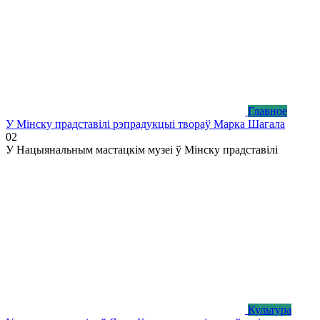
Главное
У Мінску прадставілі рэпрадукцыі твораў Марка Шагала
0
2
У Нацыянальным мастацкім музеі ў Мінску прадставілі
Культура