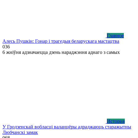
Главное
Алесь Пушкін: Гонар і трагедыя беларускага мастацтва
0
36
6 жніўня адзначаецца дзень нараджэння аднаго з самых
История
У Гродзенскай вобласці валанцёры адраджаюць старажытны
Любчанскі замак
0
68