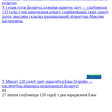
культуру
У гэтым годзе Беларусь адзначае важную дату — спаўняецца
133 гады з дня нараджэння аднаго з найвялікшых сваіх сыноў,
паэта, мысляра і класіка нацыянальнай літаратуры Максіма
Багдановіча.
История
У Мінску 120 гадоў таму нарадзіўся Ежы Гедройц —
паслядоўны абаронца незалежнасці Беларусі
0
4
27 ліпеня спаўняецца 120 гадоў з дня нараджэння Ежы