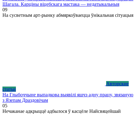
Шагала. Карціны віцебскага мастака — недатыкальныя
0
9
На сусветным арт-рынку абмяркоўваецца ўнікальная сітуацыя
Авторские
статьи
На Глыбоччыне выпадкова выявілі яшчэ адну працу, звязаную
з Язепам Драздовічам
0
5
Нечаканае адкрыццё адбылося ў касцёле Найсвяцейшай