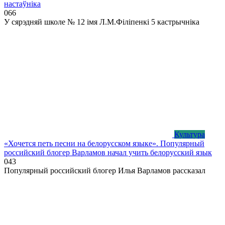
настаўніка
0
66
У сярэдняй школе № 12 імя Л.М.Філіпенкі 5 кастрычніка
Культура
«Хочется петь песни на белорусском языке». Популярный
российский блогер Варламов начал учить белорусский язык
0
43
Популярный российский блогер Илья Варламов рассказал