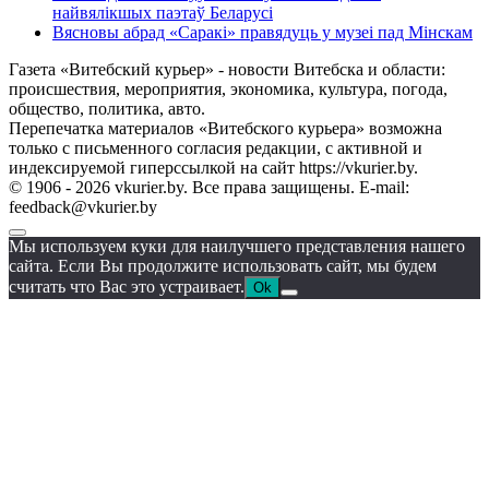
найвялікшых паэтаў Беларусі
Вясновы абрад «Саракі» правядуць у музеі пад Мінскам
Газета «Витебский курьер» - новости Витебска и области:
происшествия, мероприятия, экономика, культура, погода,
общество, политика, авто.
Перепечатка материалов «Витебского курьера» возможна
только с письменного согласия редакции, с активной и
индексируемой гиперссылкой на сайт https://vkurier.by.
© 1906 - 2026 vkurier.by. Все права защищены. E-mail:
feedback@vkurier.by
Мы используем куки для наилучшего представления нашего
сайта. Если Вы продолжите использовать сайт, мы будем
считать что Вас это устраивает.
Ok