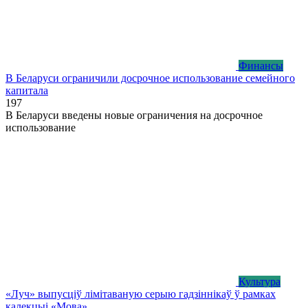
Финансы
В Беларуси ограничили досрочное использование семейного
капитала
1
97
В Беларуси введены новые ограничения на досрочное
использование
Культура
«Луч» выпусціў лiмiтаваную серыю гадзіннікаў ў рамках
калекцыі «Мова»