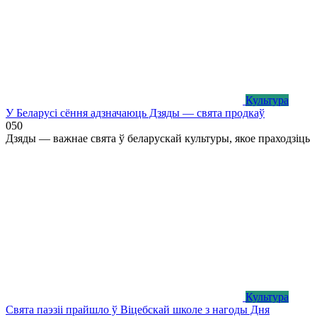
Культура
У Беларусі сёння адзначаюць Дзяды — свята продкаў
0
50
Дзяды — важнае свята ў беларускай культуры, якое праходзіць
Культура
Свята паэзіі прайшло ў Віцебскай школе з нагоды Дня