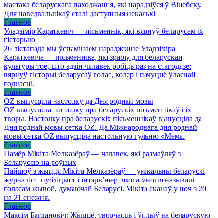
мастака беларускага паходжання, які нарадзіўся ў Віцебску.
Для наведвальнікаў сталі даступныя некалькі
Главное
Уладзімір Караткевіч — пісьменнік, які вярнуў беларусам іх
гісторыю
26 лістапада мы ўспамінаем нараджэнне Уладзіміра
Караткевіча — пісьменніка, які зрабіў для беларускай
культуры тое, што адзін чалавек робіць раз на стагоддзе:
вярнуў гісторыі беларусаў голас, колер і пачуццё ўласнай
годнасці.
Главное
OZ выпусціла настолку да Дня роднай мовы
OZ выпусціла настолку пра беларускіх пісьменнікаў і іх
творы. Настолку пра беларускіх пісьменнікаў выпусціла да
Дня роднай мовы сетка OZ. Да Міжнароднага дня роднай
мовы сетка OZ выпусціла настольную гульню «Мема.
Главное
Памёр Мікіта Мелказёраў — чалавек, які размаўляў з
Беларуссю на роўных
Пайшоў з жыцця Мікіта Мелказёраў — унікальны беларускі
журналіст, публіцыст і інтэрв’юер, якога многія называлі
голасам жывой, думаючай Беларусі. Мікіта сканаў у ноч з 20
на 21 снежня.
Главное
Максім Багдановіч: Жыццё, творчасць і ўплыў на беларускую