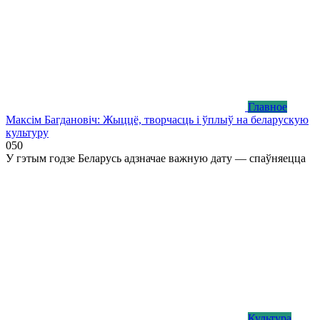
Главное
Максім Багдановіч: Жыццё, творчасць і ўплыў на беларускую
культуру
0
50
У гэтым годзе Беларусь адзначае важную дату — спаўняецца
Культура