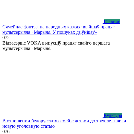
Главное
Сямейнае фэнтэзі па народных казках: выйшаў працяг
мультсерыяла «Марыля. У пошуках дзіўнікаў»
0
72
Відэасэрвіс VOKA выпусціў працяг свайго першага
мультсерыяла «Марыля.
Культура
В отношении белорусских семей с детьми до трех лет ввели
новую уголовную статью
0
76