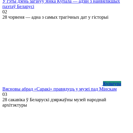
У гэты дзень загінуў Янка Купала — адзін з найвялікшых
паэтаў Беларусі
0
2
28 чэрвеня — адна з самых трагічных дат у гісторыі
Культура
Вясновы абрад «Саракі» правядуць у музеі пад Мінскам
0
3
28 сакавіка ў Беларускі дзяржаўны музей народнай
архітэктуры