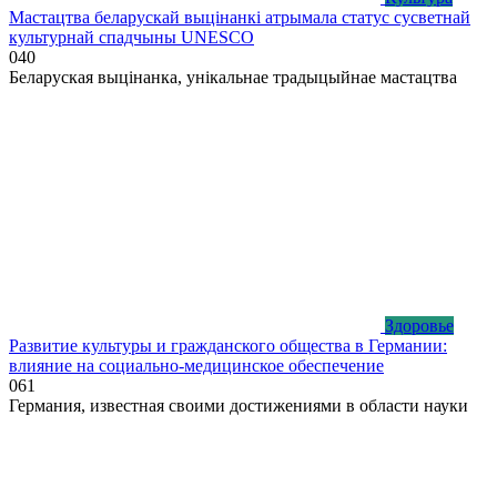
Мастацтва беларускай выцінанкі атрымала статус сусветнай
культурнай спадчыны UNESCO
0
40
Беларуская выцінанка, унікальнае традыцыйнае мастацтва
Здоровье
Развитие культуры и гражданского общества в Германии:
влияние на социально-медицинское обеспечение
0
61
Германия, известная своими достижениями в области науки