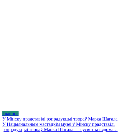
Главное
У Мінску прадставілі рэпрадукцыі твораў Марка Шагала
У Нацыянальным мастацкім музеі ў Мінску прадставілі
рэпрадукцыі твораў Марка Шагала — сусветна вядомага