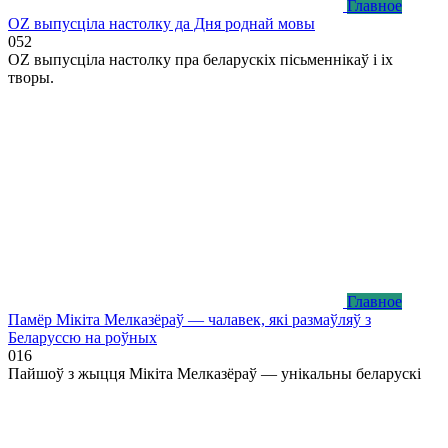
Главное
OZ выпусціла настолку да Дня роднай мовы
0
52
OZ выпусціла настолку пра беларускіх пісьменнікаў і іх
творы.
Главное
Памёр Мікіта Мелказёраў — чалавек, які размаўляў з
Беларуссю на роўных
0
16
Пайшоў з жыцця Мікіта Мелказёраў — унікальны беларускі