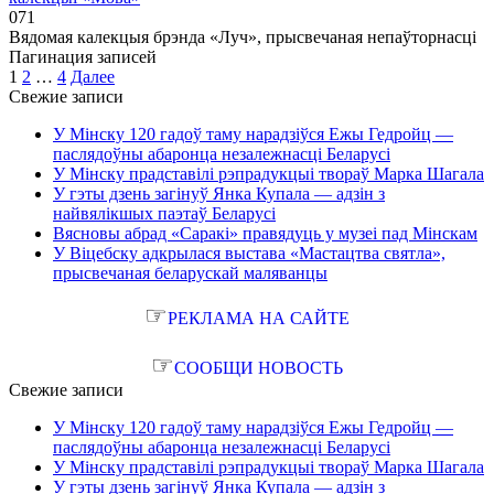
0
71
Вядомая калекцыя брэнда «Луч», прысвечаная непаўторнасці
Пагинация записей
1
2
…
4
Далее
Свежие записи
У Мінску 120 гадоў таму нарадзіўся Ежы Гедройц —
паслядоўны абаронца незалежнасці Беларусі
У Мінску прадставілі рэпрадукцыі твораў Марка Шагала
У гэты дзень загінуў Янка Купала — адзін з
найвялікшых паэтаў Беларусі
Вясновы абрад «Саракі» правядуць у музеі пад Мінскам
У Віцебску адкрылася выстава «Мастацтва святла»,
прысвечаная беларускай маляванцы
☞
РЕКЛАМА НА САЙТЕ
☞
СООБЩИ НОВОСТЬ
Свежие записи
У Мінску 120 гадоў таму нарадзіўся Ежы Гедройц —
паслядоўны абаронца незалежнасці Беларусі
У Мінску прадставілі рэпрадукцыі твораў Марка Шагала
У гэты дзень загінуў Янка Купала — адзін з