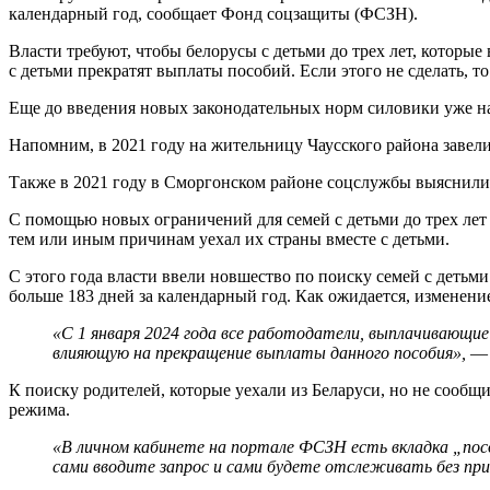
календарный год, сообщает Фонд соцзащиты (ФСЗН).
Власти требуют, чтобы белорусы с детьми до трех лет, которые
с детьми прекратят выплаты пособий. Если этого не сделать, т
Еще до введения новых законодательных норм силовики уже нач
Напомним, в 2021 году на жительницу Чаусского района завели 
Также в 2021 году в Сморгонском районе соцслужбы выяснили, 
С помощью новых ограничений для семей с детьми до трех лет 
тем или иным причинам уехал их страны вместе с детьми.
С этого года власти ввели новшество по поиску семей с детьми
больше 183 дней за календарный год. Как ожидается, изменен
«С 1 января 2024 года все работодатели, выплачивающие
влияющую на прекращение выплаты данного пособия»,
— 
К поиску родителей, которые уехали из Беларуси, но не сооб
режима.
«В личном кабинете на портале ФСЗН есть вкладка „посо
сами вводите запрос и сами будете отслеживать без при