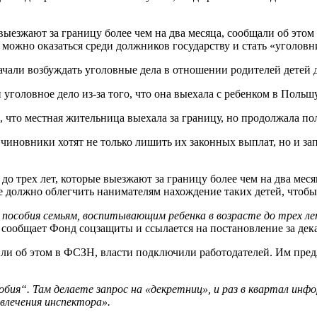
 выезжают за границу более чем на два месяца, сообщали об это
о можно оказаться среди должников государству и стать «уголовн
али возбуждать уголовные дела в отношении родителей детей до 
уголовное дело из-за того, что она выехала с ребенком в Польшу
что местная жительница выехала за границу, но продолжала пол
чиновники хотят не только лишить их законных выплат, но и зап
 до трех лет, которые выезжают за границу более чем на два ме
ие должно облегчить нанимателям нахождение таких детей, чтоб
 пособия семьям, воспитывающим ребенка в возрасте до трех л
сообщает Фонд соцзащиты и ссылается на постановление за дека
щили об этом в ФСЗН, власти подключили работодателей. Им пр
бия“. Там делаете запрос на «декретниц», и раз в квартал ин
влечения инспектора».