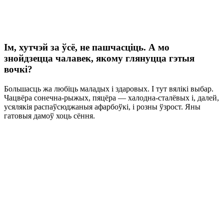
Ім, хутчэй за ўсё, не пашчасціць. А мо
знойдзецца чалавек, якому глянуцца гэтыя
вочкі?
Большасць жа любіць маладых і здаровых. І тут вялікі выбар.
Чацвёра сонечна-рыжых, пяцёра — халодна-сталёвых і, далей,
усялякія распаўсюджаныя афарбоўкі, і розны ўзрост. Яны
гатовыя дамоў хоць сёння.