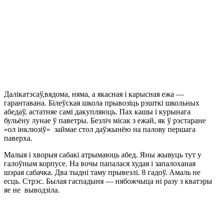
Далікатэсаў,вядома, няма, а якасная і карысная ежа —
гарантавана. Білеўская школа прывозіць рэшткі школьных
абедаў, астатняе самі дакупляюць. Пах кашы і курынага
бульёну лунае ў паветры. Безліч місак з ежай, як ў рэстаране
«ол інклюзіў» займае стол даўжынёю на палову першага
паверха.
Малыя і хворыя сабакі атрымаюць абед. Яны жывуць тут у
галоўным корпусе. На вочы папалася худая і запалоханая
шэрая сабачка. Два тыдні таму прывезлі. 8 гадоў. Амаль не
есць. Стрэс. Былая гаспадыня — нябожчыца ні разу з кватэры
яе не выводзіла.