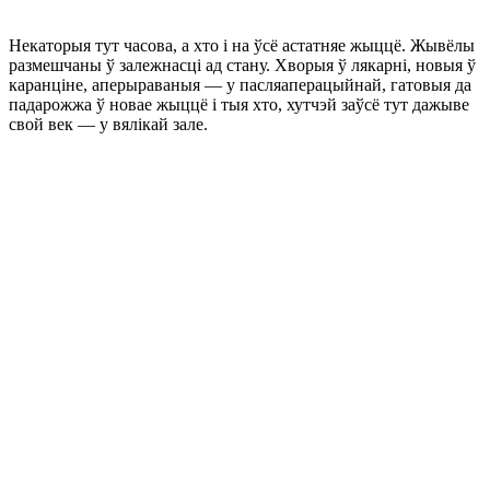
Некаторыя тут часова, а хто і на ўсё астатняе жыццё. Жывёлы
размешчаны ў залежнасці ад стану. Хворыя ў лякарні, новыя ў
каранціне, аперыраваныя — у пасляаперацыйнай, гатовыя да
падарожжа ў новае жыццё і тыя хто, хутчэй заўсё тут дажыве
свой век — у вялікай зале.