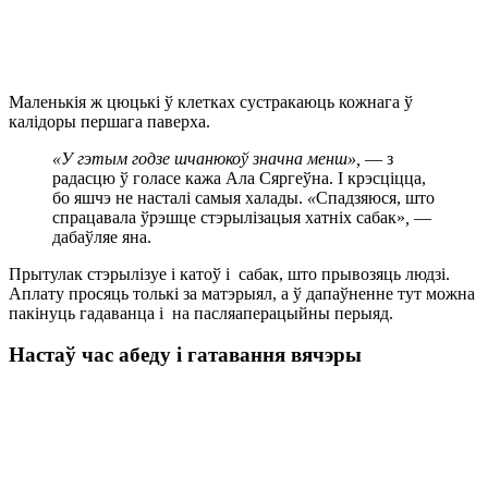
Маленькія ж цюцькі ў клетках сустракаюць кожнага ў
калідоры першага паверха.
«У гэтым годзе шчанюкоў значна менш»,
— з
радасцю ў голасе кажа Ала Сяргеўна. І крэсціцца,
бо яшчэ не насталі самыя халады.
«
Спадзяюся, што
спрацавала ўрэшце стэрылізацыя хатніх сабак»
,
—
дабаўляе яна.
Прытулак стэрылізуе і катоў і сабак, што прывозяць людзі.
Аплату просяць толькі за матэрыял, а ў дапаўненне тут можна
пакінуць гадаванца і на пасляаперацыйны перыяд.
Настаў час
абеду і
гатавання вячэры