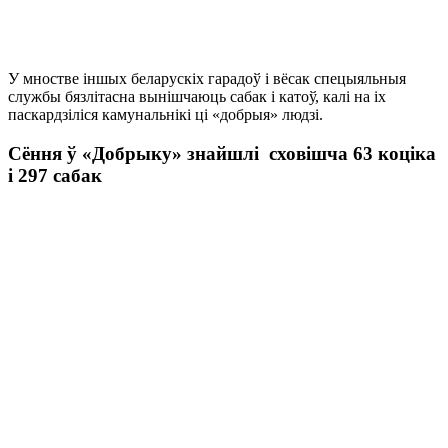
У мностве іншых беларускіх гарадоў і вёсак спецыяльныя
службы бязлітасна вынішчаюць сабак і катоў, калі на іх
паскардзіліся камунальнікі ці «добрыя» людзі.
Сёння ў «Добрыку» знайшлі
сховішча 63 коціка
і 297 сабак