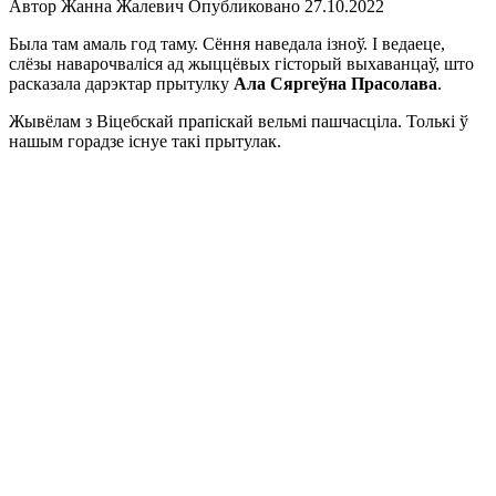
Автор
Жанна Жалевич
Опубликовано
27.10.2022
Была там амаль год таму. Сёння наведала ізноў. І ведаеце,
слёзы наварочваліся ад жыццёвых гісторый выхаванцаў, што
расказала дарэктар прытулку
Ала Сяргеўна Прасолава
.
Жывёлам з Віцебскай прапіскай вельмі пашчасціла. Толькі ў
нашым горадзе існуе такі прытулак.