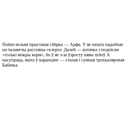
Побач вельмі прыгожая сібірка — Арфа. У яе нешта падобнае
на чалавечы рассеяны склероз. Далей — котачка з подпісам
«толькі мокры корм», бо ў яе з-за ўзросту няма зубоў А
насупраць, яшчэ ў каранціне — сталая і сумная трохкаляровая
Бабачка.