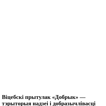
Віцебскі прытулак «‎Добрык»‎ —
тэрыторыя надзеі і добразычлівасці