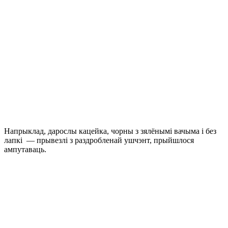
Напрыклад, дарослы кацейка, чорны з зялёнымі вачыма і без
лапкі — прывезлі з раздробленай ушчэнт, прыйшлося
ампутаваць.