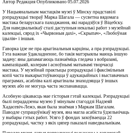
Автор
Редакция
Опубликовано
05.07.2026
У Нацыянальным мастацкім музеі ў Мінску прадставілі
рэпрадукцыі твораў Марка Шагала — сусветна вядомага
мастака беларускага паходжання, які нарадзіўся ў Віцебску.
Для наведвальнікаў сталі даступныя некалькі работ з музейнай
калекцыі, сярод іх «Чырвоныя дахі», «Скрыпач», «Любоўная
ідылія» і іншыя.
Гаворка ідзе не пра арыгінальныя карціны, а пра рэпрадукцыі.
Гэта важнае ўдакладненне, бо такія матэрыялы маюць іншую
задачу: яны дапамагаюць пазнаёміць гледача з вобразамі,
кампазіцыяй, колерам і асноўнымі матывамі творчасці
мастака. У музейнай практыцы рэпрадукцыі і факсімільныя
копіі часта выкарыстоўваюцца ў адукацыйных і выставачных
праграмах, асабліва калі арыгіналы знаходзяцца ў іншых
музеях або не могуць часта экспанавацца.
Асобную цікавасць мае гісторыя гэтай калекцыі. Рэпрадукцыі
былі перададзены музею ў мінулым стагоддзі Надзеяй
Хадасевіч-Лежэ, якая была знаёмая з Маркам Шагалам.
Паводле супрацоўнікаў музея, яна магла асабіста ўдзельнічаць
у выбары гэтых работ. Усяго ў фондах захоўваецца 22
рэпрадукцыі, частку з якіх цяпер паказалі наведвальнікам.
Паводле музея, гэтыя рэпрадукцыі выкананы з дапамогай