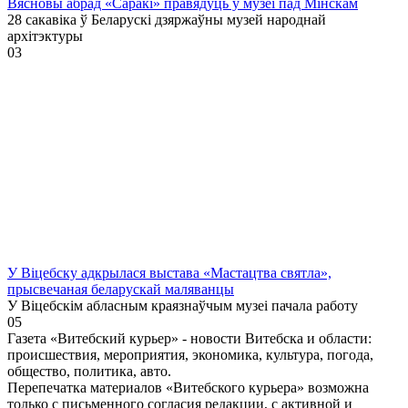
Вясновы абрад «Саракі» правядуць у музеі пад Мінскам
28 сакавіка ў Беларускі дзяржаўны музей народнай
архітэктуры
0
3
У Віцебску адкрылася выстава «Мастацтва святла»,
прысвечаная беларускай маляванцы
У Віцебскім абласным краязнаўчым музеі пачала работу
0
5
Газета «Витебский курьер» - новости Витебска и области:
происшествия, мероприятия, экономика, культура, погода,
общество, политика, авто.
Перепечатка материалов «Витебского курьера» возможна
только с письменного согласия редакции, с активной и