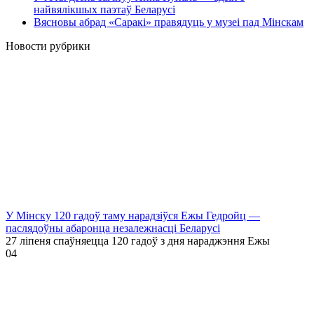
найвялікшых паэтаў Беларусі
Вясновы абрад «Саракі» правядуць у музеі пад Мінскам
Новости рубрики
У Мінску 120 гадоў таму нарадзіўся Ежы Гедройц —
паслядоўны абаронца незалежнасці Беларусі
27 ліпеня спаўняецца 120 гадоў з дня нараджэння Ежы
0
4