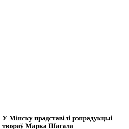
У Мінску прадставілі рэпрадукцыі
твораў Марка Шагала