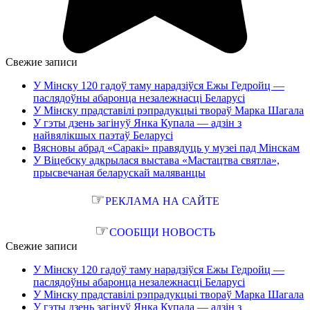
Свежие записи
У Мінску 120 гадоў таму нарадзіўся Ежы Гедройц —
паслядоўны абаронца незалежнасці Беларусі
У Мінску прадставілі рэпрадукцыі твораў Марка Шагала
У гэты дзень загінуў Янка Купала — адзін з
найвялікшых паэтаў Беларусі
Вясновы абрад «Саракі» правядуць у музеі пад Мінскам
У Віцебску адкрылася выстава «Мастацтва святла»,
прысвечаная беларускай маляванцы
☞
РЕКЛАМА НА САЙТЕ
☞
СООБЩИ НОВОСТЬ
Свежие записи
У Мінску 120 гадоў таму нарадзіўся Ежы Гедройц —
паслядоўны абаронца незалежнасці Беларусі
У Мінску прадставілі рэпрадукцыі твораў Марка Шагала
У гэты дзень загінуў Янка Купала — адзін з