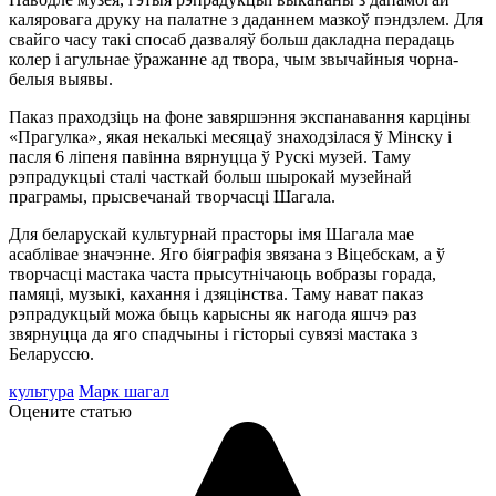
каляровага друку на палатне з даданнем мазкоў пэндзлем. Для
свайго часу такі спосаб дазваляў больш дакладна перадаць
колер і агульнае ўражанне ад твора, чым звычайныя чорна-
белыя выявы.
Паказ праходзіць на фоне завяршэння экспанавання карціны
«Прагулка», якая некалькі месяцаў знаходзілася ў Мінску і
пасля 6 ліпеня павінна вярнуцца ў Рускі музей. Таму
рэпрадукцыі сталі часткай больш шырокай музейнай
праграмы, прысвечанай творчасці Шагала.
Для беларускай культурнай прасторы імя Шагала мае
асаблівае значэнне. Яго біяграфія звязана з Віцебскам, а ў
творчасці мастака часта прысутнічаюць вобразы горада,
памяці, музыкі, кахання і дзяцінства. Таму нават паказ
рэпрадукцый можа быць карысны як нагода яшчэ раз
звярнуцца да яго спадчыны і гісторыі сувязі мастака з
Беларуссю.
культура
Марк шагал
Оцените статью