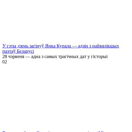
У гэты дзень загінуў Янка Купала — адзін з найвялікшых
паэтаў Беларусі
28 чэрвеня — адна з самых трагічных дат у гісторыі
0
2