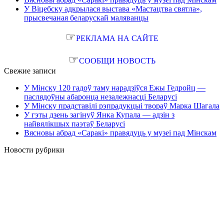
У Віцебску адкрылася выстава «Мастацтва святла»,
прысвечаная беларускай маляванцы
☞
РЕКЛАМА НА САЙТЕ
☞
СООБЩИ НОВОСТЬ
Свежие записи
У Мінску 120 гадоў таму нарадзіўся Ежы Гедройц —
паслядоўны абаронца незалежнасці Беларусі
У Мінску прадставілі рэпрадукцыі твораў Марка Шагала
У гэты дзень загінуў Янка Купала — адзін з
найвялікшых паэтаў Беларусі
Вясновы абрад «Саракі» правядуць у музеі пад Мінскам
Новости рубрики