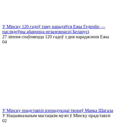
У Мінску 120 гадоў таму нарадзіўся Ежы Гедройц —
паслядоўны абаронца незалежнасці Беларусі
27 ліпеня спаўняецца 120 гадоў з дня нараджэння Ежы
0
4
У Мінску прадставілі рэпрадукцыі твораў Марка Шагала
У Нацыянальным мастацкім музеі ў Мінску прадставілі
0
2