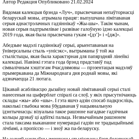
Автор
Редакция
Опубликовано
21.02.2024
Вядомая калекцыя брэнда «Луч», прысвечаная непаўторнасці
беларускай мовы, атрымала працяг: выпушчана лімітаваная
серыя аднастрэлачных гадзіннікаў «Жы-шы». Такім чынам,
новая серыя падтрымлівае і развівае галоўную ідэю калекцыі
2019 года, якая была прысвечана гукам «[дз’]» і «[дж]».
Абедзьве мадэлі гадзіннікаў серыі, арыентаваныя на
ўніверсальны стыль «унісэкс», вытрыманы ў той жа
стылістыцы, якая была характэрная для папярэдняй лінейкі
калекцыі. Навінкі гэтага года брэнд прадставіў пад
сімвалічным хэштэгам #часдлямовы — прэзентацыя мадэляў
прымеркавана да Міжнароднага дня роднай мовы, які
адзначаецца 21 лютага.
Цікавай асаблівасцю дызайну новай лімітаванай серыі сталі
нанесеныя на цыферблат спіралі са слоў, у якіх прысутнічаюць
склады «жы» або «шы». І гэта яшчэ адзін спосаб падкрэсліць,
наколькі глыбока мова ўбудаваная ў нацыянальную
ідэнтычнасць: візуальна такое рашэнне нагадвае гадзічныя
кольцы дрэваў ці адбіткі пальца. Незвычайным рашэннем
стала таксама выкананне нумерацыі гадзін не традыцыйнымі
лічбамі, а пропіссю — і зноў жа па-беларуску.
На задняй накрыўцы змешчаны стылізаваны ўзор беларускай