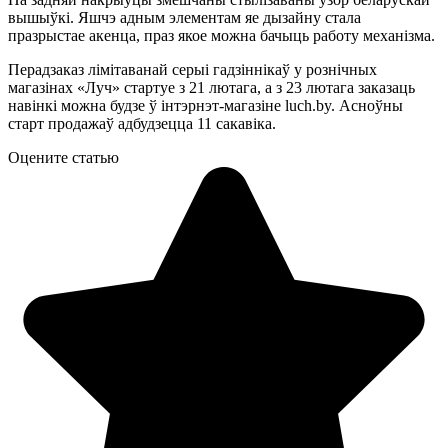
вышыўкі. Яшчэ адным элементам яе дызайну стала
празрыстае акенца, праз якое можна бачыць работу механізма.
Перадзаказ лімітаванай серыі гадзіннікаў у рознічных
магазінах «Луч» стартуе з 21 лютага, а з 23 лютага заказаць
навінкі можна будзе ў інтэрнэт-магазіне luch.by. Асноўны
старт продажаў адбудзецца 11 сакавіка.
Оцените статью