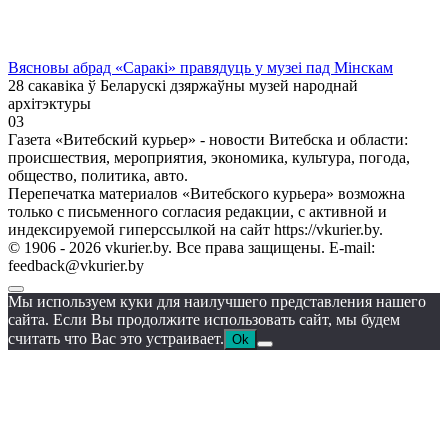
Вясновы абрад «Саракі» правядуць у музеі пад Мінскам
28 сакавіка ў Беларускі дзяржаўны музей народнай
архітэктуры
0
3
Газета «Витебский курьер» - новости Витебска и области:
происшествия, мероприятия, экономика, культура, погода,
общество, политика, авто.
Перепечатка материалов «Витебского курьера» возможна
только с письменного согласия редакции, с активной и
индексируемой гиперссылкой на сайт https://vkurier.by.
© 1906 - 2026 vkurier.by. Все права защищены. E-mail:
feedback@vkurier.by
Мы используем куки для наилучшего представления нашего
сайта. Если Вы продолжите использовать сайт, мы будем
считать что Вас это устраивает.
Ok