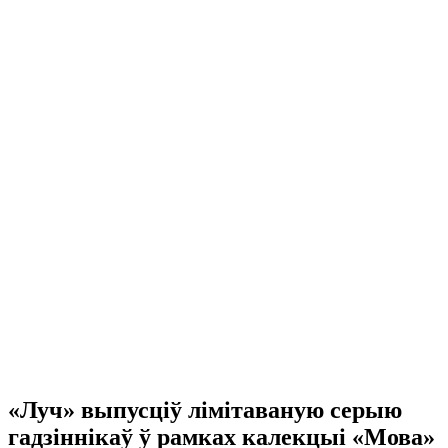
«Луч» выпусціў лiмiтаваную серыю
гадзіннікаў ў рамках калекцыі «Мова»