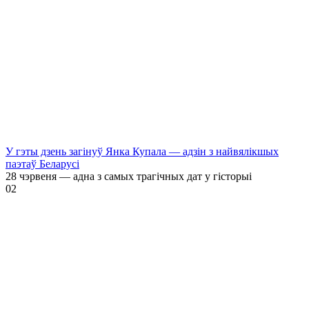
У гэты дзень загінуў Янка Купала — адзін з найвялікшых
паэтаў Беларусі
28 чэрвеня — адна з самых трагічных дат у гісторыі
0
2