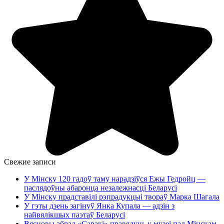
Свежие записи
У Мінску 120 гадоў таму нарадзіўся Ежы Гедройц —
паслядоўны абаронца незалежнасці Беларусі
У Мінску прадставілі рэпрадукцыі твораў Марка Шагала
У гэты дзень загінуў Янка Купала — адзін з
найвялікшых паэтаў Беларусі
Вясновы абрад «Саракі» правядуць у музеі пад Мінскам