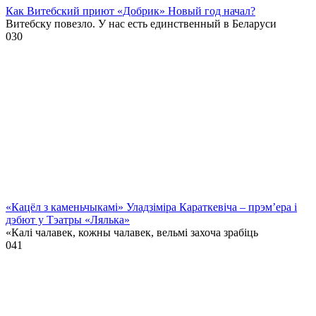
Как Витебский приют «Добрик» Новый год начал?
Витебску повезло. У нас есть единственный в Беларуси
0
30
«Кацёл з каменьчыкамі» Уладзіміра Караткевіча – прэм’ера і
дэбют у Тэатры «Лялька»
«Калі чалавек, кожны чалавек, вельмі захоча зрабіць
0
41