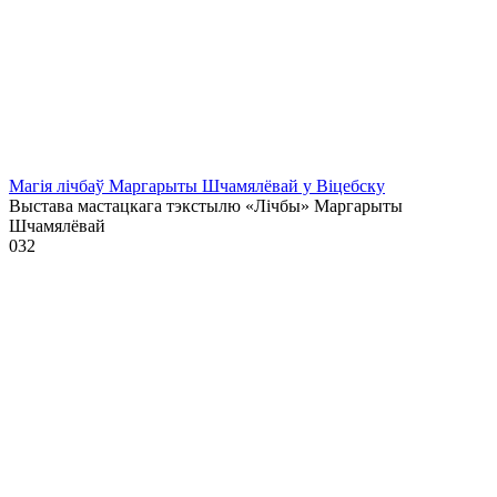
Магія лічбаў Маргарыты Шчамялёвай у Віцебску
Выстава мастацкага тэкстылю «Лічбы» Маргарыты
Шчамялёвай
0
32