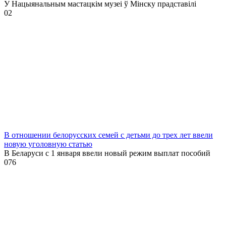
У Нацыянальным мастацкім музеі ў Мінску прадставілі
0
2
В отношении белорусских семей с детьми до трех лет ввели
новую уголовную статью
В Беларуси с 1 января ввели новый режим выплат пособий
0
76