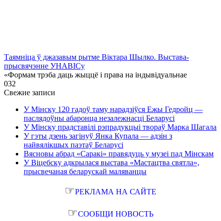
Таямніца ў джазавым рытме Віктара Шылко. Выстава-
прысвячэнне УНАВІСу
«Формам трэба даць жыццё і права на індывідуальнае
0
32
Свежие записи
У Мінску 120 гадоў таму нарадзіўся Ежы Гедройц —
паслядоўны абаронца незалежнасці Беларусі
У Мінску прадставілі рэпрадукцыі твораў Марка Шагала
У гэты дзень загінуў Янка Купала — адзін з
найвялікшых паэтаў Беларусі
Вясновы абрад «Саракі» правядуць у музеі пад Мінскам
У Віцебску адкрылася выстава «Мастацтва святла»,
прысвечаная беларускай маляванцы
☞
РЕКЛАМА НА САЙТЕ
☞
СООБЩИ НОВОСТЬ