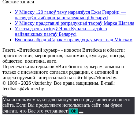
Свежие записи
У Мінску 120 гадоў таму нарадзіўся Ежы Гедройц —
паслядоўны абаронца незалежнасці Беларусі
У Мінску прадставілі рэпрадукцыі твораў Марка Шагала
У гэты дзень загінуў Янка Купала — адзін з
найвялікшых паэтаў Беларусі
Вясновы абрад «Саракі» правядуць у музеі пад Мінскам
Газета «Витебский курьер» - новости Витебска и области:
происшествия, мероприятия, экономика, культура, погода,
общество, политика, авто.
Перепечатка материалов «Витебского курьера» возможна
только с письменного согласия редакции, с активной и
индексируемой гиперссылкой на сайт https://vkurier.by.
© 1906 - 2026 vkurier.by. Все права защищены. E-mail:
feedback@vkurier.by
Мы используем куки для наилучшего представления нашего
сайта. Если Вы продолжите использовать сайт, мы будем
считать что Вас это устраивает.
Ok