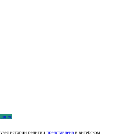
лавное
 музея истории религии
представлена
в витебском