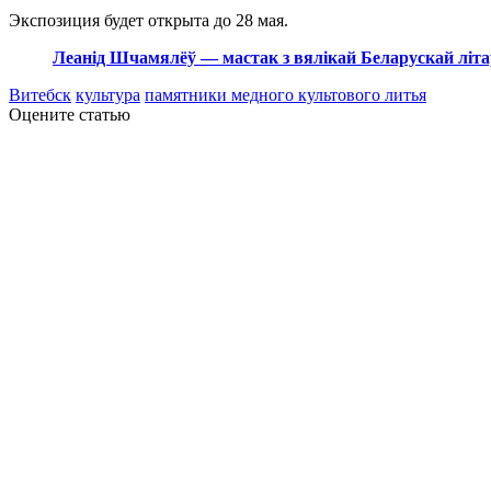
Экспозиция будет открыта до 28 мая.
Леанід Шчамялёў — мастак з вялікай Беларускай літ
Витебск
культура
памятники медного культового литья
Оцените статью