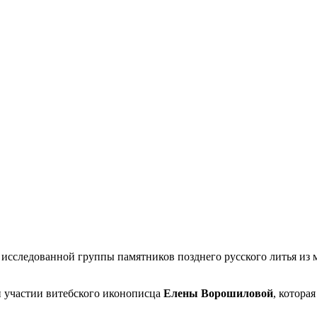
о исследованной группы памятников позднего русского литья из
и участии витебского иконописца
Елены Ворошиловой
, котора