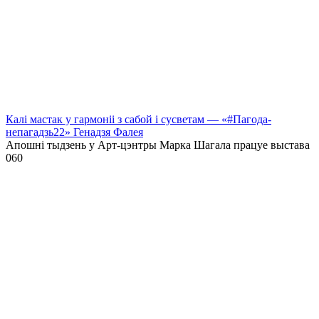
Калі мастак у гармоніі з сабой і сусветам — «#Пагода-
непагадзь22» Генадзя Фалея
Апошні тыдзень у Арт-цэнтры Марка Шагала працуе выстава
0
60