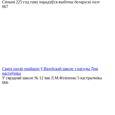
Сёньня 225 год таму нарадзіўся выбітны беларускі паэт
0
67
Свята паэзіі прайшло ў Віцебскай школе з нагоды Дня
настаўніка
У сярэдняй школе № 12 імя Л.М.Філіпенкі 5 кастрычніка
0
66