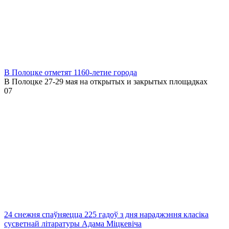
В Полоцке отметят 1160-летие города
В Полоцке 27-29 мая на открытых и закрытых площадках
0
7
24 снежня спаўняецца 225 гадоў з дня нараджэння класіка
сусветнай літаратуры Адама Міцкевіча