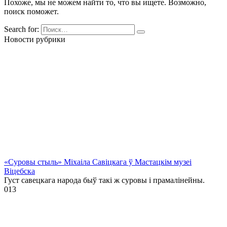
Похоже, мы не можем найти то, что вы ищете. Возможно,
поиск поможет.
Search for:
Новости рубрики
«Суровы стыль» Міхаіла Савіцкага ў Мастацкім музеі
Віцебска
Густ савецкага народа быў такі ж суровы і прамалінейны.
0
13