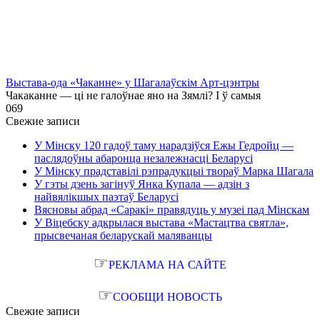
Выстава-ода «Чаканне» у Шагалаўскім Арт-цэнтры
Чакаканне — ці не галоўнае яно на Зямлі? І ў самыя
0
69
Свежие записи
У Мінску 120 гадоў таму нарадзіўся Ежы Гедройц —
паслядоўны абаронца незалежнасці Беларусі
У Мінску прадставілі рэпрадукцыі твораў Марка Шагала
У гэты дзень загінуў Янка Купала — адзін з
найвялікшых паэтаў Беларусі
Вясновы абрад «Саракі» правядуць у музеі пад Мінскам
У Віцебску адкрылася выстава «Мастацтва святла»,
прысвечаная беларускай маляванцы
☞
РЕКЛАМА НА САЙТЕ
☞
СООБЩИ НОВОСТЬ
Свежие записи