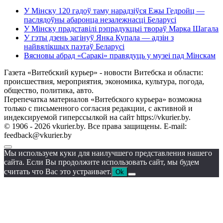
У Мінску 120 гадоў таму нарадзіўся Ежы Гедройц —
паслядоўны абаронца незалежнасці Беларусі
У Мінску прадставілі рэпрадукцыі твораў Марка Шагала
У гэты дзень загінуў Янка Купала — адзін з
найвялікшых паэтаў Беларусі
Вясновы абрад «Саракі» правядуць у музеі пад Мінскам
Газета «Витебский курьер» - новости Витебска и области:
происшествия, мероприятия, экономика, культура, погода,
общество, политика, авто.
Перепечатка материалов «Витебского курьера» возможна
только с письменного согласия редакции, с активной и
индексируемой гиперссылкой на сайт https://vkurier.by.
© 1906 - 2026 vkurier.by. Все права защищены. E-mail:
feedback@vkurier.by
Мы используем куки для наилучшего представления нашего
сайта. Если Вы продолжите использовать сайт, мы будем
считать что Вас это устраивает.
Ok