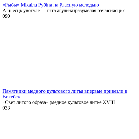
«Рыбы» Міхаіла Рубіна на ўласную мелодыю
А ці ёсць увогуле — гэта агульназразумелая рэчаіснасць?
0
90
Памятники медного культового литья впервые привезли в
Витебск
«Свет литого образа» (медное культовое литье XVIII
0
33