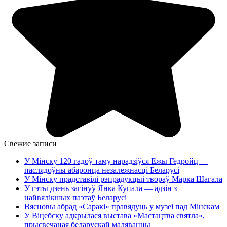
Свежие записи
У Мінску 120 гадоў таму нарадзіўся Ежы Гедройц —
паслядоўны абаронца незалежнасці Беларусі
У Мінску прадставілі рэпрадукцыі твораў Марка Шагала
У гэты дзень загінуў Янка Купала — адзін з
найвялікшых паэтаў Беларусі
Вясновы абрад «Саракі» правядуць у музеі пад Мінскам
У Віцебску адкрылася выстава «Мастацтва святла»,
прысвечаная беларускай маляванцы