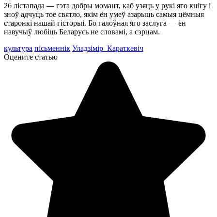
26 лістапада — гэта добры момант, каб узяць у рукі яго кнігу і
зноў адчуць тое святло, якім ён умеў азарыць самыя цёмныя
старонкі нашай гісторыі. Бо галоўная яго заслуга — ён
навучыў любіць Беларусь не словамі, а сэрцам.
культура
пісьменнік
Уладзімір Караткевіч
Оцените статью