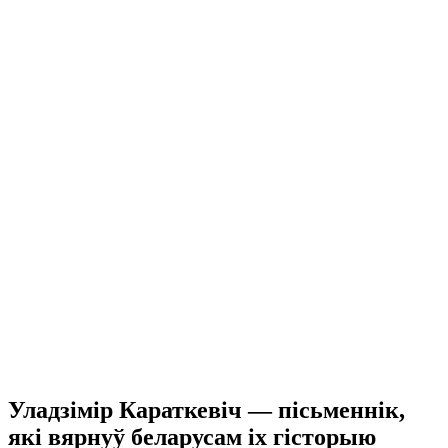
Уладзімір Караткевіч — пісьменнік,
які вярнуў беларусам іх гісторыю