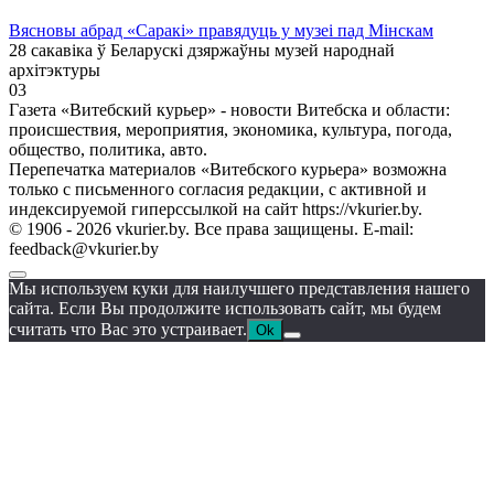
Вясновы абрад «Саракі» правядуць у музеі пад Мінскам
28 сакавіка ў Беларускі дзяржаўны музей народнай
архітэктуры
0
3
Газета «Витебский курьер» - новости Витебска и области:
происшествия, мероприятия, экономика, культура, погода,
общество, политика, авто.
Перепечатка материалов «Витебского курьера» возможна
только с письменного согласия редакции, с активной и
индексируемой гиперссылкой на сайт https://vkurier.by.
© 1906 - 2026 vkurier.by. Все права защищены. E-mail:
feedback@vkurier.by
Мы используем куки для наилучшего представления нашего
сайта. Если Вы продолжите использовать сайт, мы будем
считать что Вас это устраивает.
Ok