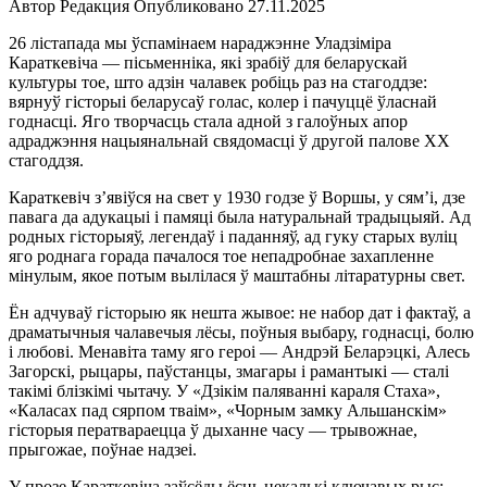
Автор
Редакция
Опубликовано
27.11.2025
26 лістапада мы ўспамінаем нараджэнне Уладзіміра
Караткевіча — пісьменніка, які зрабіў для беларускай
культуры тое, што адзін чалавек робіць раз на стагоддзе:
вярнуў гісторыі беларусаў голас, колер і пачуццё ўласнай
годнасці. Яго творчасць стала адной з галоўных апор
адраджэння нацыянальнай свядомасці ў другой палове ХХ
стагоддзя.
Караткевіч з’явіўся на свет у 1930 годзе ў Воршы, у сям’і, дзе
павага да адукацыі і памяці была натуральнай традыцыяй. Ад
родных гісторыяў, легендаў і паданняў, ад гуку старых вуліц
яго роднага горада пачалося тое непадробнае захапленне
мінулым, якое потым вылілася ў маштабны літаратурны свет.
Ён адчуваў гісторыю як нешта жывое: не набор дат і фактаў, а
драматычныя чалавечыя лёсы, поўныя выбару, годнасці, болю
і любові. Менавіта таму яго героі — Андрэй Беларэцкі, Алесь
Загорскі, рыцары, паўстанцы, змагары і рамантыкі — сталі
такімі блізкімі чытачу. У «Дзікім паляванні караля Стаха»,
«Каласах пад сярпом тваім», «Чорным замку Альшанскім»
гісторыя ператвараецца ў дыханне часу — трывожнае,
прыгожае, поўнае надзеі.
У прозе Караткевіча заўсёды ёсць некалькі ключавых рыс: