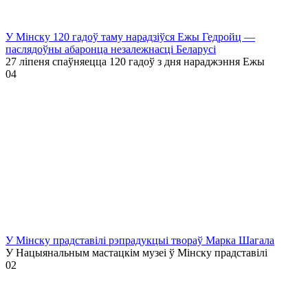
У Мінску 120 гадоў таму нарадзіўся Ежы Гедройц —
паслядоўны абаронца незалежнасці Беларусі
27 ліпеня спаўняецца 120 гадоў з дня нараджэння Ежы
0
4
У Мінску прадставілі рэпрадукцыі твораў Марка Шагала
У Нацыянальным мастацкім музеі ў Мінску прадставілі
0
2