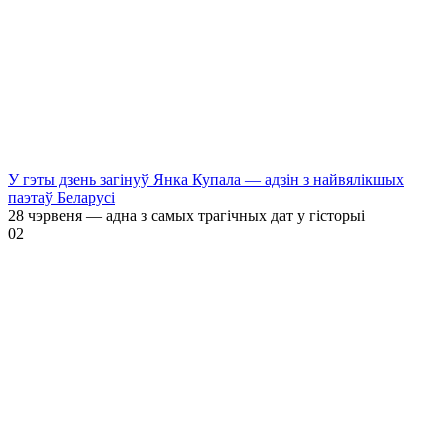
У гэты дзень загінуў Янка Купала — адзін з найвялікшых
паэтаў Беларусі
28 чэрвеня — адна з самых трагічных дат у гісторыі
0
2