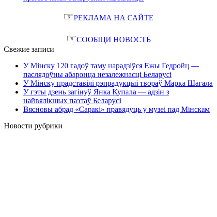
☞
РЕКЛАМА НА САЙТЕ
☞
СООБЩИ НОВОСТЬ
Свежие записи
У Мінску 120 гадоў таму нарадзіўся Ежы Гедройц —
паслядоўны абаронца незалежнасці Беларусі
У Мінску прадставілі рэпрадукцыі твораў Марка Шагала
У гэты дзень загінуў Янка Купала — адзін з
найвялікшых паэтаў Беларусі
Вясновы абрад «Саракі» правядуць у музеі пад Мінскам
Новости рубрики