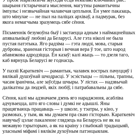
шырыня гістарычнага мыслення, магутны рамантычны
імпульс і незвычайная чалавечая цеплыня. Ён умее паказаць,
што мінулае — не пыл на паліцах архіваў, а падмурак, без
якога немагчыма зразумець сябе сёння.
Пісьменнік безумоўна быў і застаецца адным з наймацнейшых
апявальнікаў любові да Беларусі. Але гэта ніколі не была
пустая патэтыка. Яго радзіма — гэта людзі, мова, старыя
дубровы, зраненая гісторыя і вечная вера ў тое, што народ
абавязкова адродзіцца. Ён казаў: калі жыць — то дзеля таго,
каб вярнуць Беларусі яе годнасць.
У паэзіі Караткевіч — рамантык, чалавек вострых пачуццяў і
вялікай душэўнай шчодрасці. У эсэістыцы — пільны, трапны,
часам іранічны, але заўсёды шчыры. У лістах — надзвычай
далікатны да людзей, якіх любіў, і патрабавальны да сябе.
Сёння, калі мы адзначаем дзень яго нараджэння, асабліва
адчуваецца, што яго словы і думкі не адышлі. Яны
працягваюць працаваць — у школе, у тэатры, у кіно, у
размовах, у тым, як мы думаем пра сваю гісторыю. Караткевіч
навучыў цэлае пакаленне глядзець на Беларусь не як на
межавую тэрыторыю, а як на краіну з глыбокай традыцыяй,
уласнымі міфамі і вялікім духоўным патэнцыялам.