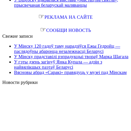
прысвечаная беларускай маляванцы
☞
РЕКЛАМА НА САЙТЕ
☞
СООБЩИ НОВОСТЬ
Свежие записи
У Мінску 120 гадоў таму нарадзіўся Ежы Гедройц —
паслядоўны абаронца незалежнасці Беларусі
У Мінску прадставілі рэпрадукцыі твораў Марка Шагала
У гэты дзень загінуў Янка Купала — адзін з
найвялікшых паэтаў Беларусі
Вясновы абрад «Саракі» правядуць у музеі пад Мінскам
Новости рубрики