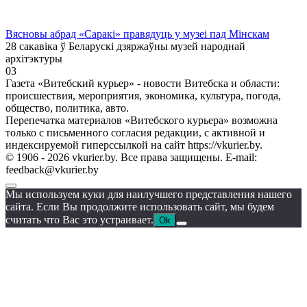
Вясновы абрад «Саракі» правядуць у музеі пад Мінскам
28 сакавіка ў Беларускі дзяржаўны музей народнай
архітэктуры
0
3
Газета «Витебский курьер» - новости Витебска и области:
происшествия, мероприятия, экономика, культура, погода,
общество, политика, авто.
Перепечатка материалов «Витебского курьера» возможна
только с письменного согласия редакции, с активной и
индексируемой гиперссылкой на сайт https://vkurier.by.
© 1906 - 2026 vkurier.by. Все права защищены. E-mail:
feedback@vkurier.by
Мы используем куки для наилучшего представления нашего
сайта. Если Вы продолжите использовать сайт, мы будем
считать что Вас это устраивает.
Ok