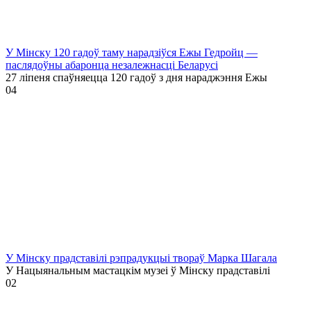
У Мінску 120 гадоў таму нарадзіўся Ежы Гедройц —
паслядоўны абаронца незалежнасці Беларусі
27 ліпеня спаўняецца 120 гадоў з дня нараджэння Ежы
0
4
У Мінску прадставілі рэпрадукцыі твораў Марка Шагала
У Нацыянальным мастацкім музеі ў Мінску прадставілі
0
2