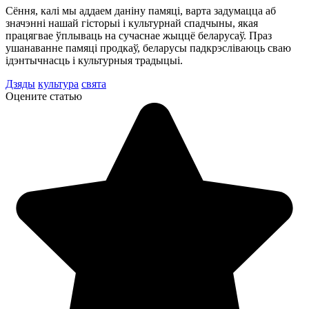
Сёння, калі мы аддаем даніну памяці, варта задумацца аб
значэнні нашай гісторыі і культурнай спадчыны, якая
працягвае ўплываць на сучаснае жыццё беларусаў. Праз
ушанаванне памяці продкаў, беларусы падкрэсліваюць сваю
ідэнтычнасць і культурныя традыцыі.
Дзяды
культура
свята
Оцените статью