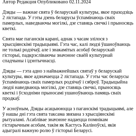
Автор
Редакция
Опубликовано
02.11.2024
Дзяды — важнае свята ў беларускай культуры, якое праходзіць
2 лістапада. У гэты дзень беларусы ўспамінаюць сваіх
памерлых, наведваючы могілкі, дзе ставяць свечкі і прыносяць
кветкі.
Свята мае паганскія карані, аднак з часам злілося з
хрысціянскімі традыцыямі. Гэта час, калі людзі ўшаноўваюць
не толькі родзічаў, але і знакамітых асобаў беларускай
гісторыі, падкрэсліваючы значэнне сваёй культурнай
спадчыны і ідэнтычнасці.
Дзяды — гэта адно з найважнейшых святаў у беларускай
культуры, якое адзначаецца 2 лістапада. У гэты час беларусы
ўспамінаюць сваіх памерлых родзічаў і сяброў. Традыцыйна
людзі наведваюць могілкі, дзе ставяць свечкі, прыносяць
кветкі і ўсходніми прыносамі ушаноўваюць памяць сваіх
продкаў.
У асноўным, Дзяды асацыююцца з паганскімі традыцыямі, але
ў нашы дні гэта свята таксама звязана з хрысціянскімі
рытуаламі. Асаблівае значэнне надаецца помнікам
гістарычным асобам, такім як Кастусь Каліноўскі, якія
адыгралі важную ролю ў гісторыі Беларусі.