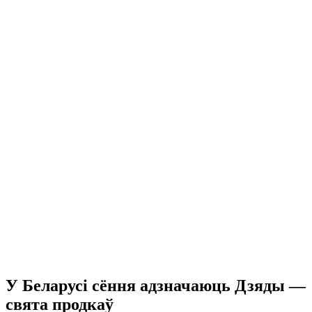
У Беларусі сёння адзначаюць Дзяды —
свята продкаў