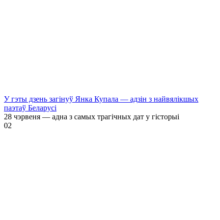
У гэты дзень загінуў Янка Купала — адзін з найвялікшых
паэтаў Беларусі
28 чэрвеня — адна з самых трагічных дат у гісторыі
0
2