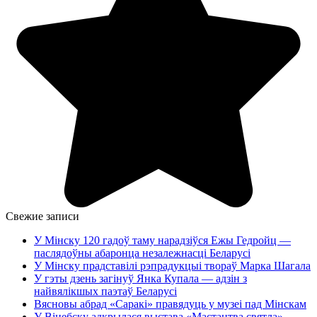
Свежие записи
У Мінску 120 гадоў таму нарадзіўся Ежы Гедройц —
паслядоўны абаронца незалежнасці Беларусі
У Мінску прадставілі рэпрадукцыі твораў Марка Шагала
У гэты дзень загінуў Янка Купала — адзін з
найвялікшых паэтаў Беларусі
Вясновы абрад «Саракі» правядуць у музеі пад Мінскам
У Віцебску адкрылася выстава «Мастацтва святла»,