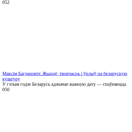
0
52
Максім Багдановіч: Жыццё, творчасць і ўплыў на беларускую
культуру
У гэтым годзе Беларусь адзначае важную дату — спаўняецца
0
50