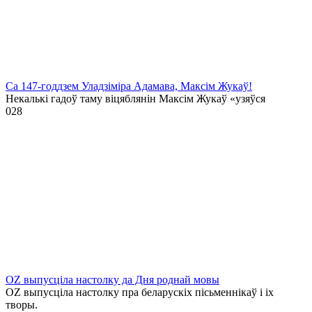
Са 147-годдзем Уладзіміра Адамава, Максім Жукаў!
Некалькі гадоў таму віцяблянін Максім Жукаў «узяўся
0
28
OZ выпусціла настолку да Дня роднай мовы
OZ выпусціла настолку пра беларускіх пісьменнікаў і іх
творы.