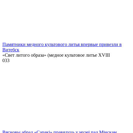
Памятники медного культового литья впервые привезли в
Витебск
«Свет литого образа» (медное культовое литье XVIII
0
33
Вясновы абрад «Саракі» правядуць у музеі пад Мінскам