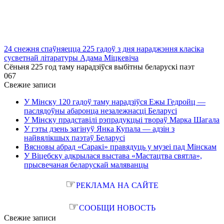
24 снежня спаўняецца 225 гадоў з дня нараджэння класіка
сусветнай літаратуры Адама Міцкевіча
Сёньня 225 год таму нарадзіўся выбітны беларускі паэт
0
67
Свежие записи
У Мінску 120 гадоў таму нарадзіўся Ежы Гедройц —
паслядоўны абаронца незалежнасці Беларусі
У Мінску прадставілі рэпрадукцыі твораў Марка Шагала
У гэты дзень загінуў Янка Купала — адзін з
найвялікшых паэтаў Беларусі
Вясновы абрад «Саракі» правядуць у музеі пад Мінскам
У Віцебску адкрылася выстава «Мастацтва святла»,
прысвечаная беларускай маляванцы
☞
РЕКЛАМА НА САЙТЕ
☞
СООБЩИ НОВОСТЬ
Свежие записи