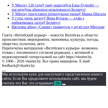
У Мінску 120 гадоў таму нарадзіўся Ежы Гедройц —
паслядоўны абаронца незалежнасці Беларусі
У Мінску прадставілі рэпрадукцыі твораў Марка Шагала
У гэты дзень загінуў Янка Купала — адзін з
найвялікшых паэтаў Беларусі
Вясновы абрад «Саракі» правядуць у музеі пад Мінскам
Газета «Витебский курьер» - новости Витебска и области:
происшествия, мероприятия, экономика, культура, погода,
общество, политика, авто.
Перепечатка материалов «Витебского курьера» возможна
только с письменного согласия редакции, с активной и
индексируемой гиперссылкой на сайт https://vkurier.by.
© 1906 - 2026 vkurier.by. Все права защищены. E-mail:
feedback@vkurier.by
Мы используем куки для наилучшего представления нашего
сайта. Если Вы продолжите использовать сайт, мы будем
считать что Вас это устраивает.
Ok