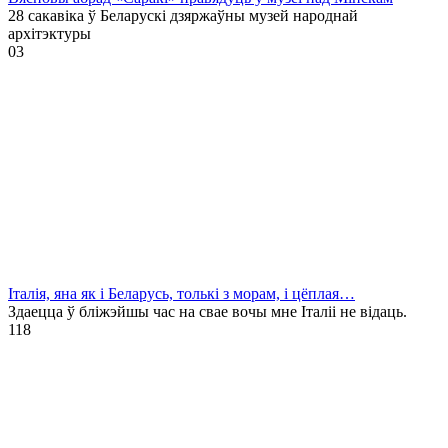
28 сакавіка ў Беларускі дзяржаўны музей народнай
архітэктуры
0
3
Італія, яна як і Беларусь, толькі з морам, і цёплая…
Здаецца ў бліжэйшы час на свае вочы мне Італіі не відаць.
1
18