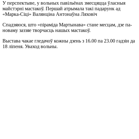
У перспектыве, у вольных павільёнах змесцяцца ўласныя
майстэрні мастакоў. Першай атрымала такі падарунк ад
«Марка-Сіці» Валянціна Антонаўна Ляховіч
Спадзяюся, што «піраміда Мартынава» стане месцам, дзе па-
новаму заззяе творчасць нашых мастакоў.
Выстава чакае гледачоў кожны дзень з 16.00 па 23.00 гадзін да
18 ліпеня. Уваход вольны.