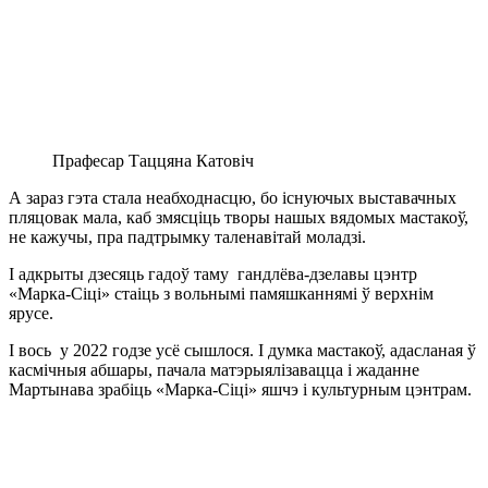
Прафесар Таццяна Катовіч
А зараз гэта стала неабходнасцю, бо існуючых выставачных
пляцовак мала, каб змясціць творы нашых вядомых мастакоў,
не кажучы, пра падтрымку таленавітай моладзі.
І адкрыты дзесяць гадоў таму гандлёва-дзелавы цэнтр
«Марка-Сіці» стаіць з вольнымі памяшканнямі ў верхнім
ярусе.
І вось у 2022 годзе усё сышлося. І думка мастакоў, адасланая ў
касмічныя абшары, пачала матэрыялізавацца і жаданне
Мартынава зрабіць «Марка-Сіці» яшчэ і культурным цэнтрам.