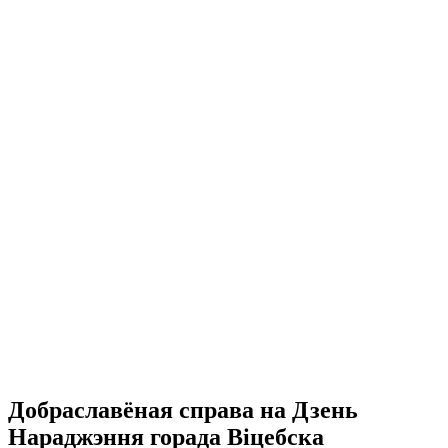
Добраславёная справа на Дзень
Нараджэння горада Віцебска