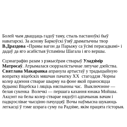
Болей чым дваццаць гадоў таму, стыль пастаноўкі быў
наватарскі. За аснову Баркоўскі ўзяў драматычны твор
В.Драздова
«Прамы вагон да Парыжу са ўсімі перасадкамі» і
дадаў да яго асабістыя ўспаміны Шагала і яго вершы.
Сцэнаграфію разам з рэжысёрам стварыў
Уладзімір
Матросаў
. Атрымалася сюррэалістычнае лятучае дзейства.
Святлана Макаранка
апранула артыстаў у традыцыйную
вопратку віцебскіх мяшчан пачатку ХХ стагоддзя .Чорны
колер адзення стварае шырму на фоне якой праносяцца
будынкі Віцебска і ляціць няспынны час. Выключэнне —
белая сукенка Волечкі — першага кахання юнака Мойшы.
Акцэнт на белы колер стварае нядоўгі адпачынак вачам і
падкрэслівае чысціню пачуццяў. Вочы наўмысна шукаюць
легкасці ў тэме шэрага суму па Радзіме, якім працята гісторыя.