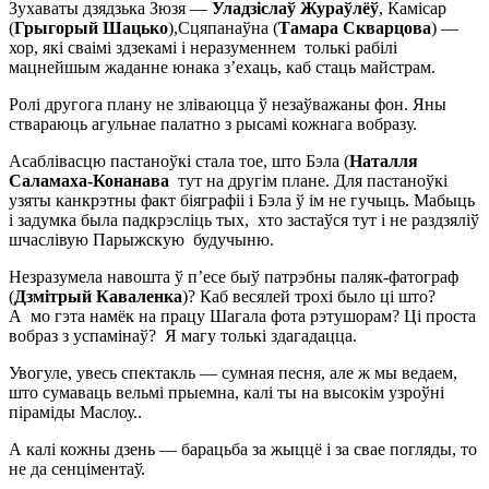
Зухаваты дзядзька Зюзя —
Уладзіслаў Жураўлёў
, Камісар
(
Грыгорый Шацько
),Сцяпанаўна (
Тамара
Скварцова
) —
хор, які сваімі здзекамі і неразуменнем толькі рабілі
мацнейшым жаданне юнака з’ехаць, каб стаць майстрам.
Ролі другога плану не зліваюцца ў незаўважаны фон. Яны
ствараюць агульнае палатно з рысамі кожнага вобразу.
Асаблівасцю пастаноўкі стала тое, што Бэла (
Наталля
Саламаха-Конанава
тут на другім плане. Для пастаноўкі
узяты канкрэтны факт біяграфіі і Бэла ў ім не гучыць. Мабыць
і задумка была падкрэсліць тых, хто застаўся тут і не раздзяліў
шчаслівую Парыжскую будучыню.
Незразумела навошта ў п’есе быў патрэбны паляк-фатограф
(
Дзмітрый Каваленка
)? Каб весялей трохі было ці што?
А мо гэта намёк на працу Шагала фота рэтушорам? Ці проста
вобраз з успамінаў? Я магу толькі здагадацца.
Увогуле, увесь спектакль — сумная песня, але ж мы ведаем,
што сумаваць вельмі прыемна, калі ты на высокім узроўні
піраміды Маслоу..
А калі кожны дзень — барацьба за жыццё і за свае погляды, то
не да сенціментаў.