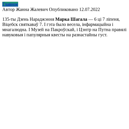
Главное
Автор
Жанна Жалевич
Опубликовано
12.07.2022
135-ты Дзень Нараджэння
Марка Шагала
— 6 ці 7 ліпеня,
Віцебск святкаваў 7. І гэта было весела, інфармацыйна і
мнагалюдна. І Музей на Пакроўскай, і Цэнтр на Путна правялі
навуковыя і папулярныя квесты на разнастайны густ.