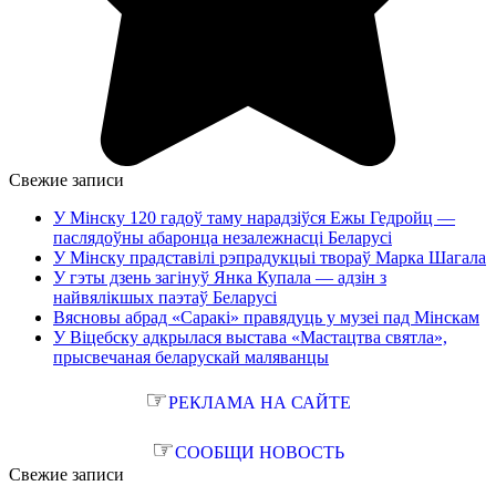
Свежие записи
У Мінску 120 гадоў таму нарадзіўся Ежы Гедройц —
паслядоўны абаронца незалежнасці Беларусі
У Мінску прадставілі рэпрадукцыі твораў Марка Шагала
У гэты дзень загінуў Янка Купала — адзін з
найвялікшых паэтаў Беларусі
Вясновы абрад «Саракі» правядуць у музеі пад Мінскам
У Віцебску адкрылася выстава «Мастацтва святла»,
прысвечаная беларускай маляванцы
☞
РЕКЛАМА НА САЙТЕ
☞
СООБЩИ НОВОСТЬ
Свежие записи