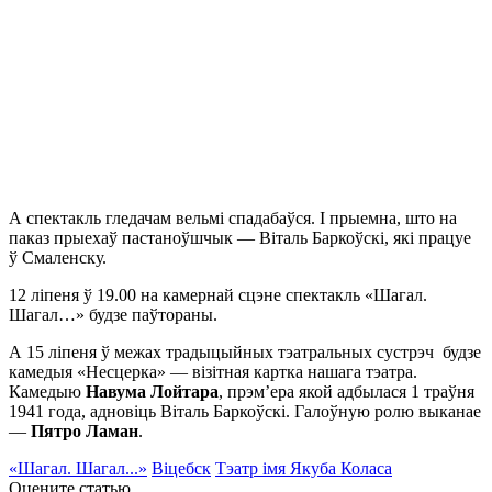
А спектакль гледачам вельмі спадабаўся. І прыемна, што на
паказ прыехаў пастаноўшчык — Віталь Баркоўскі, які працуе
ў Смаленску.
12 ліпеня ў 19.00 на камернай сцэне спектакль «Шагал.
Шагал…» будзе паўтораны.
А 15 ліпеня ў межах традыцыйных тэатральных сустрэч будзе
камедыя «Несцерка» — візітная картка нашага тэатра.
Камедыю
Навума Лойтара
, прэм’ера якой адбылася 1 траўня
1941 года, адновіць Віталь Баркоўскі. Галоўную ролю выканае
—
Пятро Ламан
.
«Шагал. Шагал...»
Віцебск
Тэатр імя Якуба Коласа
Оцените статью