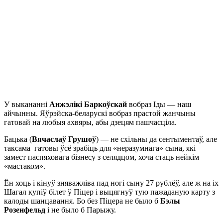
У выкананні
Анжэлікі Баркоўскай
вобраз Іды — наш
айчынны. Яўрэйска-беларускі вобраз прастой жанчыны
гатовай на любыя ахвяры, абы дзецям пашчасціла.
Бацька (
Вячаслаў Грушоў
) — не схільны да сентыментаў, але
таксама гатовы ўсё зрабіць для «неразумнага» сына, які
замест паспяховага бізнесу з селядцом, хоча стаць нейкім
«мастаком».
Ён хоць і кінуў зняважліва пад ногі сыну 27 рублёў, але ж на іх
Шагал купіў білет ў Піцер і выцягнуў тую пажаданую карту з
калоды шанцавання. Бо без Піцера не было б
Бэлы
Розенфельд
і не было б Парыжу.