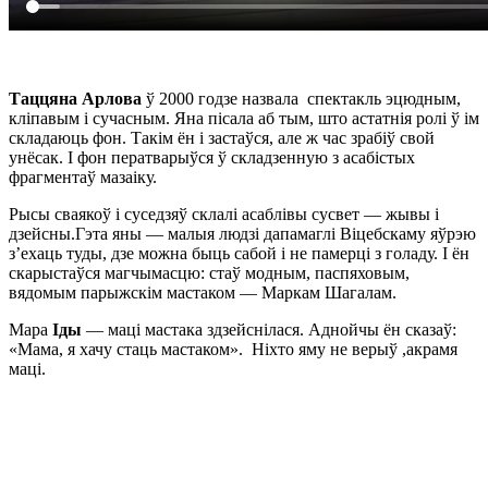
Таццяна Арлова
ў 2000 годзе назвала спектакль эцюдным,
кліпавым і сучасным. Яна пісала аб тым, што астатнія ролі ў ім
складаюць фон. Такім ён і застаўся, але ж час зрабіў свой
унёсак. І фон ператварыўся ў складзенную з асабістых
фрагментаў мазаіку.
Рысы сваякоў і суседзяў склалі асаблівы сусвет — жывы і
дзейсны.Гэта яны — малыя людзі дапамаглі Віцебскаму яўрэю
з’ехаць туды, дзе можна быць сабой і не памерці з голаду. І ён
скарыстаўся магчымасцю: стаў модным, паспяховым,
вядомым парыжскім мастаком — Маркам Шагалам.
Мара
Іды
— маці мастака здзейснілася. Аднойчы ён сказаў:
«Мама, я хачу стаць мастаком». Ніхто яму не верыў ,акрамя
маці.