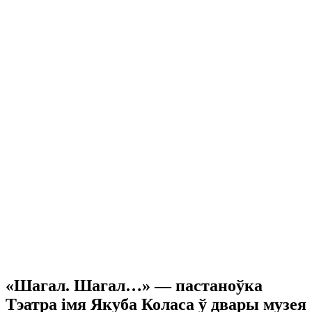
«Шагал. Шагал…» — пастаноўка
Тэатра імя Якуба Коласа ў двары музея