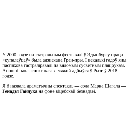
У 2000 годзе на тэатральным фестывалі ў Эдынбургу праца
«купалаўцаў» была адзначана Гран-пры. І некалькі гадоў яны
паспяхова гастраліравалі па вядомым сусветным пляцоўкам.
Апошні паказ спектакля за мяжой адбыўся ў Рызе ў 2018
годзе.
Я б назвала драматычны спектакль — сола Марка Шагала —
Генадзя Гайдука
на фоне віцебскай безнадзеі.