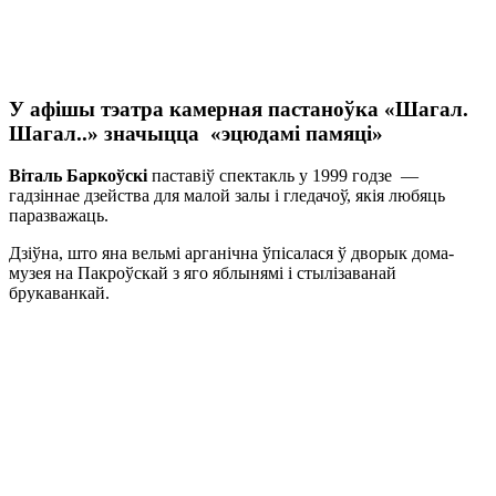
У афішы тэатра камерная пастаноўка «Шагал.
Шагал..» значыцца «эцюдамі памяці»
Віталь Баркоўскі
паставіў спектакль у 1999 годзе —
гадзіннае дзейства для малой залы і гледачоў, якія любяць
паразважаць.
Дзіўна, што яна вельмі арганічна ўпісалася ў дворык дома-
музея на Пакроўскай з яго яблынямі і стылізаванай
брукаванкай.