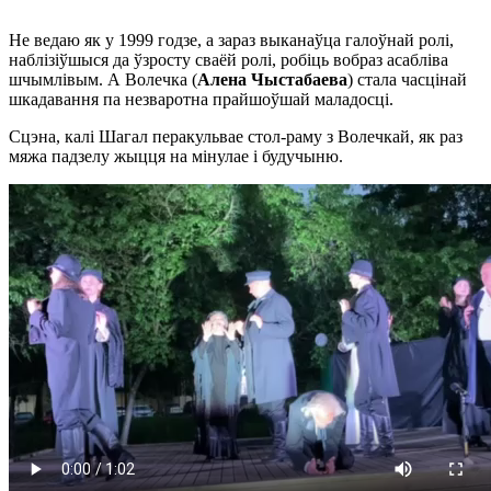
Не ведаю як у 1999 годзе, а зараз выканаўца галоўнай ролі,
наблізіўшыся да ўзросту сваёй ролі, робіць вобраз асабліва
шчымлівым. А Волечка (
Алена Чыстабаева
) стала часцінай
шкадавання па незваротна прайшоўшай маладосці.
Сцэна, калі Шагал перакульвае стол-раму з Волечкай, як раз
мяжа падзелу жыцця на мінулае і будучыню.