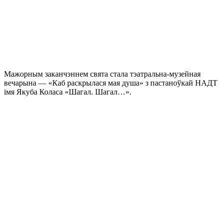
Мажорным заканчэннем свята стала тэатральна-музейная
вечарына — «Каб раскрылася мая душа» з пастаноўкай НАДТ
імя Якуба Коласа «Шагал. Шагал…».