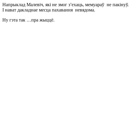
Напрыклад Малевіч, які не змог з’ехаць, мемуараў не пакінуў.
І нават дакладнае месца пахавання невядома.
Ну гэта так …пра жыццё.