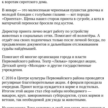
к воротам сиротского дома.
В январе
—
это малюсенькая черненькая пушистая девочка и
молодой блондин с голубыми глазами
—
кот породы
«Ориентал». Щенка нашел сторож приюта в сугробе, а кота в
матерчатой переноске бросили под кустом.
Директор приюта лично ведет работу по устройству
животных в социальных сетях. Помогают ей волонтёры. А
отдаёт она своих подопечных только после личной беседы, по
предъявлению документов и дальнейшим отслеживанием
судьбы найдёнышей.
Помогают ей многие организации города и власти
Первомайского района. Театр «Лялька» проводил акции,
Детский центр «Молодик» и другие государственные
учреждения.
С 2016 в Центре культуры Первомайского района проводятся
регулярные благотворительные акции. 4 февраля проходила
очередная. Приют всегда нуждается в корме и подстилках.
Итогом этой акции стал сбор набора необходимого
—
макарон, круп. замороженных субпродуктов, сухих кормов и
ветоши, так необходимой для ухода за животными.
Из городского Дома культуры в свой дом ушли двое щенков и