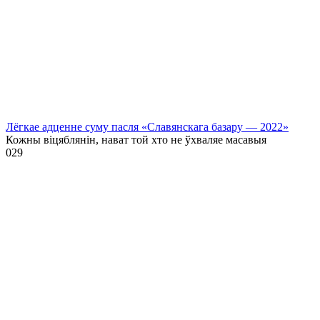
Лёгкае адценне суму пасля «Славянскага базару — 2022»
Кожны віцяблянін, нават той хто не ўхваляе масавыя
0
29