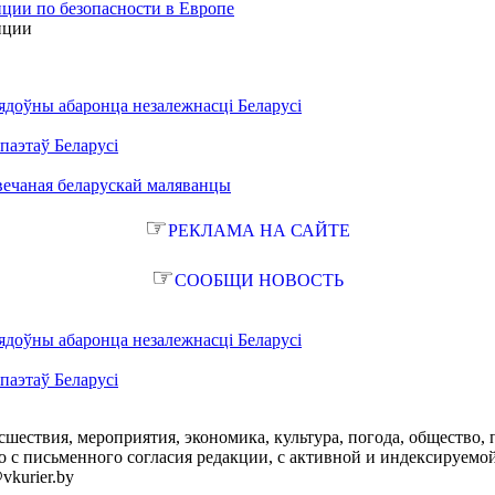
ции по безопасности в Европе
нции
ядоўны абаронца незалежнасці Беларусі
паэтаў Беларусі
вечаная беларускай маляванцы
☞
РЕКЛАМА НА САЙТЕ
☞
СООБЩИ НОВОСТЬ
ядоўны абаронца незалежнасці Беларусі
паэтаў Беларусі
сшествия, мероприятия, экономика, культура, погода, общество, 
с письменного согласия редакции, с активной и индексируемой ги
vkurier.by