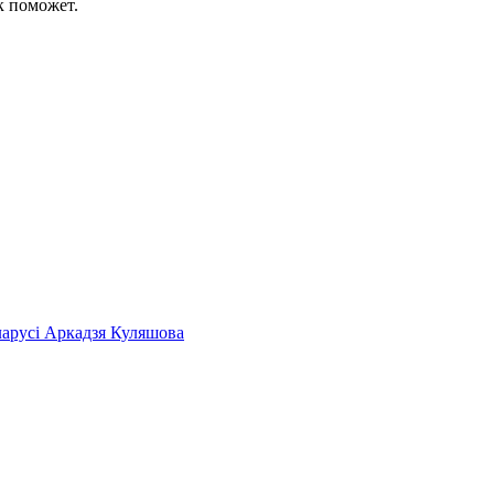
к поможет.
ларусі Аркадзя Куляшова