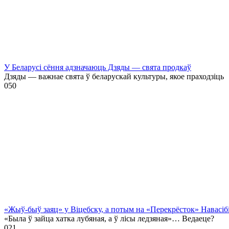
У Беларусі сёння адзначаюць Дзяды — свята продкаў
Дзяды — важнае свята ў беларускай культуры, якое праходзіць
0
50
«Жыў-быў заяц» у Віцебску, а потым на «Перекрёсток» Навасіб
«Была ў зайца хатка лубяная, а ў лісы ледзяная»… Ведаеце?
0
21