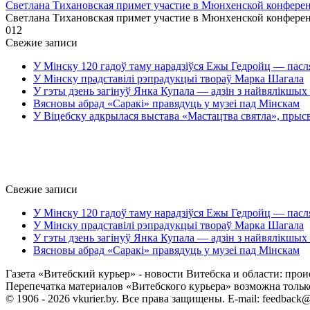
Светлана Тихановская примет участие в Мюнхенской конферен
Светлана Тихановская примет участие в Мюнхенской конфере
0
12
Свежие записи
У Мінску 120 гадоў таму нарадзіўся Ежы Гедройц — пасл
У Мінску прадставілі рэпрадукцыі твораў Марка Шагала
У гэты дзень загінуў Янка Купала — адзін з найвялікшых 
Вясновы абрад «Саракі» правядуць у музеі пад Мінскам
У Віцебску адкрылася выстава «Мастацтва святла», прыс
Свежие записи
У Мінску 120 гадоў таму нарадзіўся Ежы Гедройц — пасл
У Мінску прадставілі рэпрадукцыі твораў Марка Шагала
У гэты дзень загінуў Янка Купала — адзін з найвялікшых 
Вясновы абрад «Саракі» правядуць у музеі пад Мінскам
Газета «Витебский курьер» - новости Витебска и области: прои
Перепечатка материалов «Витебского курьера» возможна только 
© 1906 - 2026 vkurier.by. Все права защищены. E-mail: feedback@