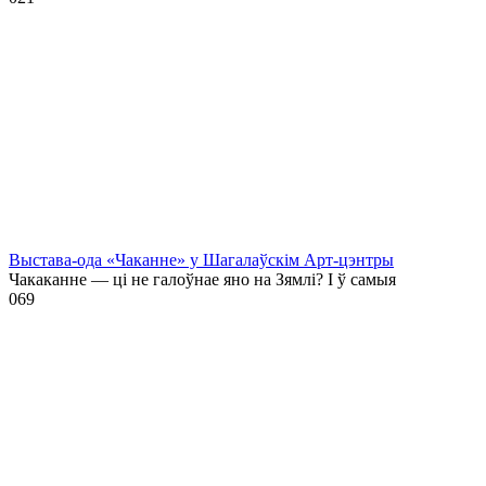
Выстава-ода «Чаканне» у Шагалаўскім Арт-цэнтры
Чакаканне — ці не галоўнае яно на Зямлі? І ў самыя
0
69