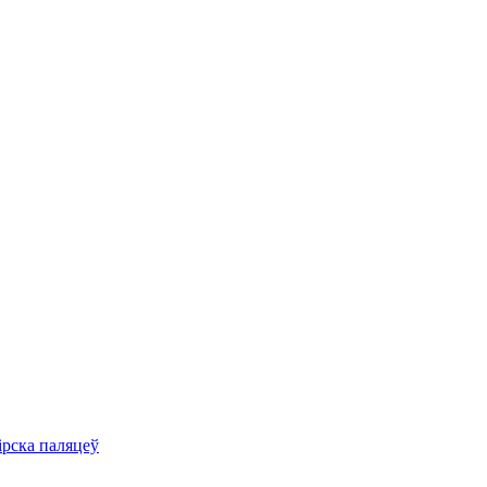
ірска паляцеў