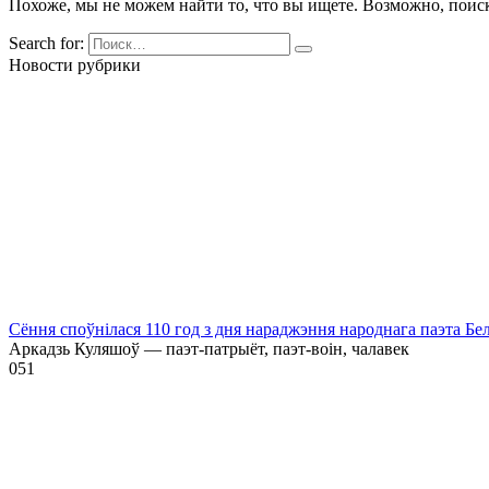
Похоже, мы не можем найти то, что вы ищете. Возможно, поис
Search for:
Новости рубрики
Сёння споўнілася 110 год з дня нараджэння народнага паэта Бе
Аркадзь Куляшоў — паэт-патрыёт, паэт-воін, чалавек
0
51