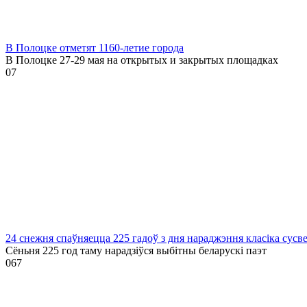
В Полоцке отметят 1160-летие города
В Полоцке 27-29 мая на открытых и закрытых площадках
0
7
24 снежня спаўняецца 225 гадоў з дня нараджэння класіка сусв
Сёньня 225 год таму нарадзіўся выбітны беларускі паэт
0
67