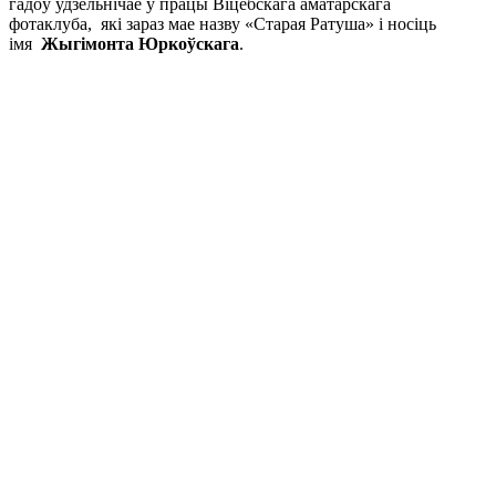
гадоў удзельнічае ў працы Віцебскага аматарскага
фотаклуба, які зараз мае назву «Старая Ратуша» і носіць
імя
Жыгімонта Юркоўскага
.