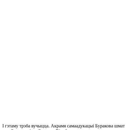
І гэтаму трэба вучыцца. Акрамя самаадукацыі Буракова шмат