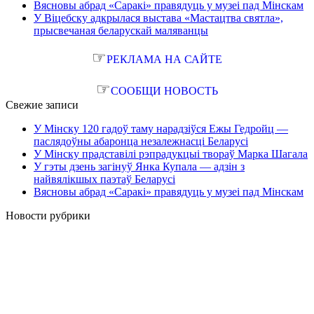
Вясновы абрад «Саракі» правядуць у музеі пад Мінскам
У Віцебску адкрылася выстава «Мастацтва святла»,
прысвечаная беларускай маляванцы
☞
РЕКЛАМА НА САЙТЕ
☞
СООБЩИ НОВОСТЬ
Свежие записи
У Мінску 120 гадоў таму нарадзіўся Ежы Гедройц —
паслядоўны абаронца незалежнасці Беларусі
У Мінску прадставілі рэпрадукцыі твораў Марка Шагала
У гэты дзень загінуў Янка Купала — адзін з
найвялікшых паэтаў Беларусі
Вясновы абрад «Саракі» правядуць у музеі пад Мінскам
Новости рубрики