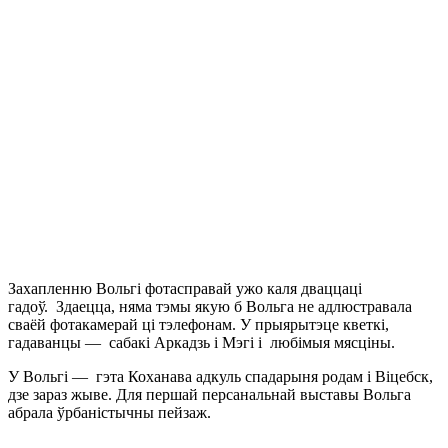
Захапленню Вольгі фотасправай ужо каля дваццаці
гадоў. Здаецца, няма тэмы якую б Вольга не адлюстравала
сваёй фотакамерай ці тэлефонам. У прыярытэце кветкі,
гадаванцы — сабакі Аркадзь і Мэгі і любімыя мясціны.
У Вольгі — гэта Коханава адкуль спадарыня родам і Віцебск,
дзе зараз жыве. Для першай персанальнай выставы Вольга
абрала ўрбаністычны пейзаж.