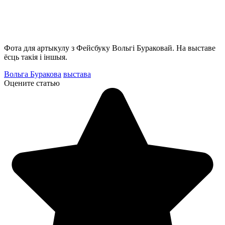
Фота для артыкулу з Фейсбуку Вольгі Бураковай. На выставе
ёсць такія і іншыя.
Вольга Буракова
выстава
Оцените статью