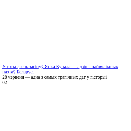
У гэты дзень загінуў Янка Купала — адзін з найвялікшых
паэтаў Беларусі
28 чэрвеня — адна з самых трагічных дат у гісторыі
0
2