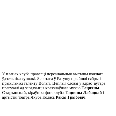
У планах клуба правесці персанальныя выставы кожнага
ўдзельніка суполкі. 8 лютага ў Ратушу прыйшлі сябры і
прыхільнікі таленту Вольгі. Цёплыя словы ў адрас аўтара
прагучалі ад загадчыцы краязнаўчага музею
Таццяны
Старынска
й, кіраўніка фотаклуба
Таццяны Лабацкай
і
артысткі тэатра Якуба Коласа
Раісы Грыбовіч
.