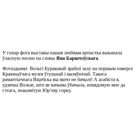
У гонар фота выставы нашая любімая артыстка выканала
ўласную песню на словы
Яна Баршчэўскага
.
Фотаздымкі Вольгі Бураковай зрабілі залу на першым паверсе
Краязнаўчага музея ўтульнай і маляўнічай. Такога
рамантычнага Віцебска вы яшчэ не бачылі! А асабіста я,
удзячна Вользе, што яе вачыма ўбачыла, невядомую мне да
гэтага, знакамітую Юр’еву горку.