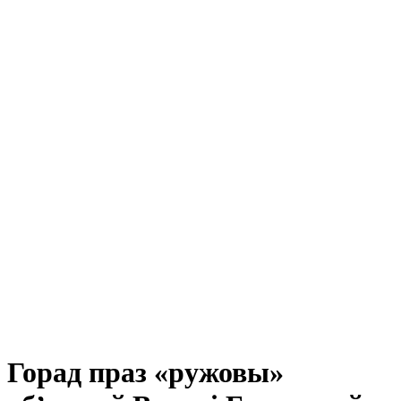
Горад праз «ружовы»