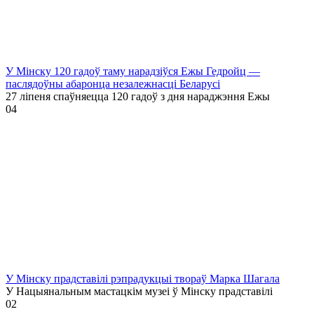
У Мінску 120 гадоў таму нарадзіўся Ежы Гедройц —
паслядоўны абаронца незалежнасці Беларусі
27 ліпеня спаўняецца 120 гадоў з дня нараджэння Ежы
0
4
У Мінску прадставілі рэпрадукцыі твораў Марка Шагала
У Нацыянальным мастацкім музеі ў Мінску прадставілі
0
2