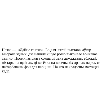
Назва — «Дайце святло». Бо для гэтай выставы аўтар
выбрала здымкі дзе найвялікшую ролю выконвае вонкавае
святло. Промні зыркага сонца ці цень дажджавых аблокаў,
ліхтары на вуліцах, ці вясёлка на восеньскіх дрэвах парка, як
пафарбаваны фон для карціны. На яго накладзены мастацкі
кадр.