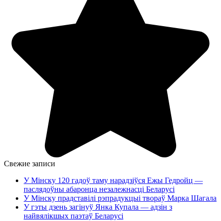
Свежие записи
У Мінску 120 гадоў таму нарадзіўся Ежы Гедройц —
паслядоўны абаронца незалежнасці Беларусі
У Мінску прадставілі рэпрадукцыі твораў Марка Шагала
У гэты дзень загінуў Янка Купала — адзін з
найвялікшых паэтаў Беларусі