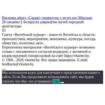
Вясновы абрад «Саракі» правядуць у музеі пад Мінскам
28 сакавіка ў Беларускі дзяржаўны музей народнай
архітэктуры
0
3
Газета «Витебский курьер» - новости Витебска и области:
происшествия, мероприятия, экономика, культура, погода,
общество, политика, авто.
Перепечатка материалов «Витебского курьера» возможна
только с письменного согласия редакции, с активной и
индексируемой гиперссылкой на сайт https://vkurier.by.
© 1906 - 2026 vkurier.by. Все права защищены. E-mail:
feedback@vkurier.by
Мы используем куки для наилучшего представления нашего
сайта. Если Вы продолжите использовать сайт, мы будем
считать что Вас это устраивает.
Ok