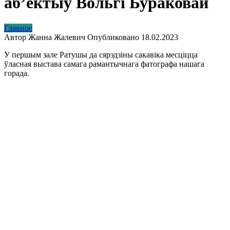
аб’ектыў Вольгі Бураковай
Главное
Автор
Жанна Жалевич
Опубликовано
18.02.2023
У першым зале Ратушы да сярэдзіны сакавіка месціцца
ўласная выстава самага рамантычнага фатографа нашага
горада.