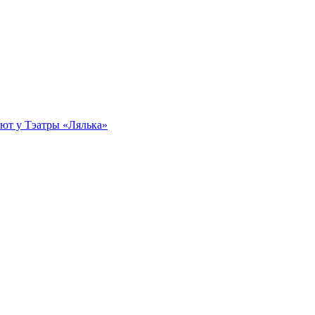
эбют у Тэатры «Лялька»