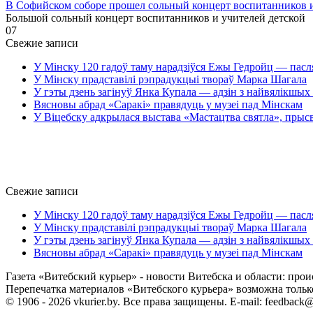
В Софийском соборе прошел сольный концерт воспитанников
Большой сольный концерт воспитанников и учителей детской
0
7
Свежие записи
У Мінску 120 гадоў таму нарадзіўся Ежы Гедройц — пасл
У Мінску прадставілі рэпрадукцыі твораў Марка Шагала
У гэты дзень загінуў Янка Купала — адзін з найвялікшых 
Вясновы абрад «Саракі» правядуць у музеі пад Мінскам
У Віцебску адкрылася выстава «Мастацтва святла», прыс
Свежие записи
У Мінску 120 гадоў таму нарадзіўся Ежы Гедройц — пасл
У Мінску прадставілі рэпрадукцыі твораў Марка Шагала
У гэты дзень загінуў Янка Купала — адзін з найвялікшых 
Вясновы абрад «Саракі» правядуць у музеі пад Мінскам
Газета «Витебский курьер» - новости Витебска и области: прои
Перепечатка материалов «Витебского курьера» возможна только 
© 1906 - 2026 vkurier.by. Все права защищены. E-mail: feedback@