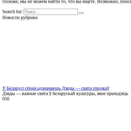
Похоже, мы не можем найти то, что вы ищете. Возможно, поис
Search for:
Новости рубрики
У Беларусі сёння адзначаюць Дзяды — свята продкаў
Дзяды — важнае свята ў беларускай культуры, якое праходзіць
0
50