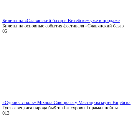
Билеты на «Славянский базар в Витебске» уже в продаже
Билеты на основные события фестиваля «Славянский базар
0
5
«Суровы стыль» Міхаіла Савіцкага ў Мастацкім музеі Віцебска
Густ савецкага народа быў такі ж суровы і прамалінейны.
0
13