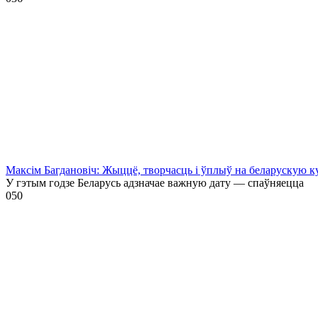
Максім Багдановіч: Жыццё, творчасць і ўплыў на беларускую к
У гэтым годзе Беларусь адзначае важную дату — спаўняецца
0
50