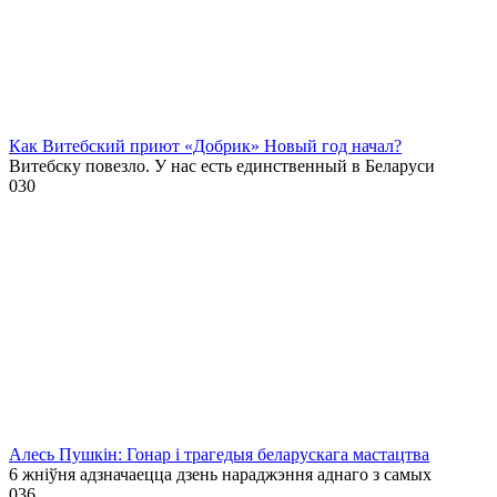
Как Витебский приют «Добрик» Новый год начал?
Витебску повезло. У нас есть единственный в Беларуси
0
30
Алесь Пушкін: Гонар і трагедыя беларускага мастацтва
6 жніўня адзначаецца дзень нараджэння аднаго з самых
0
36