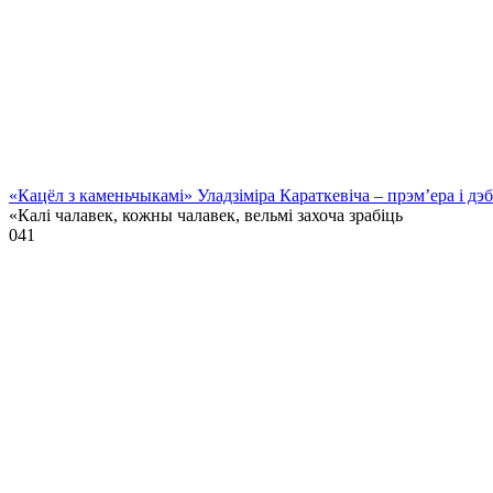
«Кацёл з каменьчыкамі» Уладзіміра Караткевіча – прэм’ера і д
«Калі чалавек, кожны чалавек, вельмі захоча зрабіць
0
41