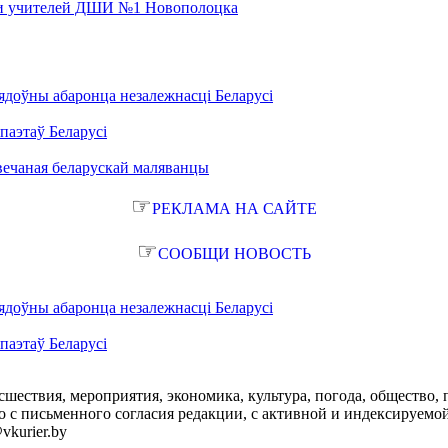
 и учителей ДШИ №1 Новополоцка
ядоўны абаронца незалежнасці Беларусі
паэтаў Беларусі
вечаная беларускай маляванцы
☞
РЕКЛАМА НА САЙТЕ
☞
СООБЩИ НОВОСТЬ
ядоўны абаронца незалежнасці Беларусі
паэтаў Беларусі
сшествия, мероприятия, экономика, культура, погода, общество, 
с письменного согласия редакции, с активной и индексируемой ги
vkurier.by