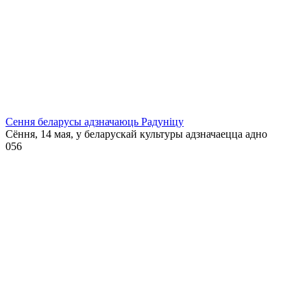
Сення беларусы адзначаюць Радуніцу
Сёння, 14 мая, у беларускай культуры адзначаецца адно
0
56