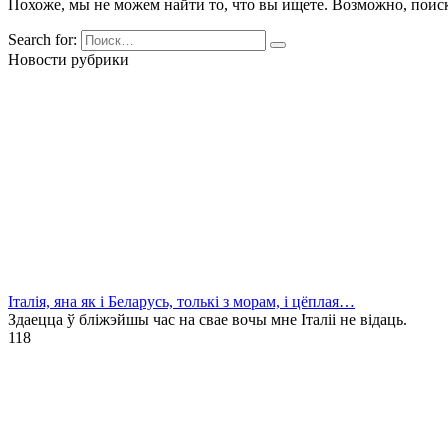
Похоже, мы не можем найти то, что вы ищете. Возможно, поис
Search for:
Новости рубрики
Італія, яна як і Беларусь, толькі з морам, і цёплая…
Здаецца ў бліжэйшы час на свае вочы мне Італіі не відаць.
1
18