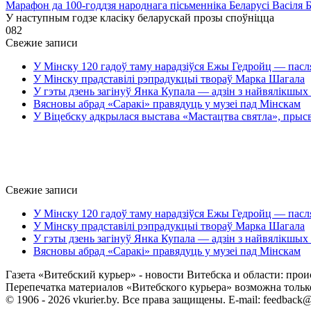
Марафон да 100-годдзя народнага пісьменніка Беларусі Васіля 
У наступным годзе класіку беларускай прозы споўніцца
0
82
Свежие записи
У Мінску 120 гадоў таму нарадзіўся Ежы Гедройц — пасл
У Мінску прадставілі рэпрадукцыі твораў Марка Шагала
У гэты дзень загінуў Янка Купала — адзін з найвялікшых 
Вясновы абрад «Саракі» правядуць у музеі пад Мінскам
У Віцебску адкрылася выстава «Мастацтва святла», прыс
Свежие записи
У Мінску 120 гадоў таму нарадзіўся Ежы Гедройц — пасл
У Мінску прадставілі рэпрадукцыі твораў Марка Шагала
У гэты дзень загінуў Янка Купала — адзін з найвялікшых 
Вясновы абрад «Саракі» правядуць у музеі пад Мінскам
Газета «Витебский курьер» - новости Витебска и области: прои
Перепечатка материалов «Витебского курьера» возможна только 
© 1906 - 2026 vkurier.by. Все права защищены. E-mail: feedback@