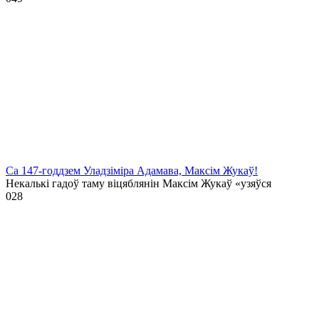
Са 147-годдзем Уладзіміра Адамава, Максім Жукаў!
Некалькі гадоў таму віцяблянін Максім Жукаў «узяўся
0
28