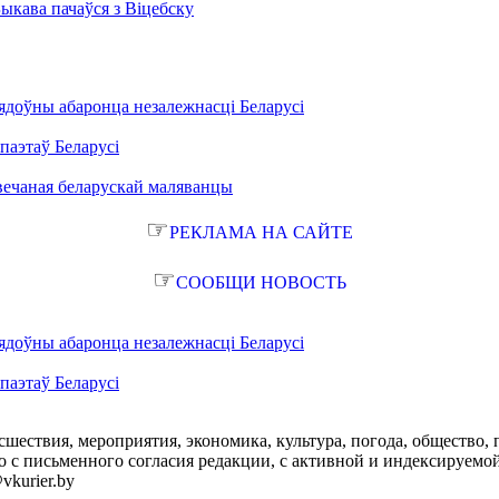
Быкава пачаўся з Віцебску
ядоўны абаронца незалежнасці Беларусі
паэтаў Беларусі
вечаная беларускай маляванцы
☞
РЕКЛАМА НА САЙТЕ
☞
СООБЩИ НОВОСТЬ
ядоўны абаронца незалежнасці Беларусі
паэтаў Беларусі
сшествия, мероприятия, экономика, культура, погода, общество, 
с письменного согласия редакции, с активной и индексируемой ги
vkurier.by