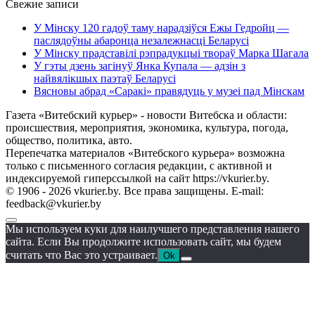
Свежие записи
У Мінску 120 гадоў таму нарадзіўся Ежы Гедройц —
паслядоўны абаронца незалежнасці Беларусі
У Мінску прадставілі рэпрадукцыі твораў Марка Шагала
У гэты дзень загінуў Янка Купала — адзін з
найвялікшых паэтаў Беларусі
Вясновы абрад «Саракі» правядуць у музеі пад Мінскам
Газета «Витебский курьер» - новости Витебска и области:
происшествия, мероприятия, экономика, культура, погода,
общество, политика, авто.
Перепечатка материалов «Витебского курьера» возможна
только с письменного согласия редакции, с активной и
индексируемой гиперссылкой на сайт https://vkurier.by.
© 1906 - 2026 vkurier.by. Все права защищены. E-mail:
feedback@vkurier.by
Мы используем куки для наилучшего представления нашего
сайта. Если Вы продолжите использовать сайт, мы будем
считать что Вас это устраивает.
Ok