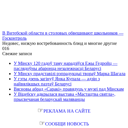
В Витебской области в столовых обвешивают школьников —
Госконтроль
Недовес, низкую востребованность блюд и многие другие
0
16
Свежие записи
У Мінску 120 гадоў таму нарадзіўся Ежы Гедройц —
паслядоўны абаронца незалежнасці Беларусі
У Мінску прадставілі рэпрадукцыі твораў Марка Шагала
У гэты дзень загінуў Янка Купала — адзін з
найвялікшых паэтаў Беларусі
Вясновы абрад «Саракі» правядуць у музеі пад Мінскам
У Віцебску адкрылася выстава «Мастацтва святла»,
прысвечаная беларускай маляванцы
☞
РЕКЛАМА НА САЙТЕ
☞
СООБЩИ НОВОСТЬ