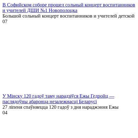
В Софийском соборе прошел сольный концерт воспитанников
и учителей ДШИ №1 Новополоцка
Большой сольный концерт воспитанников и учителей детской
0
7
У Мінску 120 гадоў таму нарадзіўся Ежы Гедройц —
паслядоўны абаронца незалежнасці Беларусі
27 ліпеня спаўняецца 120 гадоў з дня нараджэння Ежы
0
4