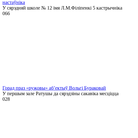
настаўніка
У сярэдняй школе № 12 імя Л.М.Філіпенкі 5 кастрычніка
0
66
Горад праз «ружовы» аб’ектыў Вольгі Бураковай
У першым зале Ратушы да сярэдзіны сакавіка месціцца
0
28