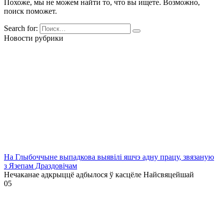
Похоже, мы не можем найти то, что вы ищете. Возможно,
поиск поможет.
Search for:
Новости рубрики
На Глыбоччыне выпадкова выявілі яшчэ адну працу, звязаную
з Язепам Драздовічам
Нечаканае адкрыццё адбылося ў касцёле Найсвяцейшай
0
5