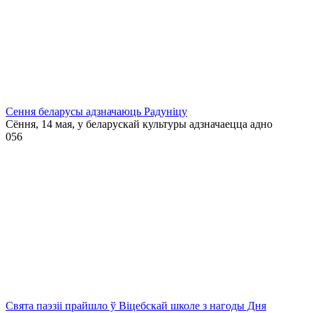
Сення беларусы адзначаюць Радуніцу
Сёння, 14 мая, у беларускай культуры адзначаецца адно
0
56
Свята паэзіі прайшло ў Віцебскай школе з нагоды Дня