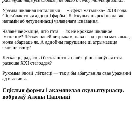
растлумачыць усё словамі, не было б сэнсу танчыць гэта»
.
Уразіла шкляная інсталяцыя — «Эфект матылька» 2018 года.
Сіне-блакітныя адценні фарбы і бліскучыя пырскі шкла, як
напамін аб летуценнасці чалавечага існавання.
Чалавечае жыццё, што гэта — як не крохкае шкляное
імгненне? Лёгкая павей ветрыкам, нават і ад крыла матылька,
можа абарваць яе. А аднойчы парушанае ці атрымаецца
склеіць ізноў?
Легкасць, радасць і бесклапотны палёт ці не галоўная гэта
раскоша ХХI стагоддзя?
Рухомыя ілюзіі лёгкасці — так я бы абагульніла свае ўражанні
ад выставы.
Сціслыя формы і акамянелая скульптурнасць
вобразаў Алены Паплыкі