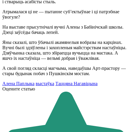
і стварыць асабісты стыль.
Атрымалася ці не — пытанне суб’ектыўнае і ці патрэбнае
ўвогуле?
На выставе прысутнічалі вучні Алены з Бабінічскай школы.
Дзеці заўсёды бачаць лепей.
Яны сказалі, што ўбачылі акамянелыя вобразы на карцінах.
Вучні былі здзіўлены і захопленыя майстэрствам настаўніцы.
Дзяўчынка сказала, што збіраецца вучыцца на мастака. А
яшчэ іх настаўніца — вельмі добрая і ўважлівая.
А свой погляд скласці магчыма, наведаўшы Арт-прастору —
стары будынак побач з Пушкінскім мостам.
Алена Паплыка
выстаўка
Таццяна Нагавіцына
Оцените статью