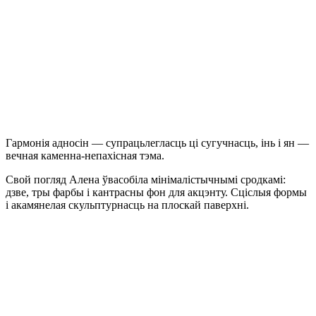
Гармонія адносін — супрацьлегласць ці сугучнасць, інь і ян —
вечная каменна-непахісная тэма.
Свой погляд Алена ўвасобіла мінімалістычнымі сродкамі:
дзве, тры фарбы і кантрасны фон для акцэнту. Сціслыя формы
і акамянелая скульптурнасць на плоскай паверхні.