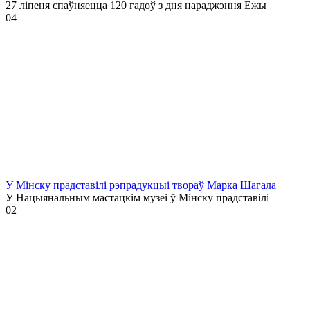
27 ліпеня спаўняецца 120 гадоў з дня нараджэння Ежы
0
4
У Мінску прадставілі рэпрадукцыі твораў Марка Шагала
У Нацыянальным мастацкім музеі ў Мінску прадставілі
0
2