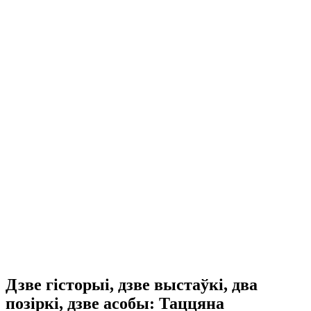
Дзве гісторыі, дзве выстаўкі, два
позіркі, дзве асобы: Таццяна