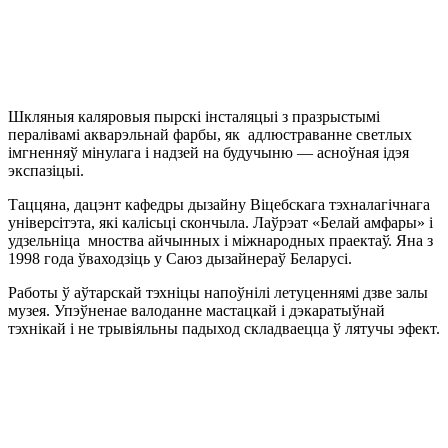
Шкляныя каляровыя пырскі інсталяцыі з празрыстымі
пералівамі акварэльнай фарбы, як адлюстраванне светлых
імгненняў мінулага і надзей на будучыню — асноўная ідэя
экспазіцыі.
Таццяна, дацэнт кафедры дызайну Віцебскага тэхналагічнага
універсітэта, які калісьці скончыла. Лаўрэат «Белай амфары» і
удзельніца мноства айчынных і міжнародных праектаў. Яна з
1998 года ўваходзіць у Саюз дызайнераў Беларусі.
Работы ў аўтарскай тэхніцы напоўнілі летуценнямі дзве залы
музея. Упэўненае валоданне мастацкай і дэкаратыўнай
тэхнікай і не трывіяльны падыход складваецца ў лятучы эфект.