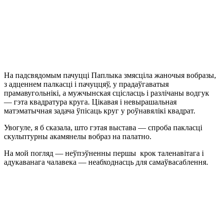
На падсвядомым пачуцці Паплыка змясціла жаночыя вобразы,
з адценнем палкасці і пачуццяў, у прадаўгаватыя
прамавугольнікі, а мужчынская сцісласць і разлічаны водгук
— гэта квадратура круга. Цікавая і невырашальная
матэматычная задача ўпісаць круг у роўнавялікі квадрат.
Увогуле, я б сказала, што гэтая выстава — спроба пакласці
скульптурны акамянелы вобраз на палатно.
На мой погляд — неўпэўненны першы крок таленавітага і
адукаванага чалавека — неабходнасць для самаўвасаблення.