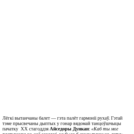
Лёгкі вытанчаны балет — гэта палёт гармоніі рухаў. Гэтай
тэме прысвечаны дыптых у гонар вядомай танцоўшчыцы
пачатку ХХ стагоддзя
Айседоры Дункан
:
«Каб ты мог