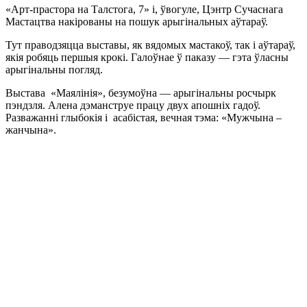
«Арт-прастора на Талстога, 7» і, ўвогуле, Цэнтр Сучаснага
Мастацтва накірованы на пошук арыгінальных аўтараў.
Тут праводзяцца выставы, як вядомых мастакоў, так і аўтараў,
якія робяць першыя крокі. Галоўнае ў паказу — гэта ўласны
арыгінальны погляд.
Выстава «Маялінія», безумоўна — арыгінальны росчырк
пэндзля. Алена дэманструе працу двух апошніх гадоў.
Разважанні глыбокія і асабістая, вечная тэма: «Мужчына –
жанчына».