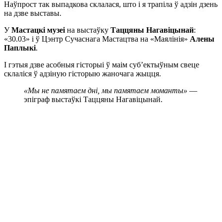
Наўпрост так выпадкова склалася, што і я трапіла ў адзін дзень
на дзве выставы.
У
Мастацкі музеі
на выстаўку
Таццяны Нагавіцынай
:
«30.03» і ў Цэнтр Сучаснага Мастацтва на «Маялінія»
Алены
Паплыкі
.
І гэтыя дзве асобныя гісторыі ў маім суб’ектыўным свеце
склаліся ў адзіную гісторыю жаночага жыцця.
«Мы не памятаем дні, мы памятаем моманты»
—
эпіграф выстаўкі Таццяны Нагавіцынай.