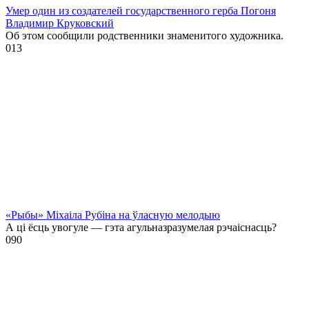
Умер один из создателей государственного герба Погоня
Владимир Круковский
Об этом сообщили родственники знаменитого художника.
0
13
«Рыбы» Міхаіла Рубіна на ўласную мелодыю
А ці ёсць увогуле — гэта агульназразумелая рэчаіснасць?
0
90