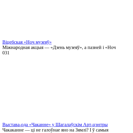
Віцебская «Ноч музеяў»
Міжнародная акцыя — «Дзень музеяў», а пазней і «Ноч
0
31
Выстава-ода «Чаканне» у Шагалаўскім Арт-цэнтры
Чакаканне — ці не галоўнае яно на Зямлі? І ў самыя