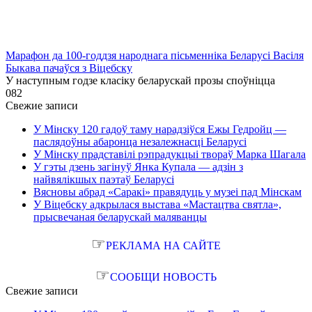
Марафон да 100-годдзя народнага пісьменніка Беларусі Васіля
Быкава пачаўся з Віцебску
У наступным годзе класіку беларускай прозы споўніцца
0
82
Свежие записи
У Мінску 120 гадоў таму нарадзіўся Ежы Гедройц —
паслядоўны абаронца незалежнасці Беларусі
У Мінску прадставілі рэпрадукцыі твораў Марка Шагала
У гэты дзень загінуў Янка Купала — адзін з
найвялікшых паэтаў Беларусі
Вясновы абрад «Саракі» правядуць у музеі пад Мінскам
У Віцебску адкрылася выстава «Мастацтва святла»,
прысвечаная беларускай маляванцы
☞
РЕКЛАМА НА САЙТЕ
☞
СООБЩИ НОВОСТЬ
Свежие записи