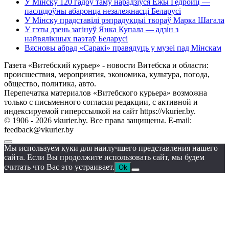
У Мінску 120 гадоў таму нарадзіўся Ежы Гедройц —
паслядоўны абаронца незалежнасці Беларусі
У Мінску прадставілі рэпрадукцыі твораў Марка Шагала
У гэты дзень загінуў Янка Купала — адзін з
найвялікшых паэтаў Беларусі
Вясновы абрад «Саракі» правядуць у музеі пад Мінскам
Газета «Витебский курьер» - новости Витебска и области:
происшествия, мероприятия, экономика, культура, погода,
общество, политика, авто.
Перепечатка материалов «Витебского курьера» возможна
только с письменного согласия редакции, с активной и
индексируемой гиперссылкой на сайт https://vkurier.by.
© 1906 - 2026 vkurier.by. Все права защищены. E-mail:
feedback@vkurier.by
Мы используем куки для наилучшего представления нашего
сайта. Если Вы продолжите использовать сайт, мы будем
считать что Вас это устраивает.
Ok