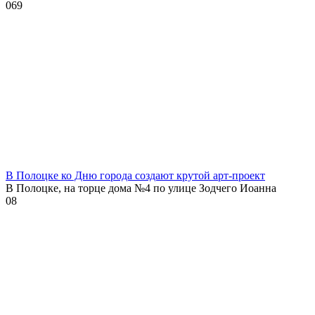
0
69
В Полоцке ко Дню города создают крутой арт-проект
В Полоцке, на торце дома №4 по улице Зодчего Иоанна
0
8