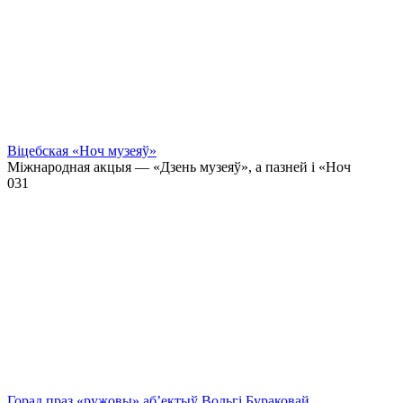
Віцебская «Ноч музеяў»
Міжнародная акцыя — «Дзень музеяў», а пазней і «Ноч
0
31
Горад праз «ружовы» аб’ектыў Вольгі Бураковай