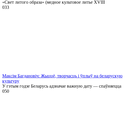
«Свет литого образа» (медное культовое литье XVIII
0
33
Максім Багдановіч: Жыццё, творчасць і ўплыў на беларускую
культуру
У гэтым годзе Беларусь адзначае важную дату — спаўняецца
0
50