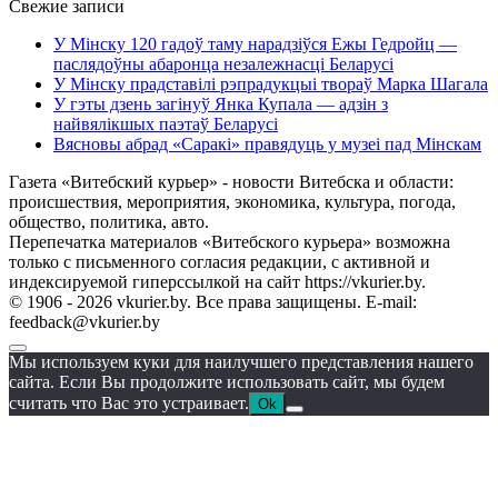
Свежие записи
У Мінску 120 гадоў таму нарадзіўся Ежы Гедройц —
паслядоўны абаронца незалежнасці Беларусі
У Мінску прадставілі рэпрадукцыі твораў Марка Шагала
У гэты дзень загінуў Янка Купала — адзін з
найвялікшых паэтаў Беларусі
Вясновы абрад «Саракі» правядуць у музеі пад Мінскам
Газета «Витебский курьер» - новости Витебска и области:
происшествия, мероприятия, экономика, культура, погода,
общество, политика, авто.
Перепечатка материалов «Витебского курьера» возможна
только с письменного согласия редакции, с активной и
индексируемой гиперссылкой на сайт https://vkurier.by.
© 1906 - 2026 vkurier.by. Все права защищены. E-mail:
feedback@vkurier.by
Мы используем куки для наилучшего представления нашего
сайта. Если Вы продолжите использовать сайт, мы будем
считать что Вас это устраивает.
Ok