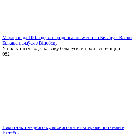
Марафон да 100-годдзя народнага пісьменніка Беларусі Васіля
Быкава пачаўся з Віцебску
У наступным годзе класіку беларускай прозы споўніцца
0
82
Памятники медного культового литья впервые привезли в
Витебск