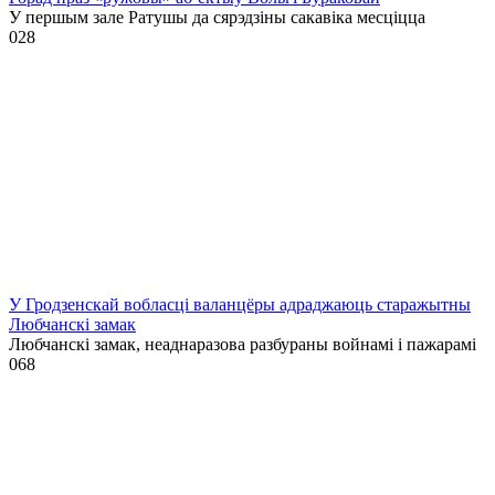
У першым зале Ратушы да сярэдзіны сакавіка месціцца
0
28
У Гродзенскай вобласці валанцёры адраджаюць старажытны
Любчанскі замак
Любчанскі замак, неаднаразова разбураны войнамі і пажарамі
0
68