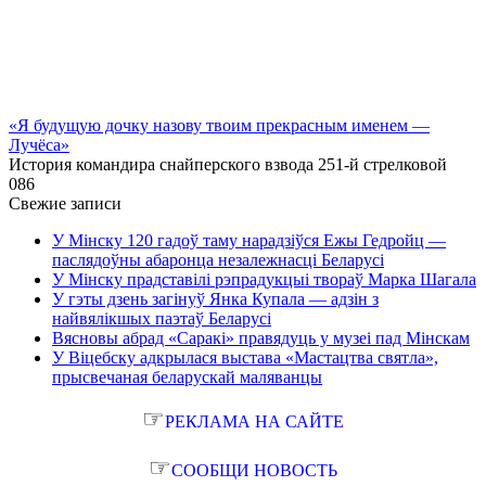
«Я будущую дочку назову твоим прекрасным именем —
Лучёса»
История командира снайперского взвода 251-й стрелковой
0
86
Свежие записи
У Мінску 120 гадоў таму нарадзіўся Ежы Гедройц —
паслядоўны абаронца незалежнасці Беларусі
У Мінску прадставілі рэпрадукцыі твораў Марка Шагала
У гэты дзень загінуў Янка Купала — адзін з
найвялікшых паэтаў Беларусі
Вясновы абрад «Саракі» правядуць у музеі пад Мінскам
У Віцебску адкрылася выстава «Мастацтва святла»,
прысвечаная беларускай маляванцы
☞
РЕКЛАМА НА САЙТЕ
☞
СООБЩИ НОВОСТЬ