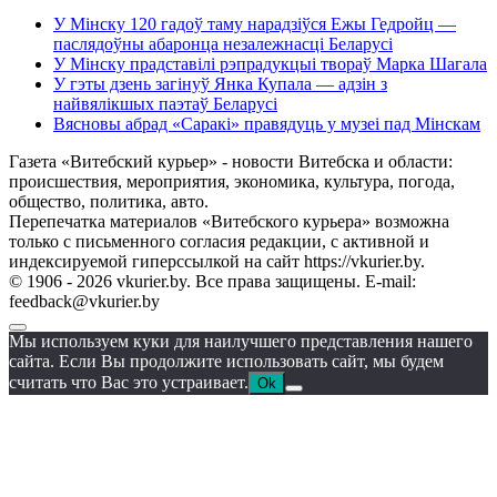
У Мінску 120 гадоў таму нарадзіўся Ежы Гедройц —
паслядоўны абаронца незалежнасці Беларусі
У Мінску прадставілі рэпрадукцыі твораў Марка Шагала
У гэты дзень загінуў Янка Купала — адзін з
найвялікшых паэтаў Беларусі
Вясновы абрад «Саракі» правядуць у музеі пад Мінскам
Газета «Витебский курьер» - новости Витебска и области:
происшествия, мероприятия, экономика, культура, погода,
общество, политика, авто.
Перепечатка материалов «Витебского курьера» возможна
только с письменного согласия редакции, с активной и
индексируемой гиперссылкой на сайт https://vkurier.by.
© 1906 - 2026 vkurier.by. Все права защищены. E-mail:
feedback@vkurier.by
Мы используем куки для наилучшего представления нашего
сайта. Если Вы продолжите использовать сайт, мы будем
считать что Вас это устраивает.
Ok