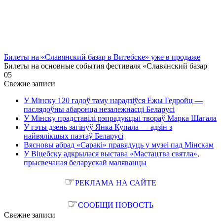
Билеты на «Славянский базар в Витебске» уже в продаже
Билеты на основные события фестиваля «Славянский базар
0
5
Свежие записи
У Мінску 120 гадоў таму нарадзіўся Ежы Гедройц —
паслядоўны абаронца незалежнасці Беларусі
У Мінску прадставілі рэпрадукцыі твораў Марка Шагала
У гэты дзень загінуў Янка Купала — адзін з
найвялікшых паэтаў Беларусі
Вясновы абрад «Саракі» правядуць у музеі пад Мінскам
У Віцебску адкрылася выстава «Мастацтва святла»,
прысвечаная беларускай маляванцы
☞
РЕКЛАМА НА САЙТЕ
☞
СООБЩИ НОВОСТЬ
Свежие записи