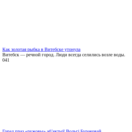
Как золотая рыбка в Витебске утонула
Витебск — речной город. Люди всегда селились возле воды.
0
41
Горад праз «ружовы» аб’ектыў Вольгі Бураковай