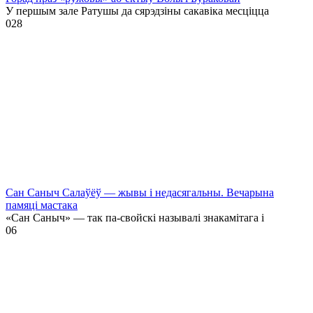
У першым зале Ратушы да сярэдзіны сакавіка месціцца
0
28
Сан Саныч Салаўёў — жывы і недасягальны. Вечарына
памяці мастака
«Сан Саныч» — так па-свойскі называлі знакамітага і
0
6