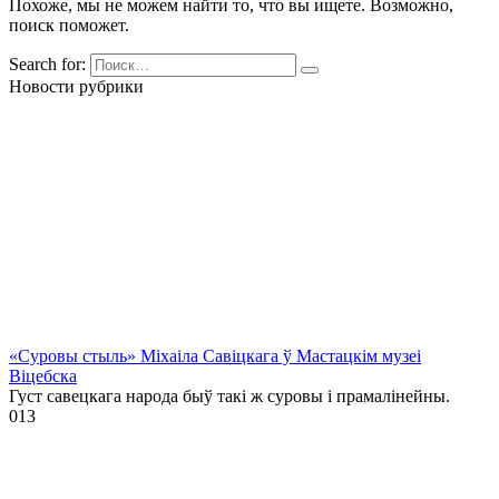
Похоже, мы не можем найти то, что вы ищете. Возможно,
поиск поможет.
Search for:
Новости рубрики
«Суровы стыль» Міхаіла Савіцкага ў Мастацкім музеі
Віцебска
Густ савецкага народа быў такі ж суровы і прамалінейны.
0
13