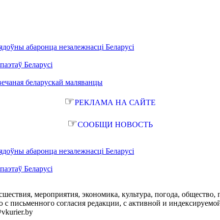
ядоўны абаронца незалежнасці Беларусі
паэтаў Беларусі
вечаная беларускай маляванцы
☞
РЕКЛАМА НА САЙТЕ
☞
СООБЩИ НОВОСТЬ
ядоўны абаронца незалежнасці Беларусі
паэтаў Беларусі
сшествия, мероприятия, экономика, культура, погода, общество, 
с письменного согласия редакции, с активной и индексируемой ги
vkurier.by