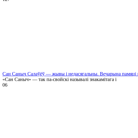
Сан Саныч Салаўёў — жывы і недасягальны. Вечарына памяці 
«Сан Саныч» — так па-свойскі называлі знакамітага і
0
6