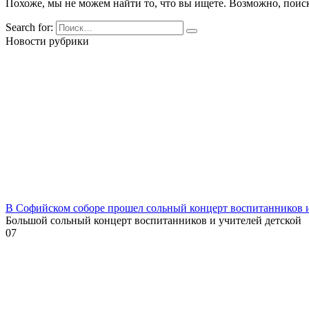
Похоже, мы не можем найти то, что вы ищете. Возможно, поис
Search for:
Новости рубрики
В Софийском соборе прошел сольный концерт воспитанников
Большой сольный концерт воспитанников и учителей детской
0
7