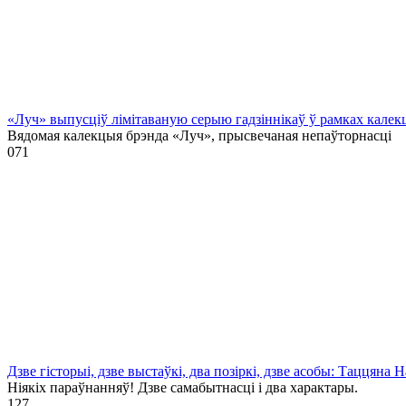
«Луч» выпусціў лiмiтаваную серыю гадзіннікаў ў рамках кале
Вядомая калекцыя брэнда «Луч», прысвечаная непаўторнасці
0
71
Дзве гісторыі, дзве выстаўкі, два позіркі, дзве асобы: Таццяна
Ніякіх параўнанняў! Дзве самабытнасці і два характары.
1
27