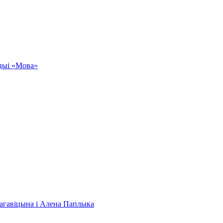
кцыі «Мова»
 Нагавіцына і Алена Паплыка