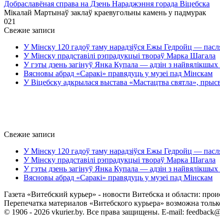
Добраславёная справа на Дзень Нараджэння горада Віцебска
Мікалай Мартынаў заклаў краевугольны камень у падмурак
0
21
Свежие записи
У Мінску 120 гадоў таму нарадзіўся Ежы Гедройц — пасл
У Мінску прадставілі рэпрадукцыі твораў Марка Шагала
У гэты дзень загінуў Янка Купала — адзін з найвялікшых 
Вясновы абрад «Саракі» правядуць у музеі пад Мінскам
У Віцебску адкрылася выстава «Мастацтва святла», прыс
Свежие записи
У Мінску 120 гадоў таму нарадзіўся Ежы Гедройц — пасл
У Мінску прадставілі рэпрадукцыі твораў Марка Шагала
У гэты дзень загінуў Янка Купала — адзін з найвялікшых 
Вясновы абрад «Саракі» правядуць у музеі пад Мінскам
Газета «Витебский курьер» - новости Витебска и области: прои
Перепечатка материалов «Витебского курьера» возможна только 
© 1906 - 2026 vkurier.by. Все права защищены. E-mail: feedback@