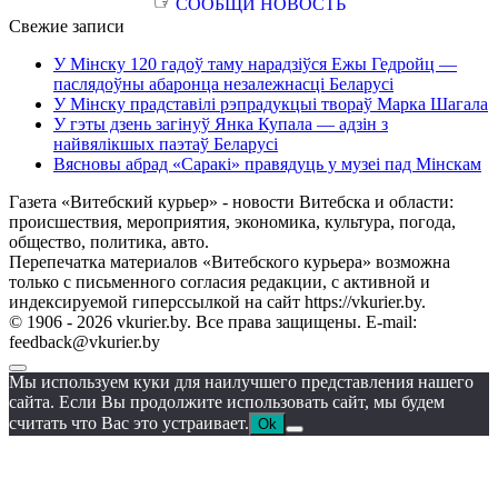
☞
СООБЩИ НОВОСТЬ
Свежие записи
У Мінску 120 гадоў таму нарадзіўся Ежы Гедройц —
паслядоўны абаронца незалежнасці Беларусі
У Мінску прадставілі рэпрадукцыі твораў Марка Шагала
У гэты дзень загінуў Янка Купала — адзін з
найвялікшых паэтаў Беларусі
Вясновы абрад «Саракі» правядуць у музеі пад Мінскам
Газета «Витебский курьер» - новости Витебска и области:
происшествия, мероприятия, экономика, культура, погода,
общество, политика, авто.
Перепечатка материалов «Витебского курьера» возможна
только с письменного согласия редакции, с активной и
индексируемой гиперссылкой на сайт https://vkurier.by.
© 1906 - 2026 vkurier.by. Все права защищены. E-mail:
feedback@vkurier.by
Мы используем куки для наилучшего представления нашего
сайта. Если Вы продолжите использовать сайт, мы будем
считать что Вас это устраивает.
Ok