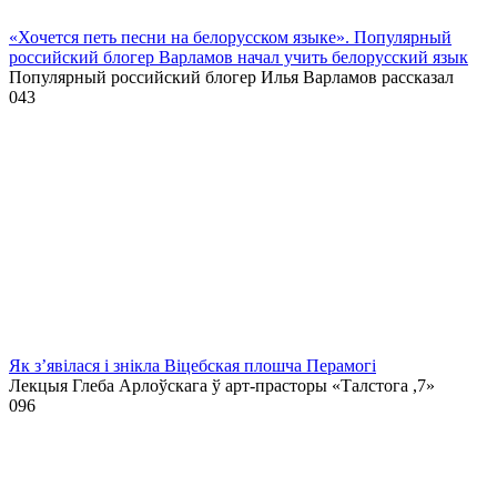
«Хочется петь песни на белорусском языке». Популярный
российский блогер Варламов начал учить белорусский язык
Популярный российский блогер Илья Варламов рассказал
0
43
Як з’явілася і знікла Віцебская плошча Перамогі
Лекцыя Глеба Арлоўскага ў арт-прасторы «Талстога ,7»
0
96