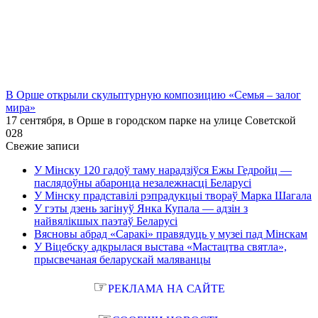
В Орше открыли скульптурную композицию «Семья – залог
мира»
17 сентября, в Орше в городском парке на улице Советской
0
28
Свежие записи
У Мінску 120 гадоў таму нарадзіўся Ежы Гедройц —
паслядоўны абаронца незалежнасці Беларусі
У Мінску прадставілі рэпрадукцыі твораў Марка Шагала
У гэты дзень загінуў Янка Купала — адзін з
найвялікшых паэтаў Беларусі
Вясновы абрад «Саракі» правядуць у музеі пад Мінскам
У Віцебску адкрылася выстава «Мастацтва святла»,
прысвечаная беларускай маляванцы
☞
РЕКЛАМА НА САЙТЕ