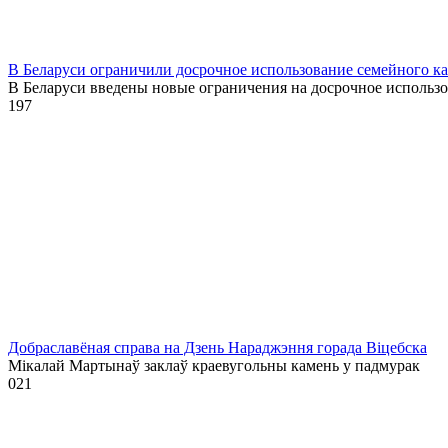
В Беларуси ограничили досрочное использование семейного к
В Беларуси введены новые ограничения на досрочное использ
1
97
Добраславёная справа на Дзень Нараджэння горада Віцебска
Мікалай Мартынаў заклаў краевугольны камень у падмурак
0
21