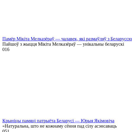
Памёр Мікіта Мелказёраў — чалавек, які размаўляў з Беларусс
Пайшоў з жыцця Мікіта Мелказёраў — унікальны беларускі
0
16
Крыніцы памяці патрыёта Беларусі — Юрыя Якімовіча
«Натуральна, што не кожнаму сёння пад сілу асэнсаваць
0
51