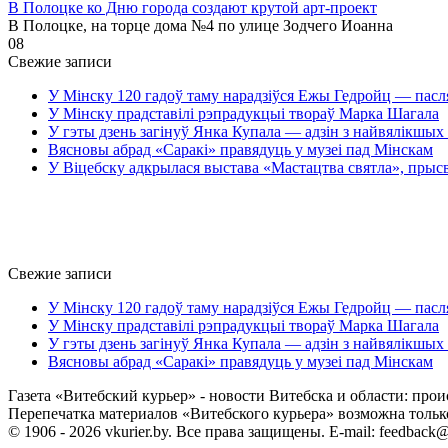
В Полоцке ко Дню города создают крутой арт-проект
В Полоцке, на торце дома №4 по улице Зодчего Иоанна
0
8
Свежие записи
У Мінску 120 гадоў таму нарадзіўся Ежы Гедройц — пасл
У Мінску прадставілі рэпрадукцыі твораў Марка Шагала
У гэты дзень загінуў Янка Купала — адзін з найвялікшых 
Вясновы абрад «Саракі» правядуць у музеі пад Мінскам
У Віцебску адкрылася выстава «Мастацтва святла», прыс
Свежие записи
У Мінску 120 гадоў таму нарадзіўся Ежы Гедройц — пасл
У Мінску прадставілі рэпрадукцыі твораў Марка Шагала
У гэты дзень загінуў Янка Купала — адзін з найвялікшых 
Вясновы абрад «Саракі» правядуць у музеі пад Мінскам
Газета «Витебский курьер» - новости Витебска и области: прои
Перепечатка материалов «Витебского курьера» возможна только 
© 1906 - 2026 vkurier.by. Все права защищены. E-mail: feedback@