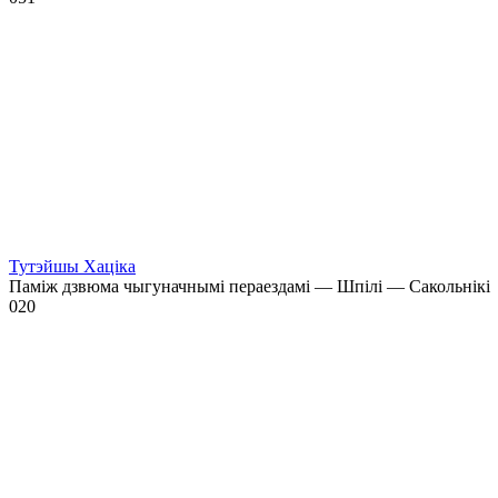
Тутэйшы Хаціка
Паміж дзвюма чыгуначнымі пераездамі — Шпілі — Сакольнікі
0
20