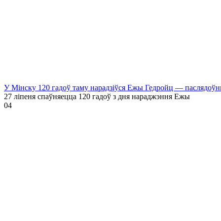
У Мінску 120 гадоў таму нарадзіўся Ежы Гедройц — паслядоўн
27 ліпеня спаўняецца 120 гадоў з дня нараджэння Ежы
0
4