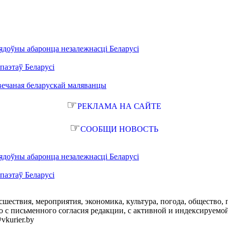
ядоўны абаронца незалежнасці Беларусі
паэтаў Беларусі
вечаная беларускай маляванцы
☞
РЕКЛАМА НА САЙТЕ
☞
СООБЩИ НОВОСТЬ
ядоўны абаронца незалежнасці Беларусі
паэтаў Беларусі
сшествия, мероприятия, экономика, культура, погода, общество, 
с письменного согласия редакции, с активной и индексируемой ги
vkurier.by