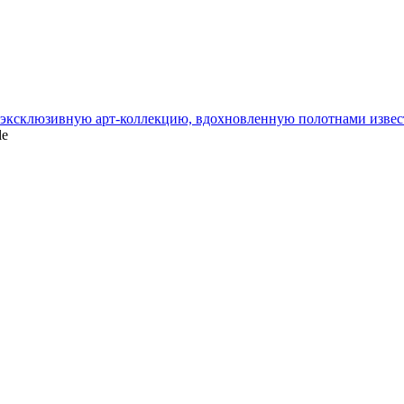
и эксклюзивную арт-коллекцию, вдохновленную полотнами изве
le