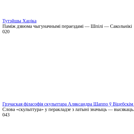
Тутэйшы Хаціка
Паміж дзвюма чыгуначнымі пераездамі — Шпілі — Сакольнікі
0
20
Грэчаская філасофія скульптара Аляксандра Шаппо ў Віцебскім 
Слова «скульптура» у перакладзе з латыні значыць — высякаць
0
43