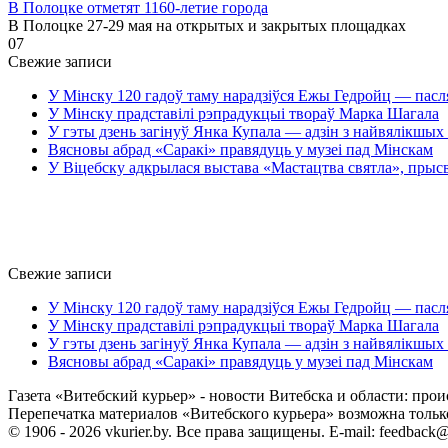
В Полоцке отметят 1160-летие города
В Полоцке 27-29 мая на открытых и закрытых площадках
0
7
Свежие записи
У Мінску 120 гадоў таму нарадзіўся Ежы Гедройц — пасл
У Мінску прадставілі рэпрадукцыі твораў Марка Шагала
У гэты дзень загінуў Янка Купала — адзін з найвялікшых 
Вясновы абрад «Саракі» правядуць у музеі пад Мінскам
У Віцебску адкрылася выстава «Мастацтва святла», прыс
Свежие записи
У Мінску 120 гадоў таму нарадзіўся Ежы Гедройц — пасл
У Мінску прадставілі рэпрадукцыі твораў Марка Шагала
У гэты дзень загінуў Янка Купала — адзін з найвялікшых 
Вясновы абрад «Саракі» правядуць у музеі пад Мінскам
Газета «Витебский курьер» - новости Витебска и области: прои
Перепечатка материалов «Витебского курьера» возможна только 
© 1906 - 2026 vkurier.by. Все права защищены. E-mail: feedback@