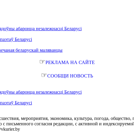
ядоўны абаронца незалежнасці Беларусі
паэтаў Беларусі
вечаная беларускай маляванцы
☞
РЕКЛАМА НА САЙТЕ
☞
СООБЩИ НОВОСТЬ
ядоўны абаронца незалежнасці Беларусі
паэтаў Беларусі
сшествия, мероприятия, экономика, культура, погода, общество, 
с письменного согласия редакции, с активной и индексируемой ги
vkurier.by