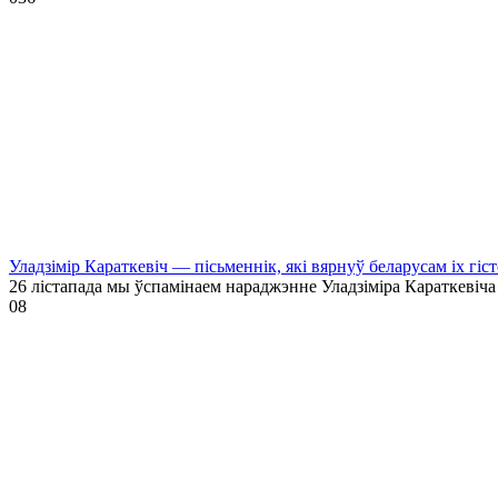
Уладзімір Караткевіч — пісьменнік, які вярнуў беларусам іх гі
26 лістапада мы ўспамінаем нараджэнне Уладзіміра Караткевіча
0
8