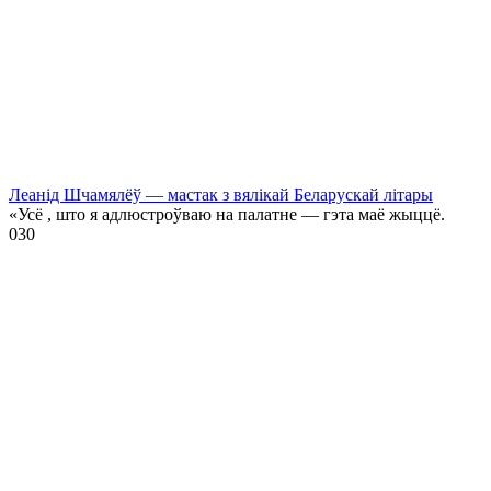
Леанід Шчамялёў — мастак з вялікай Беларускай літары
«Усё , што я адлюстроўваю на палатне — гэта маё жыццё.
0
30