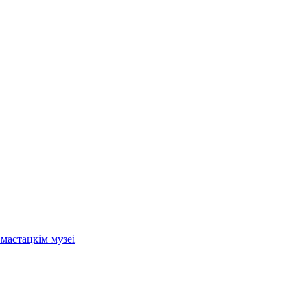
мастацкім музеі
.