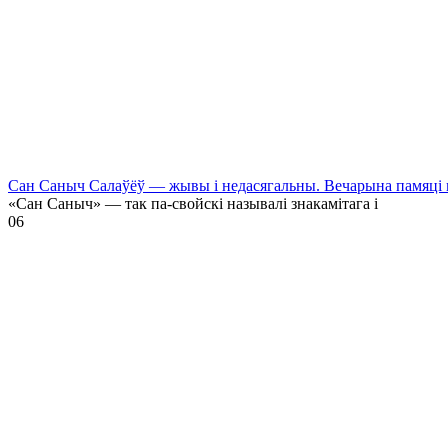
Сан Саныч Салаўёў — жывы і недасягальны. Вечарына памяці 
«Сан Саныч» — так па-свойскі называлі знакамітага і
0
6