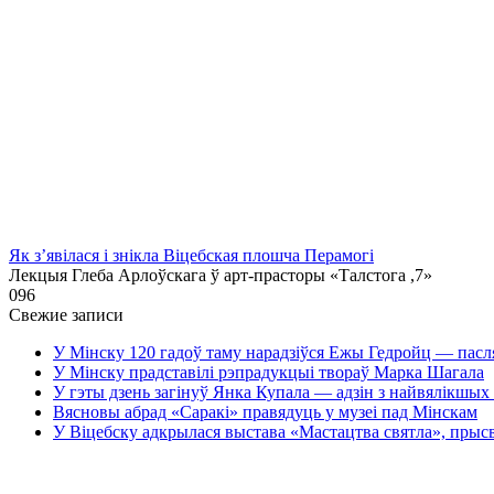
Як з’явілася і знікла Віцебская плошча Перамогі
Лекцыя Глеба Арлоўскага ў арт-прасторы «Талстога ,7»
0
96
Свежие записи
У Мінску 120 гадоў таму нарадзіўся Ежы Гедройц — пасл
У Мінску прадставілі рэпрадукцыі твораў Марка Шагала
У гэты дзень загінуў Янка Купала — адзін з найвялікшых 
Вясновы абрад «Саракі» правядуць у музеі пад Мінскам
У Віцебску адкрылася выстава «Мастацтва святла», прыс