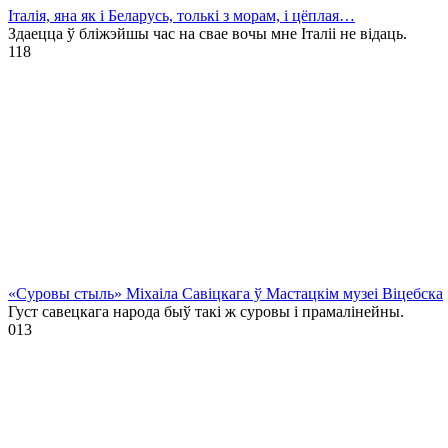
Італія, яна як і Беларусь, толькі з морам, і цёплая…
Здаецца ў бліжэйшы час на свае вочы мне Італіі не відаць.
1
18
«Суровы стыль» Міхаіла Савіцкага ў Мастацкім музеі Віцебска
Густ савецкага народа быў такі ж суровы і прамалінейны.
0
13