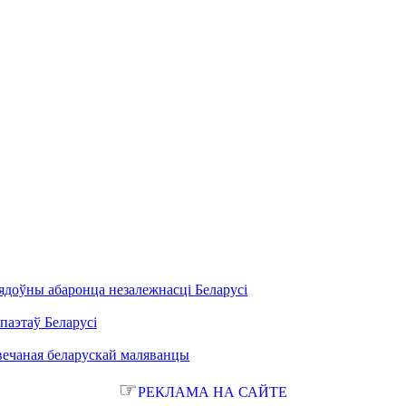
ядоўны абаронца незалежнасці Беларусі
паэтаў Беларусі
вечаная беларускай маляванцы
☞
РЕКЛАМА НА САЙТЕ