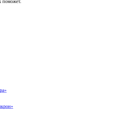
к поможет.
ра»
икрон»