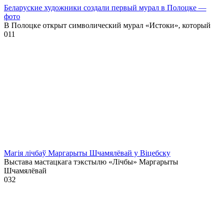
Беларуские художники создали первый мурал в Полоцке —
фото
В Полоцке открыт символический мурал «Истоки», который
0
11
Магія лічбаў Маргарыты Шчамялёвай у Віцебску
Выстава мастацкага тэкстылю «Лічбы» Маргарыты
Шчамялёвай
0
32