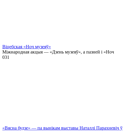
Віцебская «Ноч музеяў»
Міжнародная акцыя — «Дзень музеяў», а пазней і «Ноч
0
31
«Вясна будзе» — па вынікам выставы Наталлі Парахневіч ў