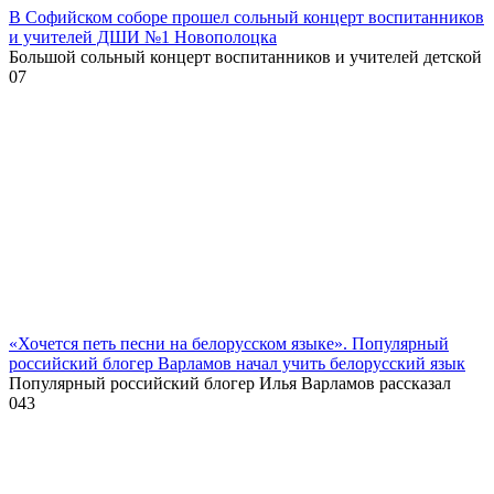
В Софийском соборе прошел сольный концерт воспитанников
и учителей ДШИ №1 Новополоцка
Большой сольный концерт воспитанников и учителей детской
0
7
«Хочется петь песни на белорусском языке». Популярный
российский блогер Варламов начал учить белорусский язык
Популярный российский блогер Илья Варламов рассказал
0
43