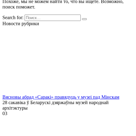
Похоже, мы не можем найти то, что вы ищете. Возможно,
поиск поможет.
Search for:
Новости рубрики
Вясновы абрад «Саракі» правядуць у музеі пад Мінскам
28 сакавіка ў Беларускі дзяржаўны музей народнай
архітэктуры
0
3