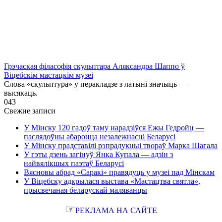
Грэчаская філасофія скульптара Аляксандра Шаппо ў
Віцебскім мастацкім музеі
Слова «скульптура» у перакладзе з латыні значыць —
высякаць.
0
43
Свежие записи
У Мінску 120 гадоў таму нарадзіўся Ежы Гедройц —
паслядоўны абаронца незалежнасці Беларусі
У Мінску прадставілі рэпрадукцыі твораў Марка Шагала
У гэты дзень загінуў Янка Купала — адзін з
найвялікшых паэтаў Беларусі
Вясновы абрад «Саракі» правядуць у музеі пад Мінскам
У Віцебску адкрылася выстава «Мастацтва святла»,
прысвечаная беларускай маляванцы
☞
РЕКЛАМА НА САЙТЕ