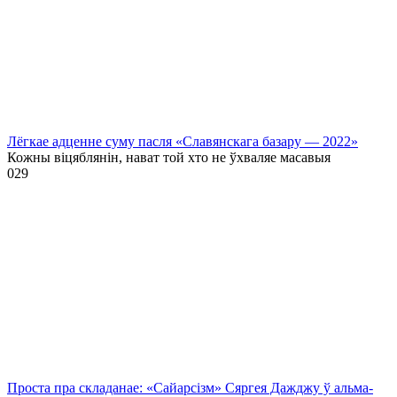
Лёгкае адценне суму пасля «Славянскага базару — 2022»
Кожны віцяблянін, нават той хто не ўхваляе масавыя
0
29
Проста пра складанае: «Сайарсізм» Сяргея Дажджу ў альма-