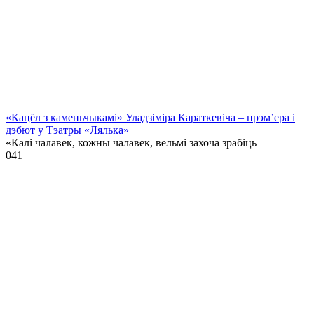
«Кацёл з каменьчыкамі» Уладзіміра Караткевіча – прэм’ера і
дэбют у Тэатры «Лялька»
«Калі чалавек, кожны чалавек, вельмі захоча зрабіць
0
41