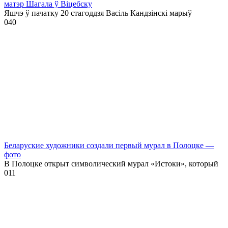
матэр Шагала ў Віцебску
Яшчэ ў пачатку 20 стагоддзя Васіль Кандзінскі марыў
0
40
Беларуские художники создали первый мурал в Полоцке —
фото
В Полоцке открыт символический мурал «Истоки», который
0
11