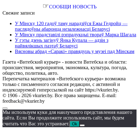
☞
СООБЩИ НОВОСТЬ
Свежие записи
У Мінску 120 гадоў таму нарадзіўся Ежы Гедройц —
паслядоўны абаронца незалежнасці Беларусі
У Мінску прадставілі рэпрадукцыі твораў Марка Шагала
У гэты дзень загінуў Янка Купала — адзін з
найвялікшых паэтаў Беларусі
Вясновы абрад «Саракі» правядуць у музеі пад Мінскам
Газета «Витебский курьер» - новости Витебска и области:
происшествия, мероприятия, экономика, культура, погода,
общество, политика, авто.
Перепечатка материалов «Витебского курьера» возможна
только с письменного согласия редакции, с активной и
индексируемой гиперссылкой на сайт https://vkurier.by.
© 1906 - 2026 vkurier.by. Все права защищены. E-mail:
feedback@vkurier.by
Мы используем куки для наилучшего представления нашего
сайта. Если Вы продолжите использовать сайт, мы будем
считать что Вас это устраивает.
Ok