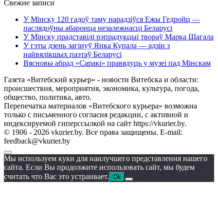
Свежие записи
У Мінску 120 гадоў таму нарадзіўся Ежы Гедройц —
паслядоўны абаронца незалежнасці Беларусі
У Мінску прадставілі рэпрадукцыі твораў Марка Шагала
У гэты дзень загінуў Янка Купала — адзін з
найвялікшых паэтаў Беларусі
Вясновы абрад «Саракі» правядуць у музеі пад Мінскам
Газета «Витебский курьер» - новости Витебска и области:
происшествия, мероприятия, экономика, культура, погода,
общество, политика, авто.
Перепечатка материалов «Витебского курьера» возможна
только с письменного согласия редакции, с активной и
индексируемой гиперссылкой на сайт https://vkurier.by.
© 1906 - 2026 vkurier.by. Все права защищены. E-mail:
feedback@vkurier.by
Мы используем куки для наилучшего представления нашего
сайта. Если Вы продолжите использовать сайт, мы будем
считать что Вас это устраивает.
Ok