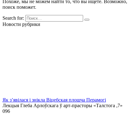
Похоже, мы не можем найти то, что вы ищете. Возможно,
поиск поможет.
Search for:
Новости рубрики
Як з’явілася і знікла Віцебская плошча Перамогі
Лекцыя Глеба Арлоўскага ў арт-прасторы «Талстога ,7»
0
96