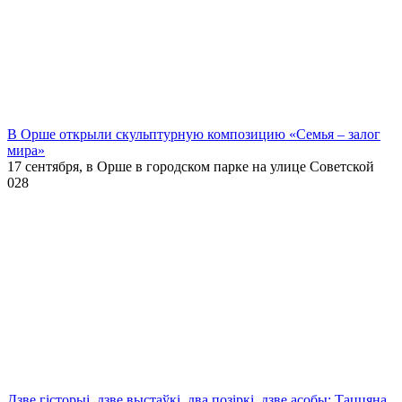
В Орше открыли скульптурную композицию «Семья – залог
мира»
17 сентября, в Орше в городском парке на улице Советской
0
28
Дзве гісторыі, дзве выстаўкі, два позіркі, дзве асобы: Таццяна