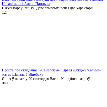
Нагавіцына і Алена Паплыка
Ніякіх параўнанняў! Дзве самабытнасці і два характары.
1
27
Проста пра складанае: «Сайарсізм» Сяргея Дажджу ў альма-
матэр Шагала ў Віцебску
Яшчэ ў пачатку 20 стагоддзя Васіль Кандзінскі марыў
0
40