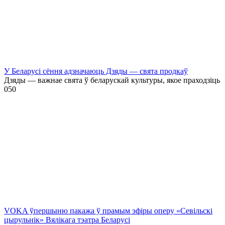
У Беларусі сёння адзначаюць Дзяды — свята продкаў
Дзяды — важнае свята ў беларускай культуры, якое праходзіць
0
50
VOKA ўпершыню пакажа ў прамым эфіры оперу «Севільскі
цырульнік» Вялікага тэатра Беларусі