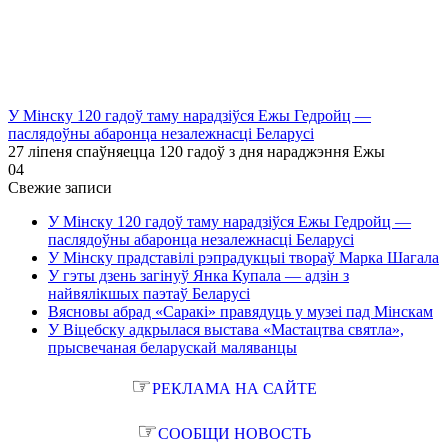
У Мінску 120 гадоў таму нарадзіўся Ежы Гедройц —
паслядоўны абаронца незалежнасці Беларусі
27 ліпеня спаўняецца 120 гадоў з дня нараджэння Ежы
0
4
Свежие записи
У Мінску 120 гадоў таму нарадзіўся Ежы Гедройц —
паслядоўны абаронца незалежнасці Беларусі
У Мінску прадставілі рэпрадукцыі твораў Марка Шагала
У гэты дзень загінуў Янка Купала — адзін з
найвялікшых паэтаў Беларусі
Вясновы абрад «Саракі» правядуць у музеі пад Мінскам
У Віцебску адкрылася выстава «Мастацтва святла»,
прысвечаная беларускай маляванцы
☞
РЕКЛАМА НА САЙТЕ
☞
СООБЩИ НОВОСТЬ