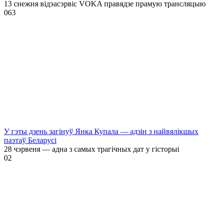
13 снежня відэасэрвіс VOKA правядзе прамую трансляцыю
0
63
У гэты дзень загінуў Янка Купала — адзін з найвялікшых
паэтаў Беларусі
28 чэрвеня — адна з самых трагічных дат у гісторыі
0
2