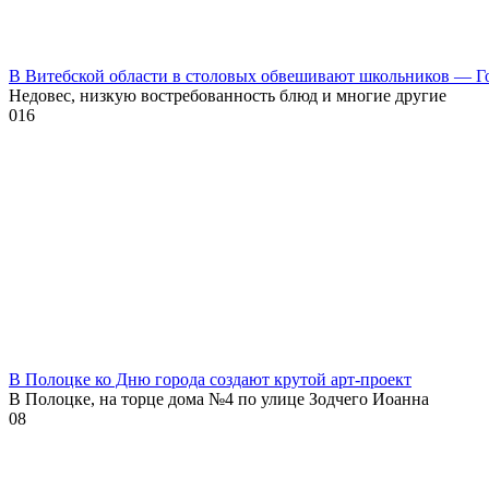
В Витебской области в столовых обвешивают школьников — Г
Недовес, низкую востребованность блюд и многие другие
0
16
В Полоцке ко Дню города создают крутой арт-проект
В Полоцке, на торце дома №4 по улице Зодчего Иоанна
0
8