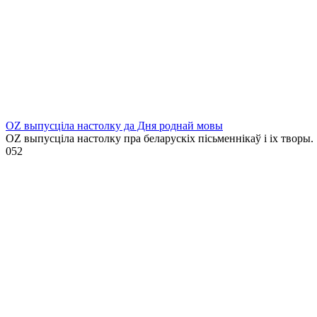
OZ выпусціла настолку да Дня роднай мовы
OZ выпусціла настолку пра беларускіх пісьменнікаў і іх творы.
0
52