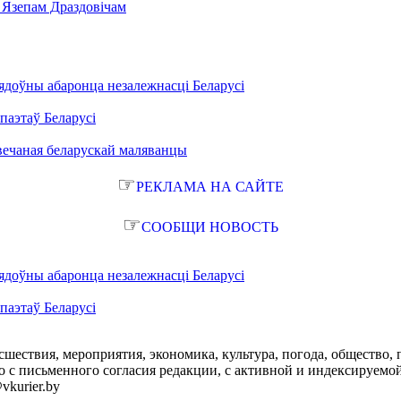
 Язепам Драздовічам
ядоўны абаронца незалежнасці Беларусі
паэтаў Беларусі
вечаная беларускай маляванцы
☞
РЕКЛАМА НА САЙТЕ
☞
СООБЩИ НОВОСТЬ
ядоўны абаронца незалежнасці Беларусі
паэтаў Беларусі
сшествия, мероприятия, экономика, культура, погода, общество, 
с письменного согласия редакции, с активной и индексируемой ги
vkurier.by