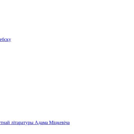
ебску
етнай літаратуры Адама Міцкевіча