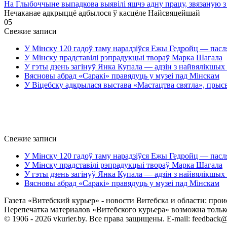
На Глыбоччыне выпадкова выявілі яшчэ адну працу, звязаную з
Нечаканае адкрыццё адбылося ў касцёле Найсвяцейшай
0
5
Свежие записи
У Мінску 120 гадоў таму нарадзіўся Ежы Гедройц — пасл
У Мінску прадставілі рэпрадукцыі твораў Марка Шагала
У гэты дзень загінуў Янка Купала — адзін з найвялікшых 
Вясновы абрад «Саракі» правядуць у музеі пад Мінскам
У Віцебску адкрылася выстава «Мастацтва святла», прыс
Свежие записи
У Мінску 120 гадоў таму нарадзіўся Ежы Гедройц — пасл
У Мінску прадставілі рэпрадукцыі твораў Марка Шагала
У гэты дзень загінуў Янка Купала — адзін з найвялікшых 
Вясновы абрад «Саракі» правядуць у музеі пад Мінскам
Газета «Витебский курьер» - новости Витебска и области: прои
Перепечатка материалов «Витебского курьера» возможна только 
© 1906 - 2026 vkurier.by. Все права защищены. E-mail: feedback@