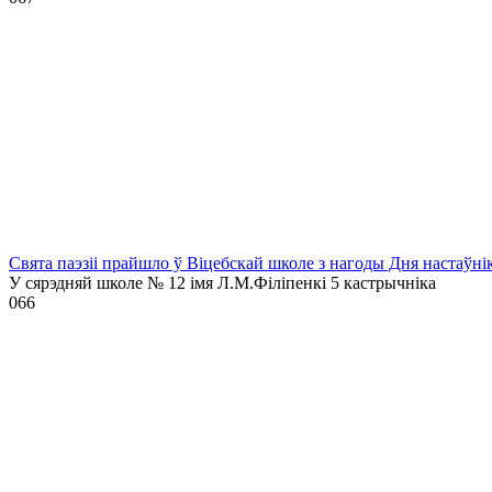
Свята паэзіі прайшло ў Віцебскай школе з нагоды Дня настаўні
У сярэдняй школе № 12 імя Л.М.Філіпенкі 5 кастрычніка
0
66