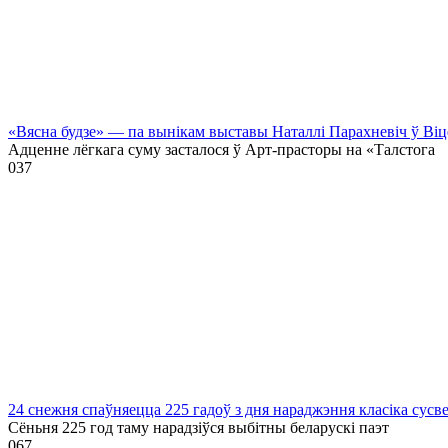
«Вясна будзе» — па вынікам выставы Наталлі Парахневіч ў Віц
Адценне лёгкага суму засталося ў Арт-прасторы на «Талстога
0
37
24 снежня спаўняецца 225 гадоў з дня нараджэння класіка сусв
Сёньня 225 год таму нарадзіўся выбітны беларускі паэт
0
67