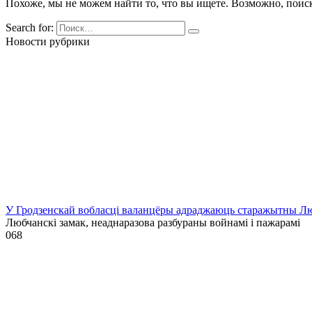
Похоже, мы не можем найти то, что вы ищете. Возможно, поис
Search for:
Новости рубрики
У Гродзенскай вобласці валанцёры адраджаюць старажытны Лю
Любчанскі замак, неаднаразова разбураны войнамі і пажарамі
0
68