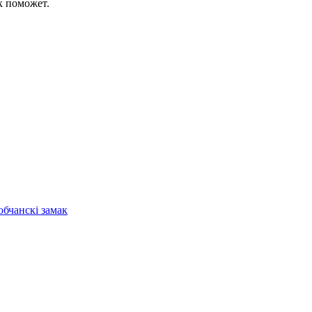
к поможет.
бчанскі замак