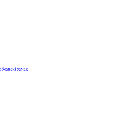
бчанскі замак