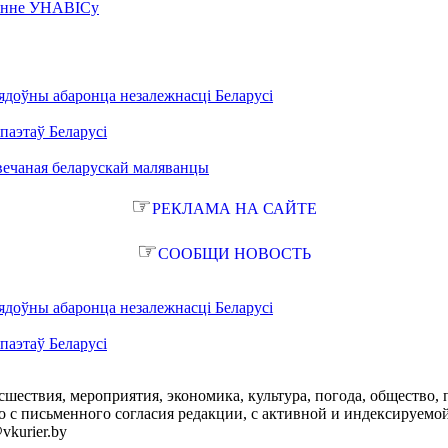
чэнне УНАВІСу
ядоўны абаронца незалежнасці Беларусі
паэтаў Беларусі
вечаная беларускай маляванцы
☞
РЕКЛАМА НА САЙТЕ
☞
СООБЩИ НОВОСТЬ
ядоўны абаронца незалежнасці Беларусі
паэтаў Беларусі
сшествия, мероприятия, экономика, культура, погода, общество, 
с письменного согласия редакции, с активной и индексируемой ги
vkurier.by