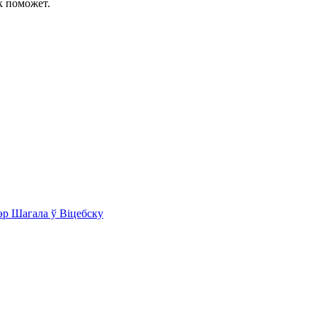
к поможет.
эр Шагала ў Віцебску