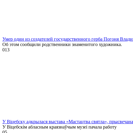
Умер один из создателей государственного герба Погоня Влад
Об этом сообщили родственники знаменитого художника.
0
13
У Віцебску адкрылася выстава «Мастацтва святла», прысвечан
У Віцебскім абласным краязнаўчым музеі пачала работу
0
5