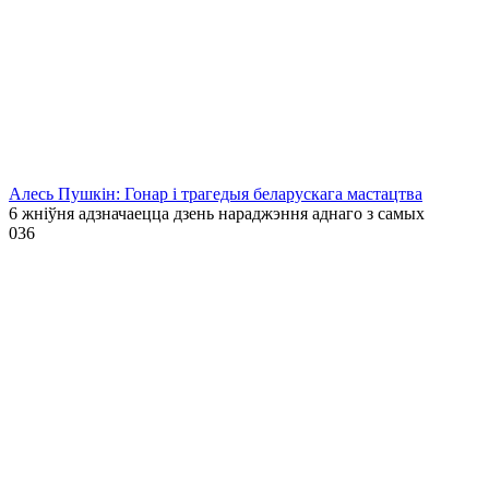
Алесь Пушкін: Гонар і трагедыя беларускага мастацтва
6 жніўня адзначаецца дзень нараджэння аднаго з самых
0
36