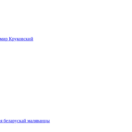
имир Круковский
ая беларускай маляванцы