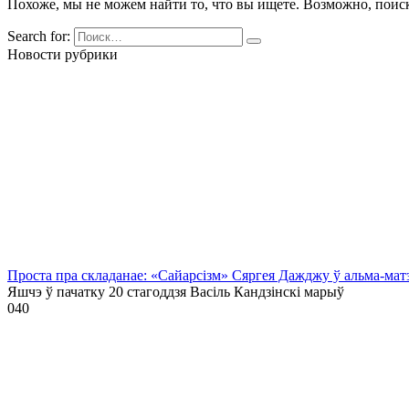
Похоже, мы не можем найти то, что вы ищете. Возможно, поис
Search for:
Новости рубрики
Проста пра складанае: «Сайарсізм» Сяргея Дажджу ў альма-мат
Яшчэ ў пачатку 20 стагоддзя Васіль Кандзінскі марыў
0
40