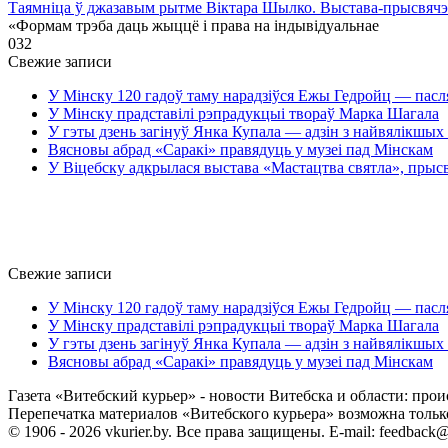
Таямніца ў джазавым рытме Віктара Шылко. Выстава-прысвя
«Формам трэба даць жыццё і права на індывідуальнае
0
32
Свежие записи
У Мінску 120 гадоў таму нарадзіўся Ежы Гедройц — пасл
У Мінску прадставілі рэпрадукцыі твораў Марка Шагала
У гэты дзень загінуў Янка Купала — адзін з найвялікшых 
Вясновы абрад «Саракі» правядуць у музеі пад Мінскам
У Віцебску адкрылася выстава «Мастацтва святла», прыс
Свежие записи
У Мінску 120 гадоў таму нарадзіўся Ежы Гедройц — пасл
У Мінску прадставілі рэпрадукцыі твораў Марка Шагала
У гэты дзень загінуў Янка Купала — адзін з найвялікшых 
Вясновы абрад «Саракі» правядуць у музеі пад Мінскам
Газета «Витебский курьер» - новости Витебска и области: прои
Перепечатка материалов «Витебского курьера» возможна только 
© 1906 - 2026 vkurier.by. Все права защищены. E-mail: feedback@