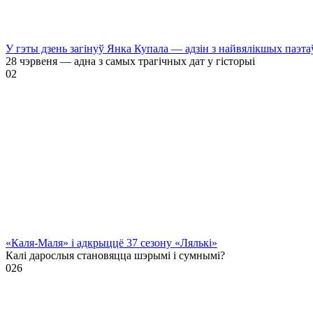
У гэты дзень загінуў Янка Купала — адзін з найвялікшых паэта
28 чэрвеня — адна з самых трагічных дат у гісторыі
0
2
«Каля-Маля» і адкрыццё 37 сезону «Лялькі»
Калі дарослыя становяцца шэрымі і сумнымі?
0
26