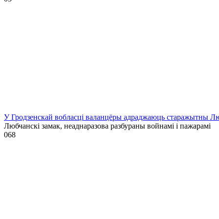
У Гродзенскай вобласці валанцёры адраджаюць старажытны Лю
Любчанскі замак, неаднаразова разбураны войнамі і пажарамі
0
68