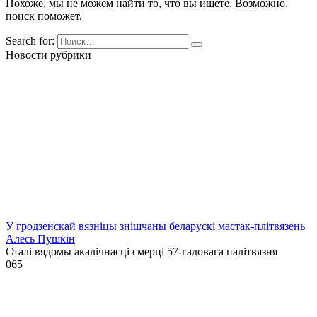
Похоже, мы не можем найти то, что вы ищете. Возможно,
поиск поможет.
Search for:
Новости рубрики
У гродзенскай вязніцы знішчаны беларускі мастак-плітвязень
Алесь Пушкін
Сталі вядомы акалічнасці смерці 57-гадовага палітвязня
0
65