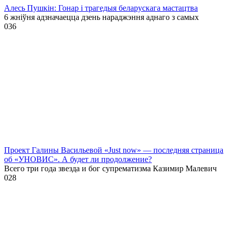
Алесь Пушкін: Гонар і трагедыя беларускага мастацтва
6 жніўня адзначаецца дзень нараджэння аднаго з самых
0
36
Проект Галины Васильевой «Just now» — последняя страница
об «УНОВИС». А будет ли продолжение?
Всего три года звезда и бог супрематизма Казимир Малевич
0
28