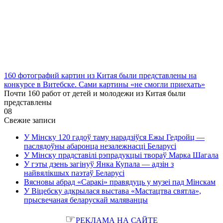
160 фотографий картин из Китая были представлены на
конкурсе в Витебске. Сами картины «не смогли приехать»
Почти 160 работ от детей и молодежи из Китая были
представлены
0
8
Свежие записи
У Мінску 120 гадоў таму нарадзіўся Ежы Гедройц —
паслядоўны абаронца незалежнасці Беларусі
У Мінску прадставілі рэпрадукцыі твораў Марка Шагала
У гэты дзень загінуў Янка Купала — адзін з
найвялікшых паэтаў Беларусі
Вясновы абрад «Саракі» правядуць у музеі пад Мінскам
У Віцебску адкрылася выстава «Мастацтва святла»,
прысвечаная беларускай маляванцы
☞
РЕКЛАМА НА САЙТЕ