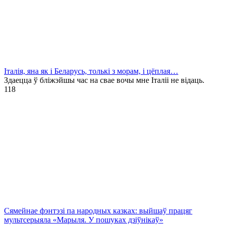
Італія, яна як і Беларусь, толькі з морам, і цёплая…
Здаецца ў бліжэйшы час на свае вочы мне Італіі не відаць.
1
18
Сямейнае фэнтэзі па народных казках: выйшаў працяг
мультсерыяла «Марыля. У пошуках дзіўнікаў»