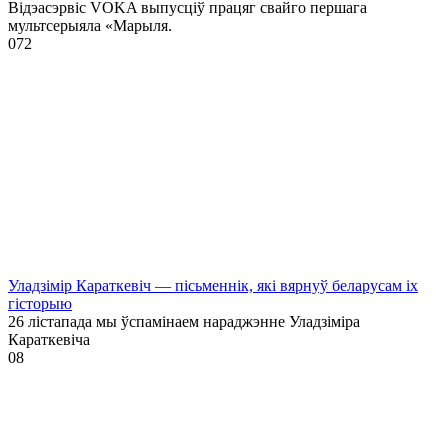
Відэасэрвіс VOKA выпусціў працяг свайго першага
мультсерыяла «Марыля.
0
72
Уладзімір Караткевіч — пісьменнік, які вярнуў беларусам іх
гісторыю
26 лістапада мы ўспамінаем нараджэнне Уладзіміра
Караткевіча
0
8