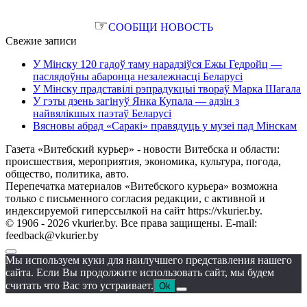
☞
СООБЩИ НОВОСТЬ
Свежие записи
У Мінску 120 гадоў таму нарадзіўся Ежы Гедройц —
паслядоўны абаронца незалежнасці Беларусі
У Мінску прадставілі рэпрадукцыі твораў Марка Шагала
У гэты дзень загінуў Янка Купала — адзін з
найвялікшых паэтаў Беларусі
Вясновы абрад «Саракі» правядуць у музеі пад Мінскам
Газета «Витебский курьер» - новости Витебска и области:
происшествия, мероприятия, экономика, культура, погода,
общество, политика, авто.
Перепечатка материалов «Витебского курьера» возможна
только с письменного согласия редакции, с активной и
индексируемой гиперссылкой на сайт https://vkurier.by.
© 1906 - 2026 vkurier.by. Все права защищены. E-mail:
feedback@vkurier.by
Мы используем куки для наилучшего представления нашего
сайта. Если Вы продолжите использовать сайт, мы будем
считать что Вас это устраивает.
Ok