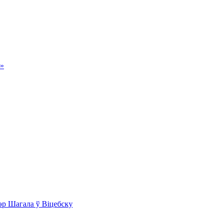
а»
эр Шагала ў Віцебску