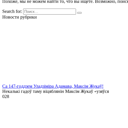
Похоже, мы не можем найти то, что вы ищете. Возможно, поис
Search for:
Новости рубрики
Са 147-годдзем Уладзіміра Адамава, Максім Жукаў!
Некалькі гадоў таму віцяблянін Максім Жукаў «узяўся
0
28