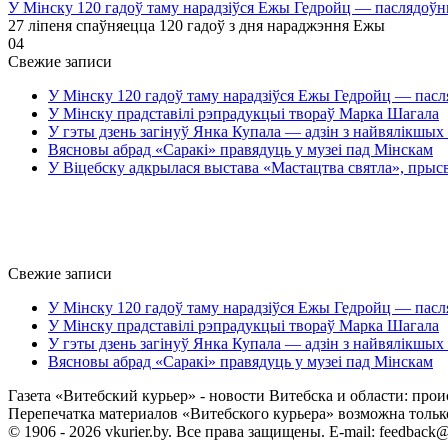
У Мінску 120 гадоў таму нарадзіўся Ежы Гедройц — паслядоўн
27 ліпеня спаўняецца 120 гадоў з дня нараджэння Ежы
0
4
Свежие записи
У Мінску 120 гадоў таму нарадзіўся Ежы Гедройц — пасл
У Мінску прадставілі рэпрадукцыі твораў Марка Шагала
У гэты дзень загінуў Янка Купала — адзін з найвялікшых 
Вясновы абрад «Саракі» правядуць у музеі пад Мінскам
У Віцебску адкрылася выстава «Мастацтва святла», прыс
Свежие записи
У Мінску 120 гадоў таму нарадзіўся Ежы Гедройц — пасл
У Мінску прадставілі рэпрадукцыі твораў Марка Шагала
У гэты дзень загінуў Янка Купала — адзін з найвялікшых 
Вясновы абрад «Саракі» правядуць у музеі пад Мінскам
Газета «Витебский курьер» - новости Витебска и области: прои
Перепечатка материалов «Витебского курьера» возможна только 
© 1906 - 2026 vkurier.by. Все права защищены. E-mail: feedback@