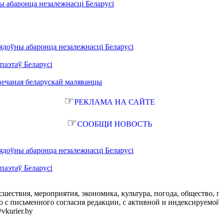
ы абаронца незалежнасці Беларусі
ядоўны абаронца незалежнасці Беларусі
паэтаў Беларусі
вечаная беларускай маляванцы
☞
РЕКЛАМА НА САЙТЕ
☞
СООБЩИ НОВОСТЬ
ядоўны абаронца незалежнасці Беларусі
паэтаў Беларусі
сшествия, мероприятия, экономика, культура, погода, общество, 
с письменного согласия редакции, с активной и индексируемой ги
vkurier.by