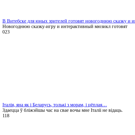
В Витебске для юных зрителей готовят новогоднюю сказку и 
Новогоднюю сказку-игру и интерактивный мюзикл готовят
0
23
Італія, яна як і Беларусь, толькі з морам, і цёплая…
Здаецца ў бліжэйшы час на свае вочы мне Італіі не відаць.
1
18