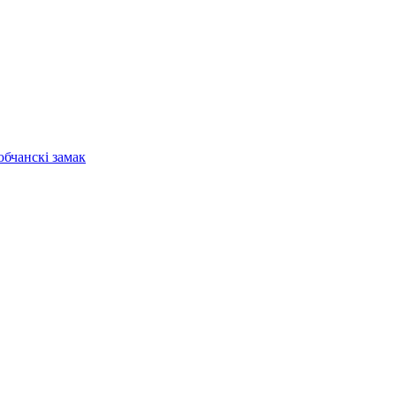
бчанскі замак