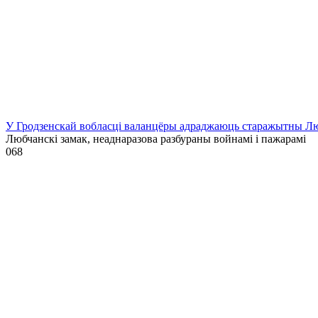
У Гродзенскай вобласці валанцёры адраджаюць старажытны Лю
Любчанскі замак, неаднаразова разбураны войнамі і пажарамі
0
68