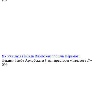
Як з’явілася і знікла Віцебская плошча Перамогі
Лекцыя Глеба Арлоўскага ў арт-прасторы «Талстога ,7»
0
96