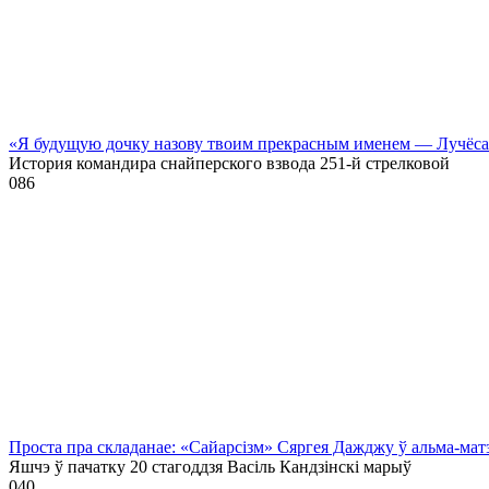
«Я будущую дочку назову твоим прекрасным именем — Лучёс
История командира снайперского взвода 251-й стрелковой
0
86
Проста пра складанае: «Сайарсізм» Сяргея Дажджу ў альма-мат
Яшчэ ў пачатку 20 стагоддзя Васіль Кандзінскі марыў
0
40