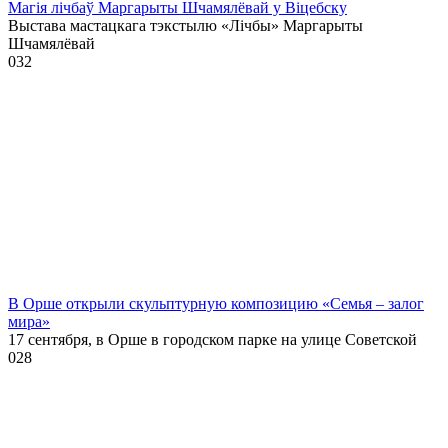
Магія лічбаў Маргарыты Шчамялёвай у Віцебску
Выстава мастацкага тэкстылю «Лічбы» Маргарыты
Шчамялёвай
0
32
В Орше открыли скульптурную композицию «Семья – залог
мира»
17 сентября, в Орше в городском парке на улице Советской
0
28