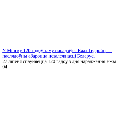
У Мінску 120 гадоў таму нарадзіўся Ежы Гедройц —
паслядоўны абаронца незалежнасці Беларусі
27 ліпеня спаўняецца 120 гадоў з дня нараджэння Ежы
0
4