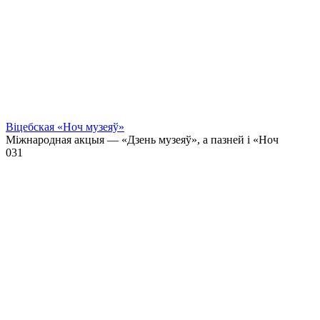
Віцебская «Ноч музеяў»
Міжнародная акцыя — «Дзень музеяў», а пазней і «Ноч
0
31