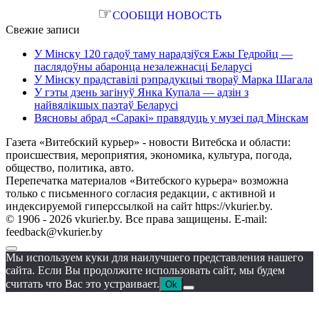
☞
СООБЩИ НОВОСТЬ
Свежие записи
У Мінску 120 гадоў таму нарадзіўся Ежы Гедройц —
паслядоўны абаронца незалежнасці Беларусі
У Мінску прадставілі рэпрадукцыі твораў Марка Шагала
У гэты дзень загінуў Янка Купала — адзін з
найвялікшых паэтаў Беларусі
Вясновы абрад «Саракі» правядуць у музеі пад Мінскам
Газета «Витебский курьер» - новости Витебска и области:
происшествия, мероприятия, экономика, культура, погода,
общество, политика, авто.
Перепечатка материалов «Витебского курьера» возможна
только с письменного согласия редакции, с активной и
индексируемой гиперссылкой на сайт https://vkurier.by.
© 1906 - 2026 vkurier.by. Все права защищены. E-mail:
feedback@vkurier.by
Мы используем куки для наилучшего представления нашего
сайта. Если Вы продолжите использовать сайт, мы будем
считать что Вас это устраивает.
Ok