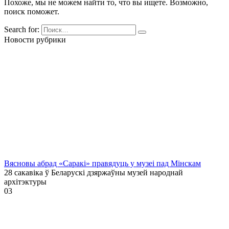
Похоже, мы не можем найти то, что вы ищете. Возможно,
поиск поможет.
Search for:
Новости рубрики
Вясновы абрад «Саракі» правядуць у музеі пад Мінскам
28 сакавіка ў Беларускі дзяржаўны музей народнай
архітэктуры
0
3