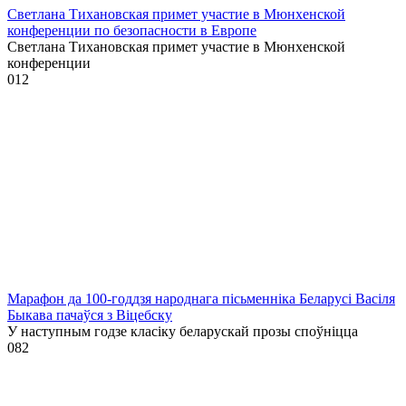
Светлана Тихановская примет участие в Мюнхенской
конференции по безопасности в Европе
Светлана Тихановская примет участие в Мюнхенской
конференции
0
12
Марафон да 100-годдзя народнага пісьменніка Беларусі Васіля
Быкава пачаўся з Віцебску
У наступным годзе класіку беларускай прозы споўніцца
0
82