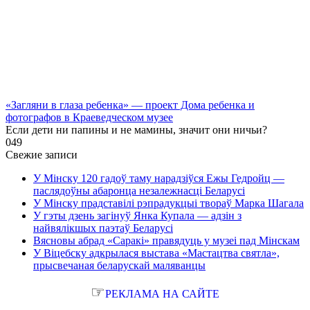
«Загляни в глаза ребенка» — проект Дома ребенка и
фотографов в Краеведческом музее
Если дети ни папины и не мамины, значит они ничьи?
0
49
Свежие записи
У Мінску 120 гадоў таму нарадзіўся Ежы Гедройц —
паслядоўны абаронца незалежнасці Беларусі
У Мінску прадставілі рэпрадукцыі твораў Марка Шагала
У гэты дзень загінуў Янка Купала — адзін з
найвялікшых паэтаў Беларусі
Вясновы абрад «Саракі» правядуць у музеі пад Мінскам
У Віцебску адкрылася выстава «Мастацтва святла»,
прысвечаная беларускай маляванцы
☞
РЕКЛАМА НА САЙТЕ