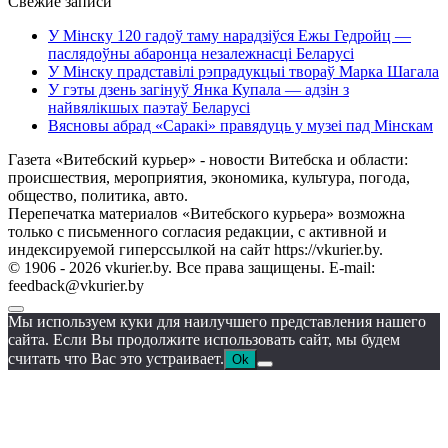
Свежие записи
У Мінску 120 гадоў таму нарадзіўся Ежы Гедройц —
паслядоўны абаронца незалежнасці Беларусі
У Мінску прадставілі рэпрадукцыі твораў Марка Шагала
У гэты дзень загінуў Янка Купала — адзін з
найвялікшых паэтаў Беларусі
Вясновы абрад «Саракі» правядуць у музеі пад Мінскам
Газета «Витебский курьер» - новости Витебска и области:
происшествия, мероприятия, экономика, культура, погода,
общество, политика, авто.
Перепечатка материалов «Витебского курьера» возможна
только с письменного согласия редакции, с активной и
индексируемой гиперссылкой на сайт https://vkurier.by.
© 1906 - 2026 vkurier.by. Все права защищены. E-mail:
feedback@vkurier.by
Мы используем куки для наилучшего представления нашего
сайта. Если Вы продолжите использовать сайт, мы будем
считать что Вас это устраивает.
Ok