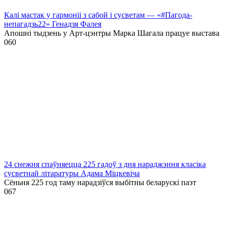
Калі мастак у гармоніі з сабой і сусветам — «#Пагода-
непагадзь22» Генадзя Фалея
Апошні тыдзень у Арт-цэнтры Марка Шагала працуе выстава
0
60
24 снежня спаўняецца 225 гадоў з дня нараджэння класіка
сусветнай літаратуры Адама Міцкевіча
Сёньня 225 год таму нарадзіўся выбітны беларускі паэт
0
67