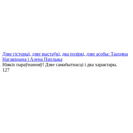
Дзве гісторыі, дзве выстаўкі, два позіркі, дзве асобы: Таццяна
Нагавіцына і Алена Паплыка
Ніякіх параўнанняў! Дзве самабытнасці і два характары.
1
27