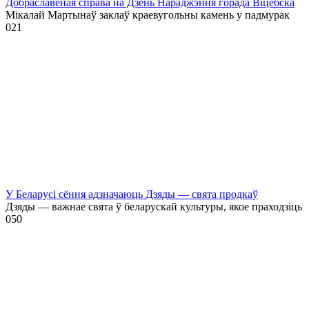
Добраславёная справа на Дзень Нараджэння горада Віцебска
Мікалай Мартынаў заклаў краевугольны камень у падмурак
0
21
У Беларусі сёння адзначаюць Дзяды — свята продкаў
Дзяды — важнае свята ў беларускай культуры, якое праходзіць
0
50