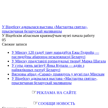
У Віцебску адкрылася выстава «Мастацтва святла»,
прысвечаная беларускай маляванцы
У Віцебскім абласным краязнаўчым музеі пачала работу
0
5
Свежие записи
У Мінску 120 гадоў таму нарадзіўся Ежы Гедройц —
паслядоўны абаронца незалежнасці Беларусі
У Мінску прадставілі рэпрадукцыі твораў Марка Шагала
У гэты дзень загінуў Янка Купала — адзін з
найвялікшых паэтаў Беларусі
Вясновы абрад «Саракі» правядуць у музеі пад Мінскам
У Віцебску адкрылася выстава «Мастацтва святла»,
прысвечаная беларускай маляванцы
☞
РЕКЛАМА НА САЙТЕ
☞
СООБЩИ НОВОСТЬ