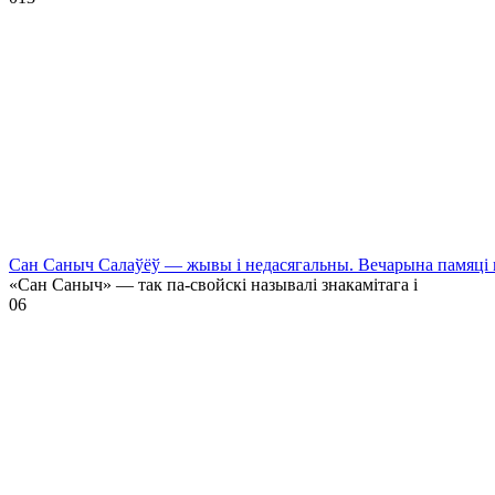
Сан Саныч Салаўёў — жывы і недасягальны. Вечарына памяці 
«Сан Саныч» — так па-свойскі называлі знакамітага і
0
6