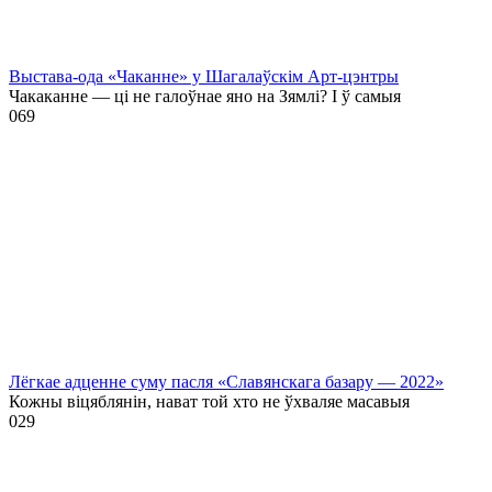
Выстава-ода «Чаканне» у Шагалаўскім Арт-цэнтры
Чакаканне — ці не галоўнае яно на Зямлі? І ў самыя
0
69
Лёгкае адценне суму пасля «Славянскага базару — 2022»
Кожны віцяблянін, нават той хто не ўхваляе масавыя
0
29