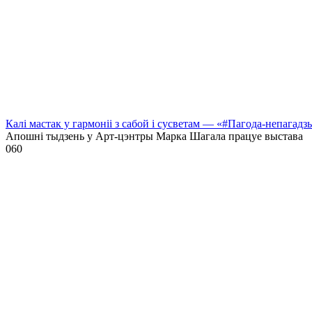
Калі мастак у гармоніі з сабой і сусветам — «#Пагода-непагадз
Апошні тыдзень у Арт-цэнтры Марка Шагала працуе выстава
0
60