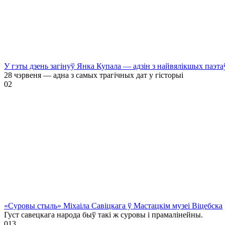
У гэты дзень загінуў Янка Купала — адзін з найвялікшых паэта
28 чэрвеня — адна з самых трагічных дат у гісторыі
0
2
«Суровы стыль» Міхаіла Савіцкага ў Мастацкім музеі Віцебска
Густ савецкага народа быў такі ж суровы і прамалінейны.
0
13