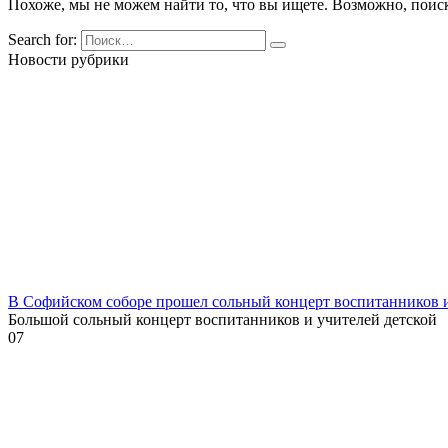
Похоже, мы не можем найти то, что вы ищете. Возможно, поис
Search for:
Новости рубрики
В Софийском соборе прошел сольный концерт воспитанников
Большой сольный концерт воспитанников и учителей детской
0
7