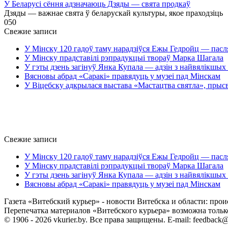
У Беларусі сёння адзначаюць Дзяды — свята продкаў
Дзяды — важнае свята ў беларускай культуры, якое праходзіць
0
50
Свежие записи
У Мінску 120 гадоў таму нарадзіўся Ежы Гедройц — пасл
У Мінску прадставілі рэпрадукцыі твораў Марка Шагала
У гэты дзень загінуў Янка Купала — адзін з найвялікшых 
Вясновы абрад «Саракі» правядуць у музеі пад Мінскам
У Віцебску адкрылася выстава «Мастацтва святла», прыс
Свежие записи
У Мінску 120 гадоў таму нарадзіўся Ежы Гедройц — пасл
У Мінску прадставілі рэпрадукцыі твораў Марка Шагала
У гэты дзень загінуў Янка Купала — адзін з найвялікшых 
Вясновы абрад «Саракі» правядуць у музеі пад Мінскам
Газета «Витебский курьер» - новости Витебска и области: прои
Перепечатка материалов «Витебского курьера» возможна только 
© 1906 - 2026 vkurier.by. Все права защищены. E-mail: feedback@