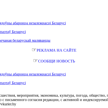
ядоўны абаронца незалежнасці Беларусі
паэтаў Беларусі
вечаная беларускай маляванцы
☞
РЕКЛАМА НА САЙТЕ
☞
СООБЩИ НОВОСТЬ
ядоўны абаронца незалежнасці Беларусі
паэтаў Беларусі
сшествия, мероприятия, экономика, культура, погода, общество, 
с письменного согласия редакции, с активной и индексируемой ги
vkurier.by