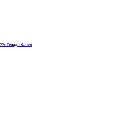
ь22» Генадзя Фалея