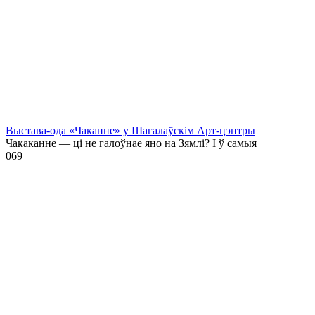
Выстава-ода «Чаканне» у Шагалаўскім Арт-цэнтры
Чакаканне — ці не галоўнае яно на Зямлі? І ў самыя
0
69