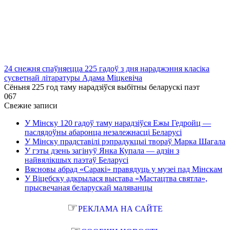
24 снежня спаўняецца 225 гадоў з дня нараджэння класіка
сусветнай літаратуры Адама Міцкевіча
Сёньня 225 год таму нарадзіўся выбітны беларускі паэт
0
67
Свежие записи
У Мінску 120 гадоў таму нарадзіўся Ежы Гедройц —
паслядоўны абаронца незалежнасці Беларусі
У Мінску прадставілі рэпрадукцыі твораў Марка Шагала
У гэты дзень загінуў Янка Купала — адзін з
найвялікшых паэтаў Беларусі
Вясновы абрад «Саракі» правядуць у музеі пад Мінскам
У Віцебску адкрылася выстава «Мастацтва святла»,
прысвечаная беларускай маляванцы
☞
РЕКЛАМА НА САЙТЕ