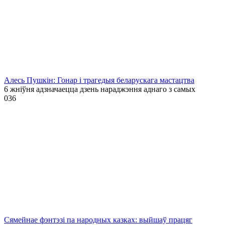
Алесь Пушкін: Гонар і трагедыя беларускага мастацтва
6 жніўня адзначаецца дзень нараджэння аднаго з самых
0
36
Сямейнае фэнтэзі па народных казках: выйшаў працяг