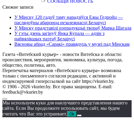
☞
СООБЩИ НОВОСТЬ
Свежие записи
У Мінску 120 гадоў таму нарадзіўся Ежы Гедройц —
паслядоўны абаронца незалежнасці Беларусі
У Мінску прадставілі рэпрадукцыі твораў Марка Шагала
У гэты дзень загінуў Янка Купала — адзін з
найвялікшых паэтаў Беларусі
Вясновы абрад «Саракі» правядуць у музеі пад Мінскам
Газета «Витебский курьер» - новости Витебска и области:
происшествия, мероприятия, экономика, культура, погода,
общество, политика, авто.
Перепечатка материалов «Витебского курьера» возможна
только с письменного согласия редакции, с активной и
индексируемой гиперссылкой на сайт https://vkurier.by.
© 1906 - 2026 vkurier.by. Все права защищены. E-mail:
feedback@vkurier.by
Мы используем куки для наилучшего представления нашего
сайта. Если Вы продолжите использовать сайт, мы будем
считать что Вас это устраивает.
Ok