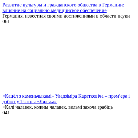
Развитие культуры и гражданского общества в Германии:
влияние на социально-медицинское обеспечение
Германия, известная своими достижениями в области науки
0
61
«Кацёл з каменьчыкамі» Уладзіміра Караткевіча – прэм’ера і
дэбют у Тэатры «Лялька»
«Калі чалавек, кожны чалавек, вельмі захоча зрабіць
0
41