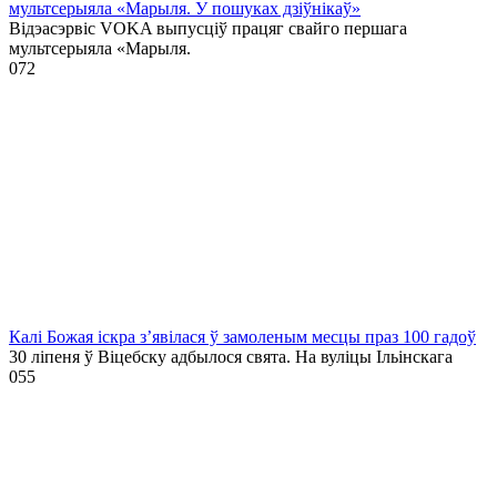
мультсерыяла «Марыля. У пошуках дзіўнікаў»
Відэасэрвіс VOKA выпусціў працяг свайго першага
мультсерыяла «Марыля.
0
72
Калі Божая іскра з’явілася ў замоленым месцы праз 100 гадоў
30 ліпеня ў Віцебску адбылося свята. На вуліцы Ільінскага
0
55