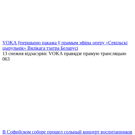
VOKA ўпершыню пакажа ў прамым эфіры оперу «Севільскі
цырульнік» Вялікага тэатра Беларусі
13 снежня відэасэрвіс VOKA правядзе прамую трансляцыю
0
63
В Софийском соборе прошел сольный концерт воспитанников