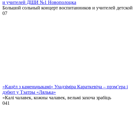
и учителей ДШИ №1 Новополоцка
Большой сольный концерт воспитанников и учителей детской
0
7
«Кацёл з каменьчыкамі» Уладзіміра Караткевіча – прэм’ера і
дэбют у Тэатры «Лялька»
«Калі чалавек, кожны чалавек, вельмі захоча зрабіць
0
41