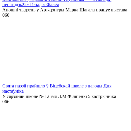
непагадзь22» Генадзя Фалея
Апошні тыдзень у Арт-цэнтры Марка Шагала працуе выстава
0
60
Свята паэзіі прайшло ў Віцебскай школе з нагоды Дня
настаўніка
У сярэдняй школе № 12 імя Л.М.Філіпенкі 5 кастрычніка
0
66