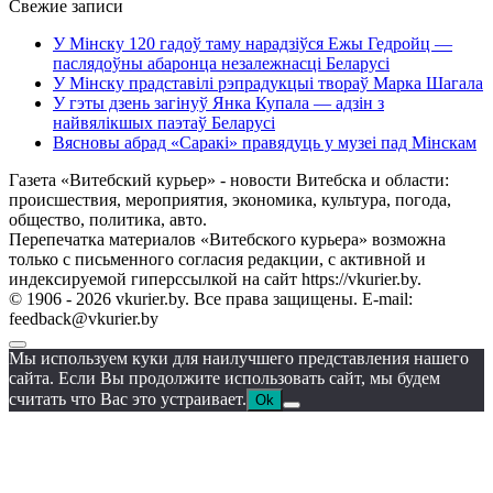
Свежие записи
У Мінску 120 гадоў таму нарадзіўся Ежы Гедройц —
паслядоўны абаронца незалежнасці Беларусі
У Мінску прадставілі рэпрадукцыі твораў Марка Шагала
У гэты дзень загінуў Янка Купала — адзін з
найвялікшых паэтаў Беларусі
Вясновы абрад «Саракі» правядуць у музеі пад Мінскам
Газета «Витебский курьер» - новости Витебска и области:
происшествия, мероприятия, экономика, культура, погода,
общество, политика, авто.
Перепечатка материалов «Витебского курьера» возможна
только с письменного согласия редакции, с активной и
индексируемой гиперссылкой на сайт https://vkurier.by.
© 1906 - 2026 vkurier.by. Все права защищены. E-mail:
feedback@vkurier.by
Мы используем куки для наилучшего представления нашего
сайта. Если Вы продолжите использовать сайт, мы будем
считать что Вас это устраивает.
Ok