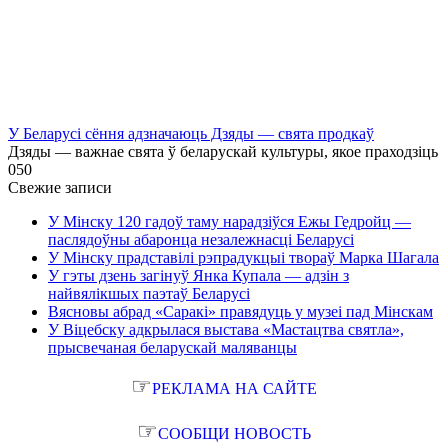
У Беларусі сёння адзначаюць Дзяды — свята продкаў
Дзяды — важнае свята ў беларускай культуры, якое праходзіць
0
50
Свежие записи
У Мінску 120 гадоў таму нарадзіўся Ежы Гедройц —
паслядоўны абаронца незалежнасці Беларусі
У Мінску прадставілі рэпрадукцыі твораў Марка Шагала
У гэты дзень загінуў Янка Купала — адзін з
найвялікшых паэтаў Беларусі
Вясновы абрад «Саракі» правядуць у музеі пад Мінскам
У Віцебску адкрылася выстава «Мастацтва святла»,
прысвечаная беларускай маляванцы
☞
РЕКЛАМА НА САЙТЕ
☞
СООБЩИ НОВОСТЬ