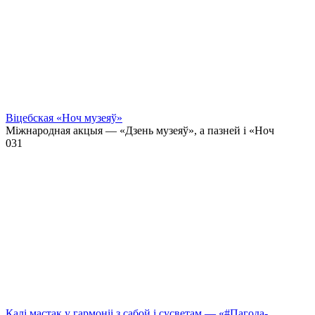
Віцебская «Ноч музеяў»
Міжнародная акцыя — «Дзень музеяў», а пазней і «Ноч
0
31
Калі мастак у гармоніі з сабой і сусветам — «#Пагода-