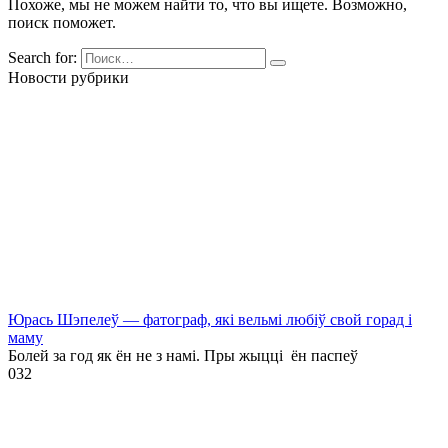
Похоже, мы не можем найти то, что вы ищете. Возможно,
поиск поможет.
Search for:
Новости рубрики
Юрась Шэпелеў — фатограф, які вельмі любіў свой горад і
маму
Болей за год як ён не з намі. Пры жыцці ён паспеў
0
32