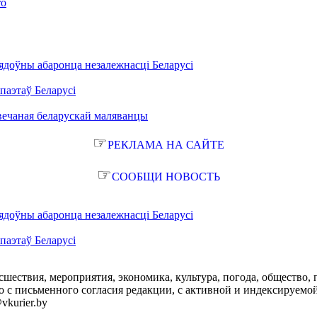
то
ядоўны абаронца незалежнасці Беларусі
паэтаў Беларусі
вечаная беларускай маляванцы
☞
РЕКЛАМА НА САЙТЕ
☞
СООБЩИ НОВОСТЬ
ядоўны абаронца незалежнасці Беларусі
паэтаў Беларусі
сшествия, мероприятия, экономика, культура, погода, общество, 
с письменного согласия редакции, с активной и индексируемой ги
vkurier.by