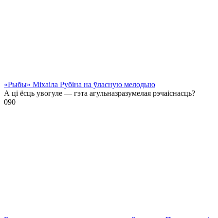
«Рыбы» Міхаіла Рубіна на ўласную мелодыю
А ці ёсць увогуле — гэта агульназразумелая рэчаіснасць?
0
90