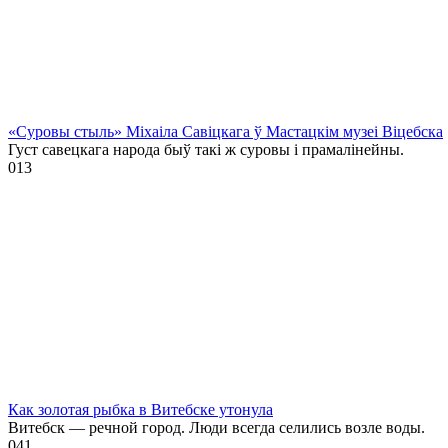
«Суровы стыль» Міхаіла Савіцкага ў Мастацкім музеі Віцебска
Густ савецкага народа быў такі ж суровы і прамалінейны.
0
13
Как золотая рыбка в Витебске утонула
Витебск — речной город. Люди всегда селились возле воды.
0
41