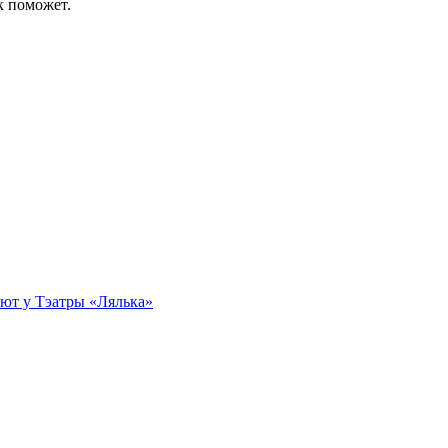
к поможет.
эбют у Тэатры «Лялька»