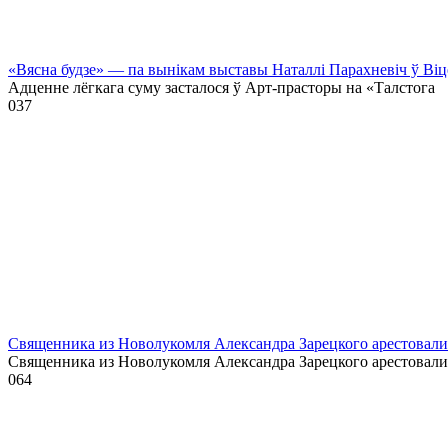
«Вясна будзе» — па вынікам выставы Наталлі Парахневіч ў Віц
Адценне лёгкага суму засталося ў Арт-прасторы на «Талстога
0
37
Священника из Новолукомля Александра Зарецкого арестовали 
Священника из Новолукомля Александра Зарецкого арестовали
0
64