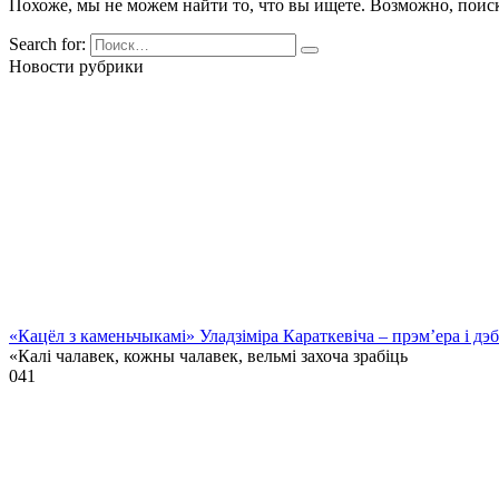
Похоже, мы не можем найти то, что вы ищете. Возможно, поис
Search for:
Новости рубрики
«Кацёл з каменьчыкамі» Уладзіміра Караткевіча – прэм’ера і д
«Калі чалавек, кожны чалавек, вельмі захоча зрабіць
0
41