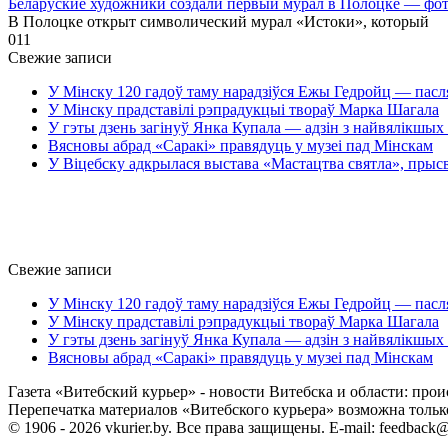
Беларуские художники создали первый мурал в Полоцке — фо
В Полоцке открыт символический мурал «Истоки», который
0
11
Свежие записи
У Мінску 120 гадоў таму нарадзіўся Ежы Гедройц — пасл
У Мінску прадставілі рэпрадукцыі твораў Марка Шагала
У гэты дзень загінуў Янка Купала — адзін з найвялікшых 
Вясновы абрад «Саракі» правядуць у музеі пад Мінскам
У Віцебску адкрылася выстава «Мастацтва святла», прыс
Свежие записи
У Мінску 120 гадоў таму нарадзіўся Ежы Гедройц — пасл
У Мінску прадставілі рэпрадукцыі твораў Марка Шагала
У гэты дзень загінуў Янка Купала — адзін з найвялікшых 
Вясновы абрад «Саракі» правядуць у музеі пад Мінскам
Газета «Витебский курьер» - новости Витебска и области: прои
Перепечатка материалов «Витебского курьера» возможна только 
© 1906 - 2026 vkurier.by. Все права защищены. E-mail: feedback@