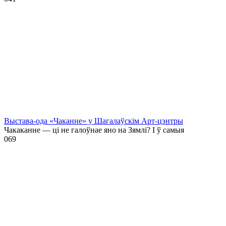
Выстава-ода «Чаканне» у Шагалаўскім Арт-цэнтры
Чакаканне — ці не галоўнае яно на Зямлі? І ў самыя
0
69