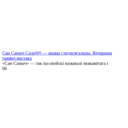
Сан Саныч Салаўёў — жывы і недасягальны. Вечарына
памяці мастака
«Сан Саныч» — так па-свойскі называлі знакамітага і
0
6