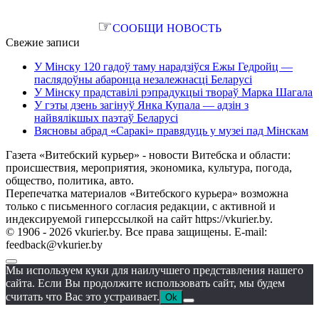
☞
СООБЩИ НОВОСТЬ
Свежие записи
У Мінску 120 гадоў таму нарадзіўся Ежы Гедройц —
паслядоўны абаронца незалежнасці Беларусі
У Мінску прадставілі рэпрадукцыі твораў Марка Шагала
У гэты дзень загінуў Янка Купала — адзін з
найвялікшых паэтаў Беларусі
Вясновы абрад «Саракі» правядуць у музеі пад Мінскам
Газета «Витебский курьер» - новости Витебска и области:
происшествия, мероприятия, экономика, культура, погода,
общество, политика, авто.
Перепечатка материалов «Витебского курьера» возможна
только с письменного согласия редакции, с активной и
индексируемой гиперссылкой на сайт https://vkurier.by.
© 1906 - 2026 vkurier.by. Все права защищены. E-mail:
feedback@vkurier.by
Мы используем куки для наилучшего представления нашего
сайта. Если Вы продолжите использовать сайт, мы будем
считать что Вас это устраивает.
Ok