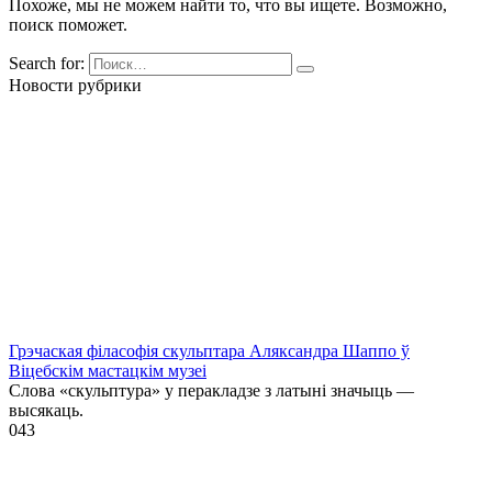
Похоже, мы не можем найти то, что вы ищете. Возможно,
поиск поможет.
Search for:
Новости рубрики
Грэчаская філасофія скульптара Аляксандра Шаппо ў
Віцебскім мастацкім музеі
Слова «скульптура» у перакладзе з латыні значыць —
высякаць.
0
43