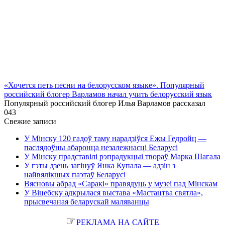
«Хочется петь песни на белорусском языке». Популярный
российский блогер Варламов начал учить белорусский язык
Популярный российский блогер Илья Варламов рассказал
0
43
Свежие записи
У Мінску 120 гадоў таму нарадзіўся Ежы Гедройц —
паслядоўны абаронца незалежнасці Беларусі
У Мінску прадставілі рэпрадукцыі твораў Марка Шагала
У гэты дзень загінуў Янка Купала — адзін з
найвялікшых паэтаў Беларусі
Вясновы абрад «Саракі» правядуць у музеі пад Мінскам
У Віцебску адкрылася выстава «Мастацтва святла»,
прысвечаная беларускай маляванцы
☞
РЕКЛАМА НА САЙТЕ