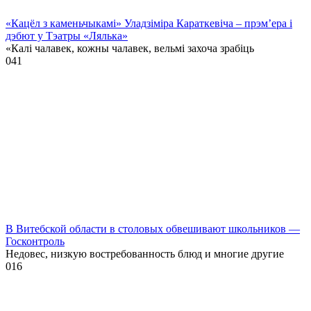
«Кацёл з каменьчыкамі» Уладзіміра Караткевіча – прэм’ера і
дэбют у Тэатры «Лялька»
«Калі чалавек, кожны чалавек, вельмі захоча зрабіць
0
41
В Витебской области в столовых обвешивают школьников —
Госконтроль
Недовес, низкую востребованность блюд и многие другие
0
16