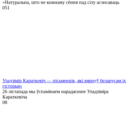
«Натуральна, што не кожнаму сёння пад сілу асэнсаваць
0
51
Уладзімір Караткевіч — пісьменнік, які вярнуў беларусам іх
гісторыю
26 лістапада мы ўспамінаем нараджэнне Уладзіміра
Караткевіча
0
8