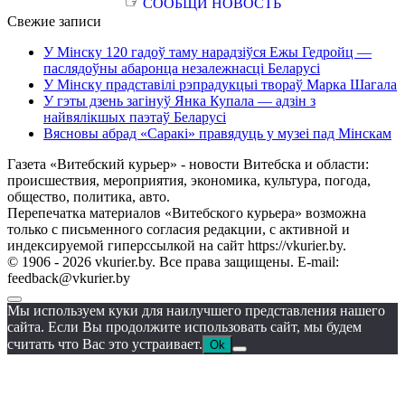
☞
СООБЩИ НОВОСТЬ
Свежие записи
У Мінску 120 гадоў таму нарадзіўся Ежы Гедройц —
паслядоўны абаронца незалежнасці Беларусі
У Мінску прадставілі рэпрадукцыі твораў Марка Шагала
У гэты дзень загінуў Янка Купала — адзін з
найвялікшых паэтаў Беларусі
Вясновы абрад «Саракі» правядуць у музеі пад Мінскам
Газета «Витебский курьер» - новости Витебска и области:
происшествия, мероприятия, экономика, культура, погода,
общество, политика, авто.
Перепечатка материалов «Витебского курьера» возможна
только с письменного согласия редакции, с активной и
индексируемой гиперссылкой на сайт https://vkurier.by.
© 1906 - 2026 vkurier.by. Все права защищены. E-mail:
feedback@vkurier.by
Мы используем куки для наилучшего представления нашего
сайта. Если Вы продолжите использовать сайт, мы будем
считать что Вас это устраивает.
Ok