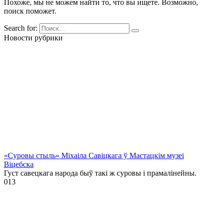
Похоже, мы не можем найти то, что вы ищете. Возможно,
поиск поможет.
Search for:
Новости рубрики
«Суровы стыль» Міхаіла Савіцкага ў Мастацкім музеі
Віцебска
Густ савецкага народа быў такі ж суровы і прамалінейны.
0
13