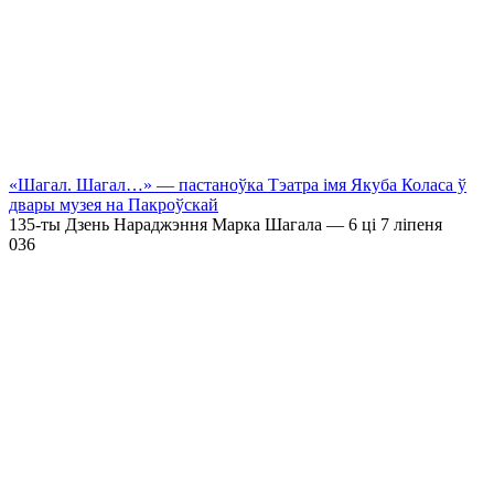
«Шагал. Шагал…» — пастаноўка Тэатра імя Якуба Коласа ў
двары музея на Пакроўскай
135-ты Дзень Нараджэння Марка Шагала — 6 ці 7 ліпеня
0
36