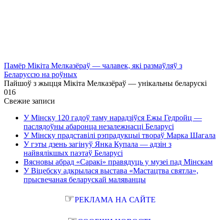
Памёр Мікіта Мелказёраў — чалавек, які размаўляў з
Беларуссю на роўных
Пайшоў з жыцця Мікіта Мелказёраў — унікальны беларускі
0
16
Свежие записи
У Мінску 120 гадоў таму нарадзіўся Ежы Гедройц —
паслядоўны абаронца незалежнасці Беларусі
У Мінску прадставілі рэпрадукцыі твораў Марка Шагала
У гэты дзень загінуў Янка Купала — адзін з
найвялікшых паэтаў Беларусі
Вясновы абрад «Саракі» правядуць у музеі пад Мінскам
У Віцебску адкрылася выстава «Мастацтва святла»,
прысвечаная беларускай маляванцы
☞
РЕКЛАМА НА САЙТЕ