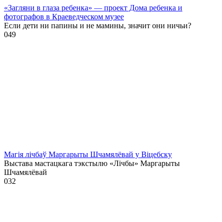
«Загляни в глаза ребенка» — проект Дома ребенка и
фотографов в Краеведческом музее
Если дети ни папины и не мамины, значит они ничьи?
0
49
Магія лічбаў Маргарыты Шчамялёвай у Віцебску
Выстава мастацкага тэкстылю «Лічбы» Маргарыты
Шчамялёвай
0
32