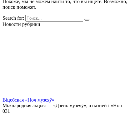
Похоже, мы не можем найти то, что вы ищете. Возможно,
поиск поможет.
Search for:
Новости рубрики
Віцебская «Ноч музеяў»
Міжнародная акцыя — «Дзень музеяў», а пазней і «Ноч
0
31