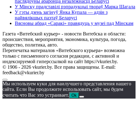
паслядоўны абаронца незалежнасці Беларусі
У Мінску прадставілі рэпрадукцыі твораў Марка Шагала
У гэты дзень загінуў Янка Купала — адзін з
найвялікшых паэтаў Беларусі
Вясновы абрад «Саракі» правядуць у музеі пад Мінскам
Газета «Витебский курьер» - новости Витебска и области:
происшествия, мероприятия, экономика, культура, погода,
общество, политика, авто.
Перепечатка материалов «Витебского курьера» возможна
только с письменного согласия редакции, с активной и
индексируемой гиперссылкой на сайт https://vkurier.by.
© 1906 - 2026 vkurier.by. Все права защищены. E-mail:
feedback@vkurier.by
Мы используем куки для наилучшего представления нашего
сайта. Если Вы продолжите использовать сайт, мы будем
считать что Вас это устраивает.
Ok