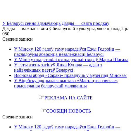
У Беларусі сёння адзначаюць Дзяды — свята продкаў
Дзяды — важнае свята ў беларускай культуры, якое праходзіць
0
50
Свежие записи
У Мінску 120 гадоў таму нарадзіўся Ежы Гедройц —
паслядоўны абаронца незалежнасці Беларусі
У Мінску прадставілі рэпрадукцыі твораў Марка Шагала
У гэты дзень загінуў Янка Купала — адзін з
найвялікшых паэтаў Беларусі
Вясновы абрад «Саракі» правядуць у музеі пад Мінскам
У Віцебску адкрылася выстава «Мастацтва святла»,
прысвечаная беларускай маляванцы
☞
РЕКЛАМА НА САЙТЕ
☞
СООБЩИ НОВОСТЬ
Свежие записи
У Мінску 120 гадоў таму нарадзіўся Ежы Гедройц —