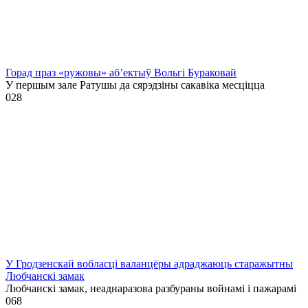
Горад праз «ружовы» аб’ектыў Вольгі Бураковай
У першым зале Ратушы да сярэдзіны сакавіка месціцца
0
28
У Гродзенскай вобласці валанцёры адраджаюць старажытны
Любчанскі замак
Любчанскі замак, неаднаразова разбураны войнамі і пажарамі
0
68