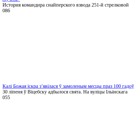
История командира снайперского взвода 251-й стрелковой
0
86
Калі Божая іскра з’явілася ў замоленым месцы праз 100 гадоў
30 ліпеня ў Віцебску адбылося свята. На вуліцы Ільінскага
0
55