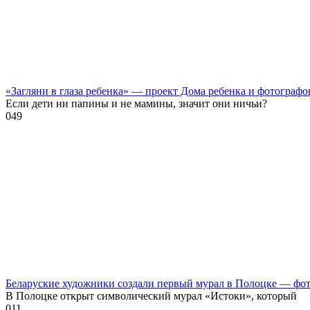
«Загляни в глаза ребенка» — проект Дома ребенка и фотографо
Если дети ни папины и не мамины, значит они ничьи?
0
49
Беларуские художники создали первый мурал в Полоцке — фо
В Полоцке открыт символический мурал «Истоки», который
0
11