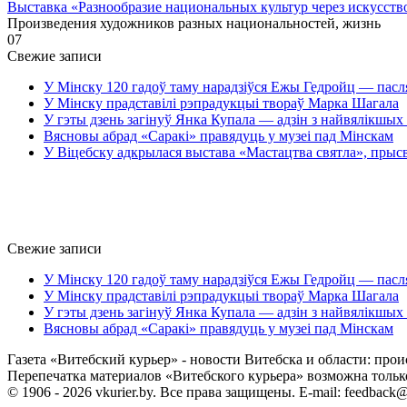
Выставка «Разнообразие национальных культур через искусств
Произведения художников разных национальностей, жизнь
0
7
Свежие записи
У Мінску 120 гадоў таму нарадзіўся Ежы Гедройц — пасл
У Мінску прадставілі рэпрадукцыі твораў Марка Шагала
У гэты дзень загінуў Янка Купала — адзін з найвялікшых 
Вясновы абрад «Саракі» правядуць у музеі пад Мінскам
У Віцебску адкрылася выстава «Мастацтва святла», прыс
Свежие записи
У Мінску 120 гадоў таму нарадзіўся Ежы Гедройц — пасл
У Мінску прадставілі рэпрадукцыі твораў Марка Шагала
У гэты дзень загінуў Янка Купала — адзін з найвялікшых 
Вясновы абрад «Саракі» правядуць у музеі пад Мінскам
Газета «Витебский курьер» - новости Витебска и области: прои
Перепечатка материалов «Витебского курьера» возможна только 
© 1906 - 2026 vkurier.by. Все права защищены. E-mail: feedback@