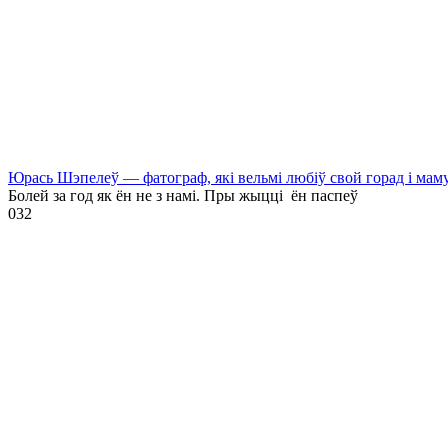
Юрась Шэпелеў — фатограф, які вельмі любіў свой горад і мам
Болей за год як ён не з намі. Пры жыцці ён паспеў
0
32