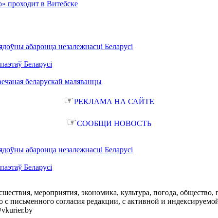
о» проходит в Витебске
ядоўны абаронца незалежнасці Беларусі
паэтаў Беларусі
вечаная беларускай маляванцы
☞
РЕКЛАМА НА САЙТЕ
☞
СООБЩИ НОВОСТЬ
ядоўны абаронца незалежнасці Беларусі
паэтаў Беларусі
сшествия, мероприятия, экономика, культура, погода, общество, 
с письменного согласия редакции, с активной и индексируемой ги
vkurier.by