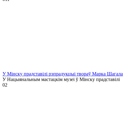
У Мінску прадставілі рэпрадукцыі твораў Марка Шагала
У Нацыянальным мастацкім музеі ў Мінску прадставілі
0
2