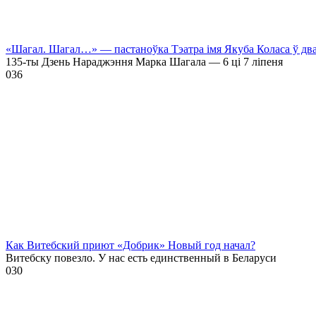
«Шагал. Шагал…» — пастаноўка Тэатра імя Якуба Коласа ў дв
135-ты Дзень Нараджэння Марка Шагала — 6 ці 7 ліпеня
0
36
Как Витебский приют «Добрик» Новый год начал?
Витебску повезло. У нас есть единственный в Беларуси
0
30