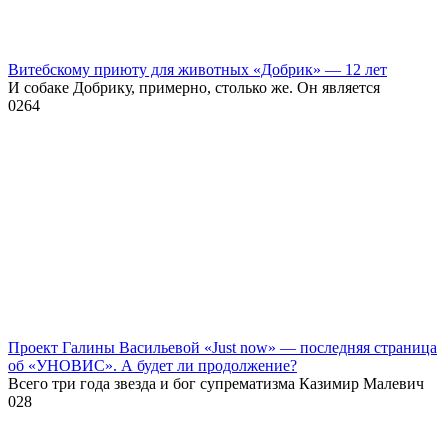
Витебскому приюту для животных «Добрик» — 12 лет
И собаке Добрику, примерно, столько же. Он является
0
264
Проект Галины Васильевой «Just now» — последняя страница
об «УНОВИС». А будет ли продолжение?
Всего три года звезда и бог супрематизма Казимир Малевич
0
28