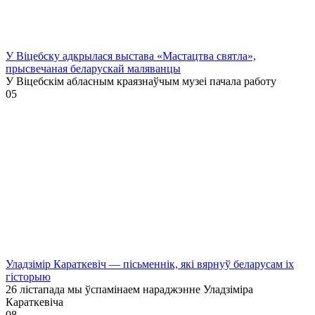
У Віцебску адкрылася выстава «Мастацтва святла»,
прысвечаная беларускай маляванцы
У Віцебскім абласным краязнаўчым музеі пачала работу
0
5
Уладзімір Караткевіч — пісьменнік, які вярнуў беларусам іх
гісторыю
26 лістапада мы ўспамінаем нараджэнне Уладзіміра
Караткевіча
0
8