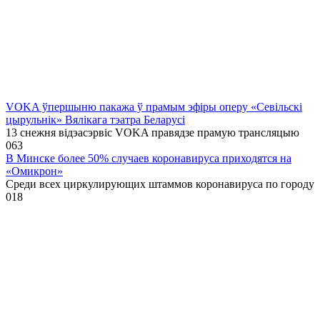
VOKA ўпершыню пакажа ў прамым эфіры оперу «Севільскі
цырульнік» Вялікага тэатра Беларусі
13 снежня відэасэрвіс VOKA правядзе прамую трансляцыю
0
63
В Минске более 50% случаев коронавируса приходятся на
«Омикрон»
Среди всех циркулирующих штаммов коронавируса по городу
0
18