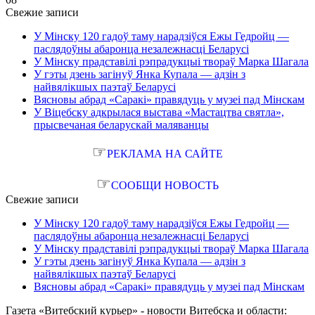
Свежие записи
У Мінску 120 гадоў таму нарадзіўся Ежы Гедройц —
паслядоўны абаронца незалежнасці Беларусі
У Мінску прадставілі рэпрадукцыі твораў Марка Шагала
У гэты дзень загінуў Янка Купала — адзін з
найвялікшых паэтаў Беларусі
Вясновы абрад «Саракі» правядуць у музеі пад Мінскам
У Віцебску адкрылася выстава «Мастацтва святла»,
прысвечаная беларускай маляванцы
☞
РЕКЛАМА НА САЙТЕ
☞
СООБЩИ НОВОСТЬ
Свежие записи
У Мінску 120 гадоў таму нарадзіўся Ежы Гедройц —
паслядоўны абаронца незалежнасці Беларусі
У Мінску прадставілі рэпрадукцыі твораў Марка Шагала
У гэты дзень загінуў Янка Купала — адзін з
найвялікшых паэтаў Беларусі
Вясновы абрад «Саракі» правядуць у музеі пад Мінскам
Газета «Витебский курьер» - новости Витебска и области: