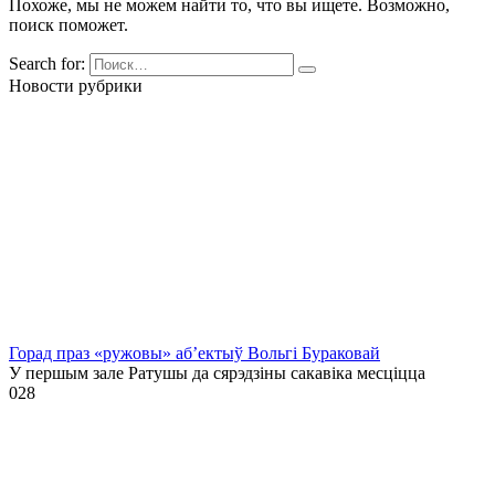
Похоже, мы не можем найти то, что вы ищете. Возможно,
поиск поможет.
Search for:
Новости рубрики
Горад праз «ружовы» аб’ектыў Вольгі Бураковай
У першым зале Ратушы да сярэдзіны сакавіка месціцца
0
28