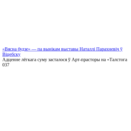
«Вясна будзе» — па вынікам выставы Наталлі Парахневіч ў
Віцебску
Адценне лёгкага суму засталося ў Арт-прасторы на «Талстога
0
37