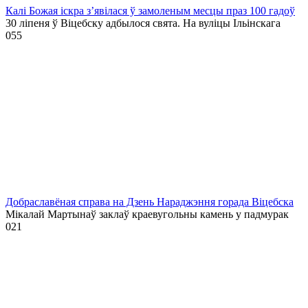
Калі Божая іскра з’явілася ў замоленым месцы праз 100 гадоў
30 ліпеня ў Віцебску адбылося свята. На вуліцы Ільінскага
0
55
Добраславёная справа на Дзень Нараджэння горада Віцебска
Мікалай Мартынаў заклаў краевугольны камень у падмурак
0
21