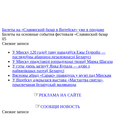
Билеты на «Славянский базар в Витебске» уже в продаже
Билеты на основные события фестиваля «Славянский базар
0
5
Свежие записи
У Мінску 120 гадоў таму нарадзіўся Ежы Гедройц —
паслядоўны абаронца незалежнасці Беларусі
У Мінску прадставілі рэпрадукцыі твораў Марка Шагала
У гэты дзень загінуў Янка Купала — адзін з
найвялікшых паэтаў Беларусі
Вясновы абрад «Саракі» правядуць у музеі пад Мінскам
У Віцебску адкрылася выстава «Мастацтва святла»,
прысвечаная беларускай маляванцы
☞
РЕКЛАМА НА САЙТЕ
☞
СООБЩИ НОВОСТЬ
Свежие записи