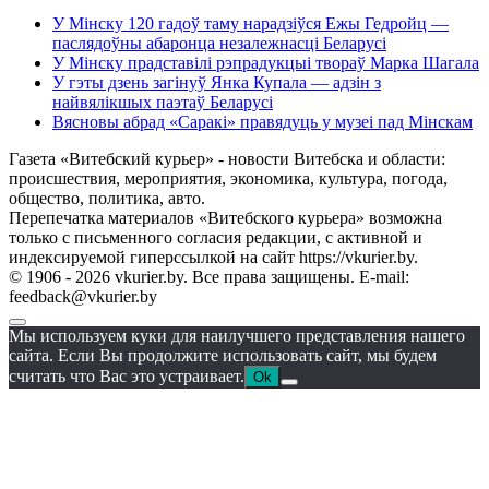
У Мінску 120 гадоў таму нарадзіўся Ежы Гедройц —
паслядоўны абаронца незалежнасці Беларусі
У Мінску прадставілі рэпрадукцыі твораў Марка Шагала
У гэты дзень загінуў Янка Купала — адзін з
найвялікшых паэтаў Беларусі
Вясновы абрад «Саракі» правядуць у музеі пад Мінскам
Газета «Витебский курьер» - новости Витебска и области:
происшествия, мероприятия, экономика, культура, погода,
общество, политика, авто.
Перепечатка материалов «Витебского курьера» возможна
только с письменного согласия редакции, с активной и
индексируемой гиперссылкой на сайт https://vkurier.by.
© 1906 - 2026 vkurier.by. Все права защищены. E-mail:
feedback@vkurier.by
Мы используем куки для наилучшего представления нашего
сайта. Если Вы продолжите использовать сайт, мы будем
считать что Вас это устраивает.
Ok