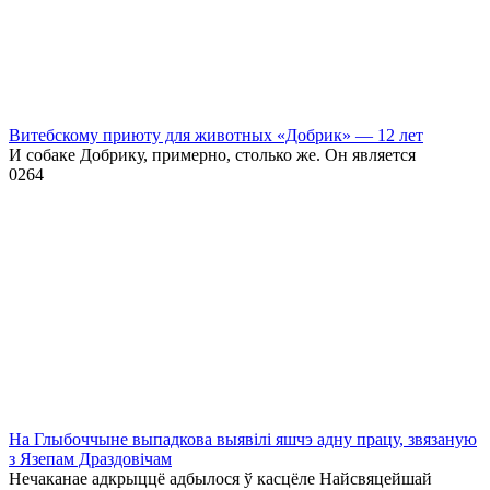
Витебскому приюту для животных «Добрик» — 12 лет
И собаке Добрику, примерно, столько же. Он является
0
264
На Глыбоччыне выпадкова выявілі яшчэ адну працу, звязаную
з Язепам Драздовічам
Нечаканае адкрыццё адбылося ў касцёле Найсвяцейшай