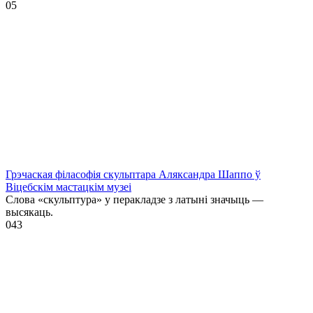
0
5
Грэчаская філасофія скульптара Аляксандра Шаппо ў
Віцебскім мастацкім музеі
Слова «скульптура» у перакладзе з латыні значыць —
высякаць.
0
43