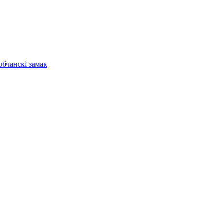
бчанскі замак