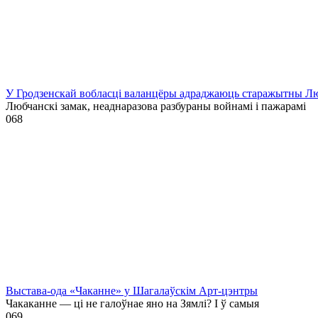
У Гродзенскай вобласці валанцёры адраджаюць старажытны Лю
Любчанскі замак, неаднаразова разбураны войнамі і пажарамі
0
68
Выстава-ода «Чаканне» у Шагалаўскім Арт-цэнтры
Чакаканне — ці не галоўнае яно на Зямлі? І ў самыя
0
69