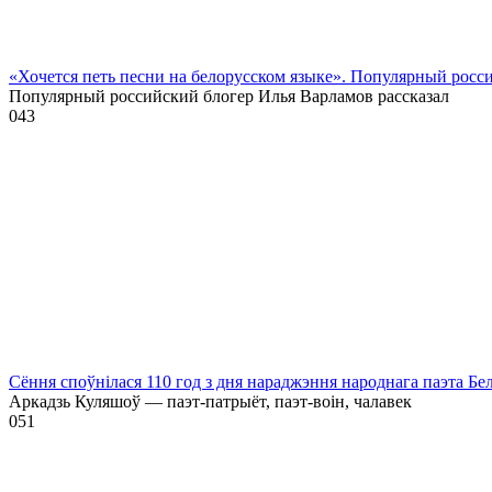
«Хочется петь песни на белорусском языке». Популярный росс
Популярный российский блогер Илья Варламов рассказал
0
43
Сёння споўнілася 110 год з дня нараджэння народнага паэта Бе
Аркадзь Куляшоў — паэт-патрыёт, паэт-воін, чалавек
0
51