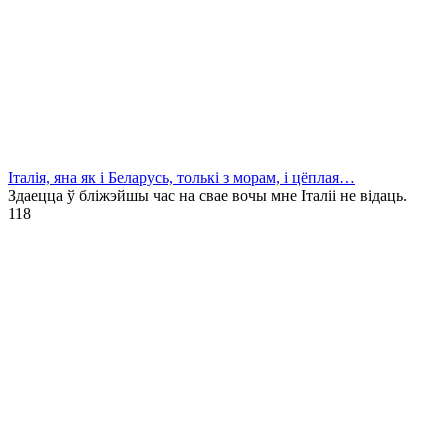
Італія, яна як і Беларусь, толькі з морам, і цёплая…
Здаецца ў бліжэйшы час на свае вочы мне Італіі не відаць.
1
18