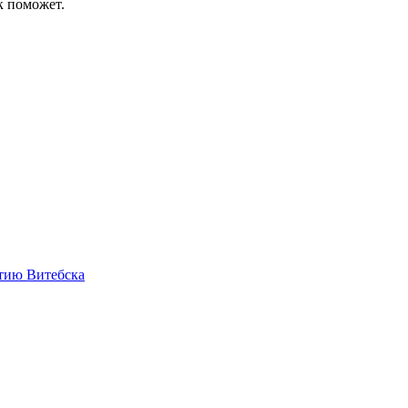
к поможет.
етию Витебска