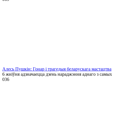
Алесь Пушкін: Гонар і трагедыя беларускага мастацтва
6 жніўня адзначаецца дзень нараджэння аднаго з самых
0
36