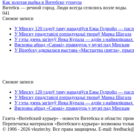
Как золотая рыбка в Витебске утонула
Витебск — речной город. Люди всегда селились возле воды.
0
41
Свежие записи
У Мінску 120 гадоў таму нарадзіўся Ежы Гедройц — пасл
У Мінску прадставілі рэпрадукцыі твораў Марка Шагала
У гэты дзень загінуў Янка Купала — адзін з найвялікшых 
Вясновы абрад «Саракі» правядуць у музеі пад Мінскам
У Віцебску адкрылася выстава «Мастацтва святла», прыс
Свежие записи
У Мінску 120 гадоў таму нарадзіўся Ежы Гедройц — пасл
У Мінску прадставілі рэпрадукцыі твораў Марка Шагала
У гэты дзень загінуў Янка Купала — адзін з найвялікшых 
Вясновы абрад «Саракі» правядуць у музеі пад Мінскам
Газета «Витебский курьер» - новости Витебска и области: прои
Перепечатка материалов «Витебского курьера» возможна только 
© 1906 - 2026 vkurier.by. Все права защищены. E-mail: feedback@