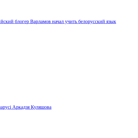
ийский блогер Варламов начал учить белорусский язык
ларусі Аркадзя Куляшова