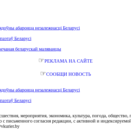
ядоўны абаронца незалежнасці Беларусі
паэтаў Беларусі
вечаная беларускай маляванцы
☞
РЕКЛАМА НА САЙТЕ
☞
СООБЩИ НОВОСТЬ
ядоўны абаронца незалежнасці Беларусі
паэтаў Беларусі
сшествия, мероприятия, экономика, культура, погода, общество, 
с письменного согласия редакции, с активной и индексируемой ги
vkurier.by