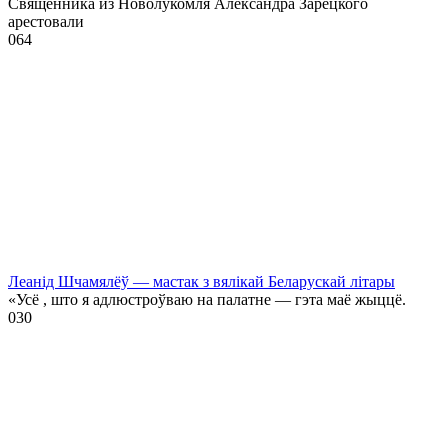
Священника из Новолукомля Александра Зарецкого
арестовали
0
64
Леанід Шчамялёў — мастак з вялікай Беларускай літары
«Усё , што я адлюстроўваю на палатне — гэта маё жыццё.
0
30