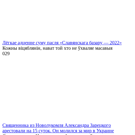
Лёгкае адценне суму пасля «Славянскага базару — 2022»
Кожны віцяблянін, нават той хто не ўхваляе масавыя
0
29
Священника из Новолукомля Александра Зарецкого
арестовали на 15 суток. Он молился за мир в Украине