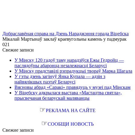
Добраславёная справа на Дзень Нараджэння горада Віцебска
Мікалай Мартынаў заклаў краевугольны камень у падмурак
0
21
Свежие записи
У Мінску 120 гадоў таму нарадзіўся Ежы Гедройц —
паслядоўны абаронца незалежнасці Беларусі
У Мінску прадставілі рэпрадукцыі твораў Марка Шагала
У гэты дзень загінуў Янка Купала — адзін з
найвялікшых паэтаў Беларусі
Вясновы абрад «Саракі» правядуць у музеі пад Мінскам
У Віцебску адкрылася выстава «Мастацтва святла»,
прысвечаная беларускай маляванцы
☞
РЕКЛАМА НА САЙТЕ
☞
СООБЩИ НОВОСТЬ
Свежие записи