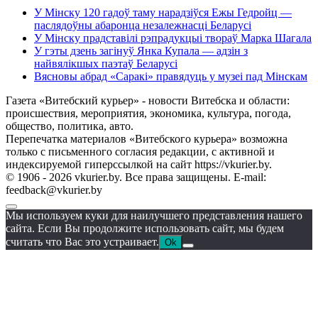
У Мінску 120 гадоў таму нарадзіўся Ежы Гедройц —
паслядоўны абаронца незалежнасці Беларусі
У Мінску прадставілі рэпрадукцыі твораў Марка Шагала
У гэты дзень загінуў Янка Купала — адзін з
найвялікшых паэтаў Беларусі
Вясновы абрад «Саракі» правядуць у музеі пад Мінскам
Газета «Витебский курьер» - новости Витебска и области:
происшествия, мероприятия, экономика, культура, погода,
общество, политика, авто.
Перепечатка материалов «Витебского курьера» возможна
только с письменного согласия редакции, с активной и
индексируемой гиперссылкой на сайт https://vkurier.by.
© 1906 - 2026 vkurier.by. Все права защищены. E-mail:
feedback@vkurier.by
Мы используем куки для наилучшего представления нашего
сайта. Если Вы продолжите использовать сайт, мы будем
считать что Вас это устраивает.
Ok