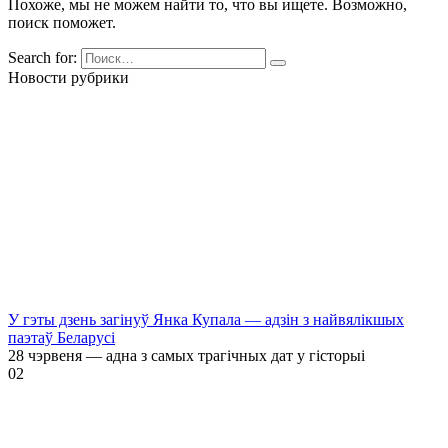
Похоже, мы не можем найти то, что вы ищете. Возможно,
поиск поможет.
Search for:
Новости рубрики
У гэты дзень загінуў Янка Купала — адзін з найвялікшых
паэтаў Беларусі
28 чэрвеня — адна з самых трагічных дат у гісторыі
0
2