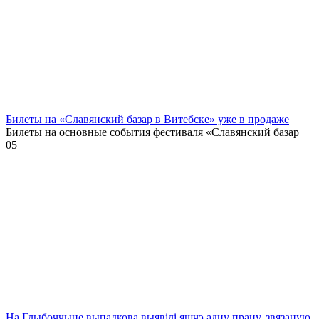
Билеты на «Славянский базар в Витебске» уже в продаже
Билеты на основные события фестиваля «Славянский базар
0
5
На Глыбоччыне выпадкова выявілі яшчэ адну працу, звязаную