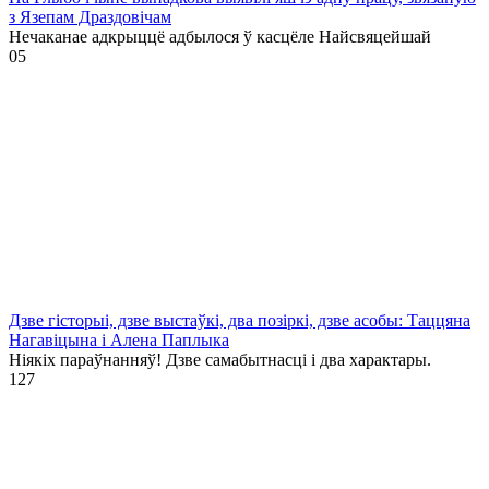
з Язепам Драздовічам
Нечаканае адкрыццё адбылося ў касцёле Найсвяцейшай
0
5
Дзве гісторыі, дзве выстаўкі, два позіркі, дзве асобы: Таццяна
Нагавіцына і Алена Паплыка
Ніякіх параўнанняў! Дзве самабытнасці і два характары.
1
27